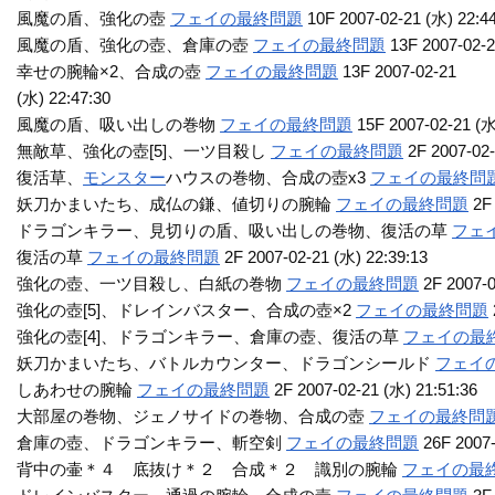
風魔の盾、強化の壺
フェイの最終問題
10F 2007-02-21 (水) 22:4
風魔の盾、強化の壺、倉庫の壺
フェイの最終問題
13F 2007-02-2
幸せの腕輪×2、合成の壺
フェイの最終問題
13F 2007-02-21
(水) 22:47:30
風魔の盾、吸い出しの巻物
フェイの最終問題
15F 2007-02-21 (水
無敵草、強化の壺[5]、一ツ目殺し
フェイの最終問題
2F 2007-02-
復活草、
モンスター
ハウスの巻物、合成の壺x3
フェイの最終問
妖刀かまいたち、成仏の鎌、値切りの腕輪
フェイの最終問題
2F 
ドラゴンキラー、見切りの盾、吸い出しの巻物、復活の草
フェ
復活の草
フェイの最終問題
2F 2007-02-21 (水) 22:39:13
強化の壺、一ツ目殺し、白紙の巻物
フェイの最終問題
2F 2007-0
強化の壺[5]、ドレインバスター、合成の壺×2
フェイの最終問題
強化の壺[4]、ドラゴンキラー、倉庫の壺、復活の草
フェイの最
妖刀かまいたち、バトルカウンター、ドラゴンシールド
フェイ
しあわせの腕輪
フェイの最終問題
2F 2007-02-21 (水) 21:51:36
大部屋の巻物、ジェノサイドの巻物、合成の壺
フェイの最終問
倉庫の壺、ドラゴンキラー、斬空剣
フェイの最終問題
26F 2007-
背中の壷＊４ 底抜け＊２ 合成＊２ 識別の腕輪
フェイの最