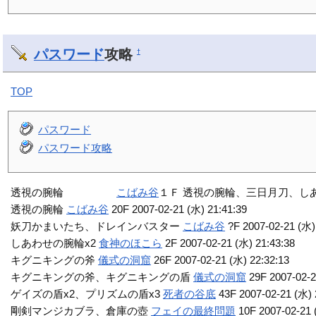
パスワード
攻略
†
TOP
パスワード
パスワード攻略
透視の腕輪
こばみ谷
１Ｆ 透視の腕輪、三日月刀、し
透視の腕輪
こばみ谷
20F 2007-02-21 (水) 21:41:39
妖刀かまいたち、ドレインバスター
こばみ谷
?F 2007-02-21 (水)
しあわせの腕輪x2
食神のほこら
2F 2007-02-21 (水) 21:43:38
キグニキングの斧
儀式の洞窟
26F 2007-02-21 (水) 22:32:13
キグニキングの斧、キグニキングの盾
儀式の洞窟
29F 2007-02-2
ゲイズの盾x2、プリズムの盾x3
死者の谷底
43F 2007-02-21 (水) 
剛剣マンジカブラ、倉庫の壺
フェイの最終問題
10F 2007-02-21 