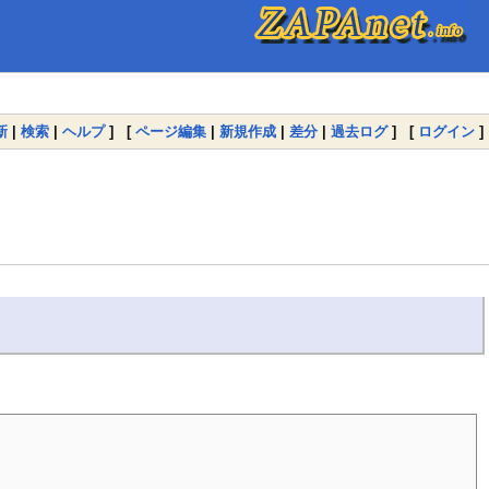
新
|
検索
|
ヘルプ
] [
ページ編集
|
新規作成
|
差分
|
過去ログ
] [
ログイン
]