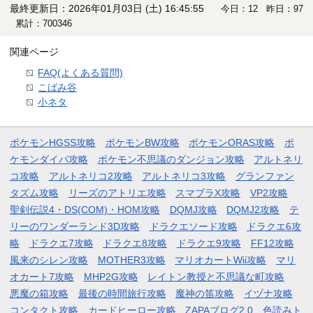
最終更新日：2026年01月03日 (土) 16:45:55
今日：12 昨日：97
累計：700346
関連ページ
FAQ(よくある質問)
こばみ谷
小ネタ
ポケモンHGSS攻略
ポケモンBW攻略
ポケモンORAS攻略
ポ
ケモンダイパ攻略
ポケモン不思議のダンジョン攻略
アルトネリ
コ攻略
アルトネリコ2攻略
アルトネリコ3攻略
グランファン
タズム攻略
リーズのアトリエ攻略
スマブラX攻略
VP2攻略
聖剣伝説4・DS(COM)・HOM攻略
DQMJ攻略
DQMJ2攻略
テ
リーのワンダーランド3D攻略
ドラクエソード攻略
ドラクエ6攻
略
ドラクエ7攻略
ドラクエ8攻略
ドラクエ9攻略
FF12攻略
風来のシレン攻略
MOTHER3攻略
マリオカートWii攻略
マリ
オカート7攻略
MHP2G攻略
レイトン教授と不思議な町攻略
悪魔の箱攻略
最後の時間旅行攻略
魔神の笛攻略
イヅナ攻略
コンタクト攻略
カードヒーロー攻略
ZAPAブログ2.0
色読みト