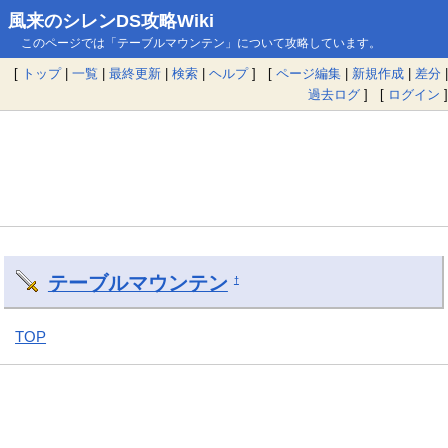
風来のシレンDS攻略Wiki
このページでは「テーブルマウンテン」について攻略しています。
[
トップ
|
一覧
|
最終更新
|
検索
|
ヘルプ
] [
ページ編集
|
新規作成
|
差分
|
過去ログ
] [
ログイン
]
テーブルマウンテン
†
TOP