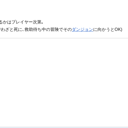
るかはプレイヤー次第｡
でわざと死に､救助待ち中の冒険でその
ダンジョン
に向かうとOK)