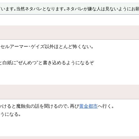
ています｡当然ネタバレとなります｡ネタバレが嫌な人は見ないようにお願
･セルアーマー･ゲイズ以外ほとんど怖くない｡
と白紙に"ぜんめつ"と書き込めるようになるぞ
かけると魔蝕虫の話を聞けるので､再び
黄金都市
へ行く｡
うになる｡