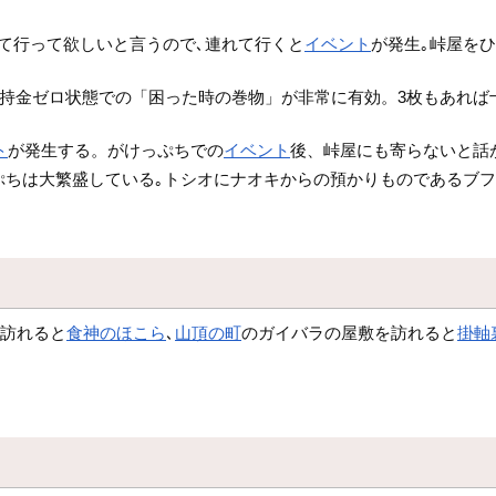
て行って欲しいと言うので､連れて行くと
イベント
が発生｡峠屋を
す＋所持金ゼロ状態での「困った時の巻物」が非常に有効。3枚もあれ
ト
が発生する。がけっぷちでの
イベント
後、峠屋にも寄らないと話
ぷちは大繁盛している｡トシオにナオキからの預かりものであるブフ
を訪れると
食神のほこら
､
山頂の町
のガイバラの屋敷を訪れると
掛軸