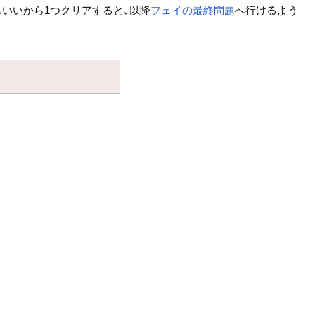
いいから1つクリアすると､以降
フェイの最終問題
へ行けるよう