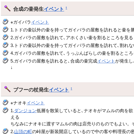
合成の壷発生
イベント
†
※ガイバラ
イベント
1.トドの壷以外の壷を持ってガイバラの屋敷を訪れると壷を
2.ガイバラの屋敷を訪れて､アホくさい壷を割るところを見る
3.トドの壷以外の壷を持ってガイバラの屋敷を訪れて､割れ
4.ガイバラの屋敷を訪れて､うっぷんばらしの壷を割るところ
5.ガイバラの屋敷を訪れると､合成の壷完成
イベント
が発生し
↓
ブフーの杖発生
イベント
†
※ナオキ
イベント
1.
ダンジョン
低層を散策していると､ナオキがマムルの肉を欲
える
ちなみにナオキに渡すマムルの肉は店売りのものでもよい。
2.
山頂の町
の峠屋が新装開店しているので中の客や料理長の密