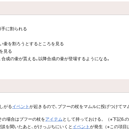
勝手に割られる
ない壷を割ろうとするところを見る
を見る
､合成の壷が貰える｡以降合成の壷が登場するようになる｡
しがる
イベント
が起きるので､ブフーの杖をマムルに投げつけてマ
その場合はブフーの杖を
アイテム
として持っておける。（※下記6.
談を聞いたあと､がけっぷちにいくと
イベント
が発生（※この項目