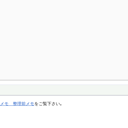
略メモ 整理前メモ
をご覧下さい｡