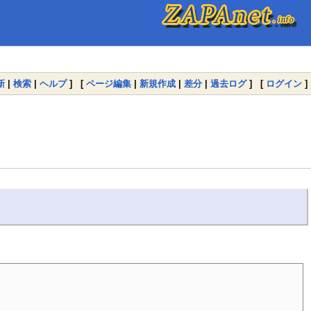
新
|
検索
|
ヘルプ
] [
ページ編集
|
新規作成
|
差分
|
過去ログ
] [
ログイン
]