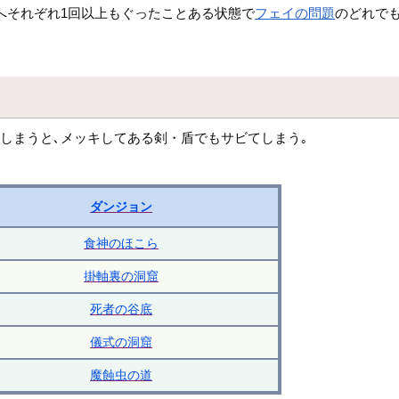
へそれぞれ1回以上もぐったことある状態で
フェイの問題
のどれでも
しまうと､メッキしてある剣・盾でもサビてしまう｡
ダンジョン
食神のほこら
掛軸裏の洞窟
死者の谷底
儀式の洞窟
魔蝕虫の道