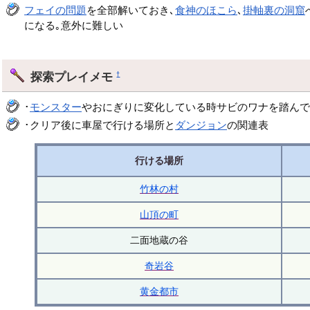
フェイの問題
を全部解いておき､
食神のほこら
､
掛軸裏の洞窟
になる｡意外に難しい
探索プレイメモ
†
･
モンスター
やおにぎりに変化している時サビのワナを踏んで
･クリア後に車屋で行ける場所と
ダンジョン
の関連表
行ける場所
竹林の村
山頂の町
二面地蔵の谷
奇岩谷
黄金都市