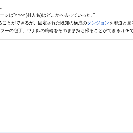
｡
ジは"○○○○(村人名)はどこかへ去っていった｡"
ることができるが、固定された既知の構成の
ダンジョン
を邪道と見
フーの包丁、ワナ師の腕輪をそのまま持ち帰ることができる｡(2F