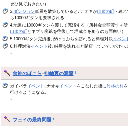
ぜひ見ておきたい）
3.
ダンジョン
低層を散策していると､ナオキが
山頂の町
へ連れ
ら10000ギタンを要求される
4.地道に10000ギタンを渡して完済する（所持金全額渡
山頂の町
とネブリ廃鉱を往復して埋蔵金を狙うのも面白い）
5.10000ギタン完済後､がけっぷちを訪れると料理対決
イベン
6.料理対決
イベント
後､峠屋を訪れると閉店していて､がけっ
↓
食神のほこら
･
掛軸裏の洞窟
†
ガイバラ
イベント
､ナオキ
イベント
をこなした後に
竹林の村
行けるようになる｡
↓
フェイの最終問題
†