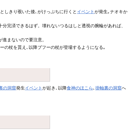
ひとしきり覗いた後､がけっぷちに行くと
イベント
が発生｡ナオキか
ば十分完済できるはず。壊れないつるはしと透視の腕輪があれば、
が進まないので要注意。
ーの杖を貰え､以降ブフーの杖が登場するようになる｡
裏の洞窟
発生
イベント
が起き､以降
食神のほこら
､
掛軸裏の洞窟
へ