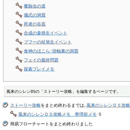
魔蝕虫の道
儀式の洞窟
死者の谷底
合成の壷発生イベント
ブフーの杖発生イベント
食神のほこら･掛軸裏の洞窟
フェイの最終問題
探索プレイメモ
風来のシレンDSの「ストーリー攻略」を編集するページです。
ストーリー攻略
をまとめ終わるまでは､
風来のシレンＤＳ攻
風来のシレンＤＳ攻略メモ 整理前メモ
５
簡易フローチャートをまとめ終わりました