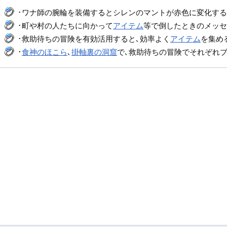
･ワナ師の腕輪を装備するとシレンのマントが赤色に変化する
･町や村の人たちに向かって
アイテム
等で倒したときのメッセー
･救助待ちの冒険を有効活用すると､効率よく
アイテム
を集め
･
食神のほこら
､
掛軸裏の洞窟
で､救助待ちの冒険でそれぞれブ