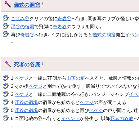
儀式の洞窟
†
こばみ谷
クリアの後に
奇岩谷
へ行き､聞き耳のサブが怪しい
渓谷の宿場
で飛脚に
奇岩谷
のウワサを聞く｡
再び
奇岩谷
へ行き､イヌに話しかけると
儀式の洞窟
発生
イベ
↓
死者の谷底
†
1.
ペケジ
と一緒に7F側から
山頂の町
へ入ると、飛脚と情報の
2.その後
ペケジ
と別れて(矢で倒す、腹減りでついて来ないな
3.
ペケジ
と一緒に二面地蔵の谷へ行き､バンジージャンプ
イベ
4.
渓谷の宿場
の宿屋から始めると
ペケジ
の声が聞こえる
5.
渓谷の宿場
の宿屋から始めると再び
ペケジ
の声が聞こえ､
6.ニ面地蔵の谷へ行くと
イベント
が発生し､以降
死者の谷底
へ
↓