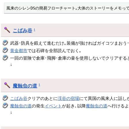
風来のシレンDSの簡易フローチャート｡大体のストーリーをメモっ
こばみ谷
†
武器･防具を鍛えて進むだけ｡装備が強ければガイコツまおう
黄金都市
では石碑を全部読んでおく｡
一回の冒険で倉庫･飛脚･倉庫の壷を使用しないでクリアする
↓
魔蝕虫の道
†
こばみ谷
クリアのあとに
渓谷の宿場
にて異国の風来人に話し
魔蝕虫の道
の発生
イベント
が起き､以降
魔蝕虫の道
へ行けるよ
↓