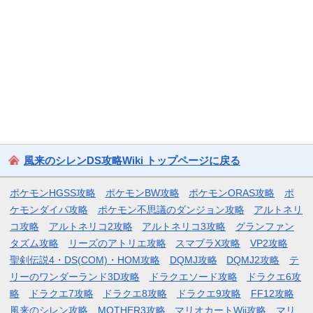
風来のシレンDS攻略Wiki トップページに戻る
ポケモンHGSS攻略
ポケモンBW攻略
ポケモンORAS攻略
ポ
ケモンダイパ攻略
ポケモン不思議のダンジョン攻略
アルトネリ
コ攻略
アルトネリコ2攻略
アルトネリコ3攻略
グランファン
タズム攻略
リーズのアトリエ攻略
スマブラX攻略
VP2攻略
聖剣伝説4・DS(COM)・HOM攻略
DQMJ攻略
DQMJ2攻略
テ
リーのワンダーランド3D攻略
ドラクエソード攻略
ドラクエ6攻
略
ドラクエ7攻略
ドラクエ8攻略
ドラクエ9攻略
FF12攻略
風来のシレン攻略
MOTHER3攻略
マリオカートWii攻略
マリ