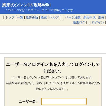
風来のシレンDS攻略Wiki
このページでは「ログイン」について攻略しています。
[
トップ
|
一覧
|
最終更新
|
検索
|
ヘルプ
] [
ページ編集
|
新規作成
|
差分
|
過去ログ
] [
ログイン
]
ユーザー名とログイン名を入力してログインして
ください。
ユーザー名とログイン名はWikiトップページに書いてあります。
会員登録の必要はなく、誰でもログインできます（スパム投稿回避のため
のログインになります）。
ユーザー名: