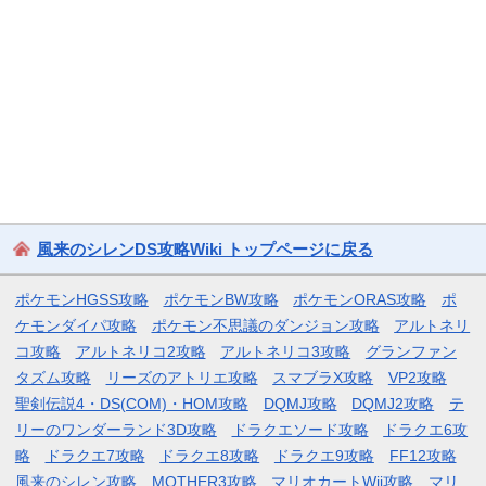
風来のシレンDS攻略Wiki トップページに戻る
ポケモンHGSS攻略
ポケモンBW攻略
ポケモンORAS攻略
ポ
ケモンダイパ攻略
ポケモン不思議のダンジョン攻略
アルトネリ
コ攻略
アルトネリコ2攻略
アルトネリコ3攻略
グランファン
タズム攻略
リーズのアトリエ攻略
スマブラX攻略
VP2攻略
聖剣伝説4・DS(COM)・HOM攻略
DQMJ攻略
DQMJ2攻略
テ
リーのワンダーランド3D攻略
ドラクエソード攻略
ドラクエ6攻
略
ドラクエ7攻略
ドラクエ8攻略
ドラクエ9攻略
FF12攻略
風来のシレン攻略
MOTHER3攻略
マリオカートWii攻略
マリ