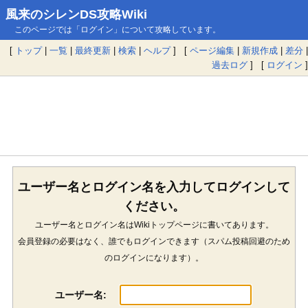
風来のシレンDS攻略Wiki
このページでは「ログイン」について攻略しています。
[
トップ
|
一覧
|
最終更新
|
検索
|
ヘルプ
] [
ページ編集
|
新規作成
|
差分
|
過去ログ
] [
ログイン
]
ユーザー名とログイン名を入力してログインして
ください。
ユーザー名とログイン名はWikiトップページに書いてあります。
会員登録の必要はなく、誰でもログインできます（スパム投稿回避のため
のログインになります）。
ユーザー名: