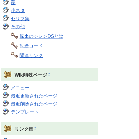
罠
小ネタ
セリフ集
その他
風来のシレンDSとは
改造コード
関連リンク
†
Wiki特殊ページ
メニュー
最近更新されたページ
最近削除されたページ
テンプレート
†
リンク集