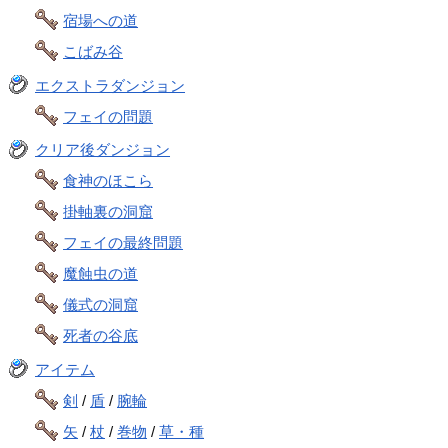
宿場への道
こばみ谷
エクストラダンジョン
フェイの問題
クリア後ダンジョン
食神のほこら
掛軸裏の洞窟
フェイの最終問題
魔蝕虫の道
儀式の洞窟
死者の谷底
アイテム
剣
/
盾
/
腕輪
矢
/
杖
/
巻物
/
草・種