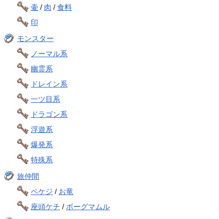
壷
/
肉
/
食料
印
モンスター
ノーマル系
幽霊系
ドレイン系
一ツ目系
ドラゴン系
浮遊系
爆発系
特殊系
旅仲間
ペケジ
/
お竜
座頭ケチ
/
ボーグマムル