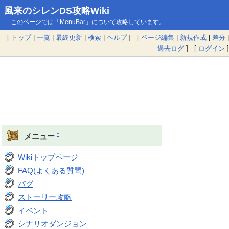
風来のシレンDS攻略Wiki
このページでは「MenuBar」について攻略しています。
[
トップ
|
一覧
|
最終更新
|
検索
|
ヘルプ
] [
ページ編集
|
新規作成
|
差分
|
過去ログ
] [
ログイン
]
†
メニュー
Wikiトップページ
FAQ(よくある質問)
バグ
ストーリー攻略
イベント
シナリオダンジョン