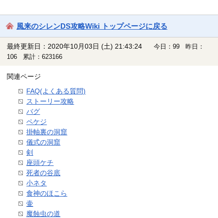
風来のシレンDS攻略Wiki トップページに戻る
最終更新日：2020年10月03日 (土) 21:43:24
今日：99 昨日：
106 累計：623166
関連ページ
FAQ(よくある質問)
ストーリー攻略
バグ
ペケジ
掛軸裏の洞窟
儀式の洞窟
剣
座頭ケチ
死者の谷底
小ネタ
食神のほこら
壷
魔蝕虫の道