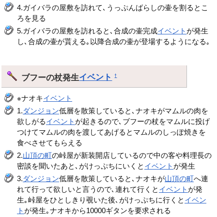
4.ガイバラの屋敷を訪れて､うっぷんばらしの壷を割るとこ
ろを見る
5.ガイバラの屋敷を訪れると､合成の壷完成
イベント
が発生
し､合成の壷が貰える｡以降合成の壷が登場するようになる｡
ブフーの杖発生
イベント
†
※ナオキ
イベント
1.
ダンジョン
低層を散策していると､ナオキがマムルの肉を
欲しがる
イベント
が起きるので､ブフーの杖をマムルに投げ
つけてマムルの肉を渡してあげるとマムルのしっぽ焼きを
食べさせてもらえる
2.
山頂の町
の峠屋が新装開店しているので中の客や料理長の
密談を聞いたあと､がけっぷちにいくと
イベント
が発生
3.
ダンジョン
低層を散策していると､ナオキが
山頂の町
へ連
れて行って欲しいと言うので､連れて行くと
イベント
が発
生｡峠屋をひとしきり覗いた後､がけっぷちに行くと
イベン
ト
が発生｡ナオキから10000ギタンを要求される