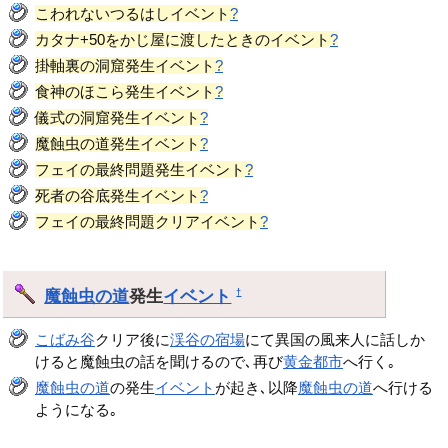
こわれないつるはしイベント
?
カタナ+50をかじ屋に渡したときのイベント
?
掛軸裏の洞窟発生イベント
?
食神のほこら発生イベント
?
儀式の洞窟発生イベント
?
魔蝕虫の道発生イベント
?
フェイの最終問題発生イベント
?
死者の谷底発生イベント
?
フェイの最終問題クリアイベント
?
魔蝕虫の道
発生
イベント
†
こばみ谷
クリア後に
渓谷の宿場
にて異国の風来人に話しか
けると魔蝕虫の話を聞けるので､再び
黄金都市
へ行く｡
魔蝕虫の道
の発生
イベント
が起き､以降
魔蝕虫の道
へ行ける
ようになる｡