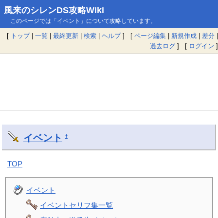
風来のシレンDS攻略Wiki
このページでは「イベント」について攻略しています。
[
トップ
|
一覧
|
最終更新
|
検索
|
ヘルプ
] [
ページ編集
|
新規作成
|
差分
|
過去ログ
] [
ログイン
]
イベント
†
TOP
イベント
イベントセリフ集一覧