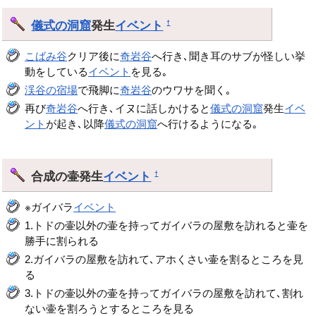
儀式の洞窟
発生
イベント
†
こばみ谷
クリア後に
奇岩谷
へ行き､聞き耳のサブが怪しい挙
動をしている
イベント
を見る｡
渓谷の宿場
で飛脚に
奇岩谷
のウワサを聞く｡
再び
奇岩谷
へ行き､イヌに話しかけると
儀式の洞窟
発生
イベ
ント
が起き､以降
儀式の洞窟
へ行けるようになる｡
合成の壷発生
イベント
†
※ガイバラ
イベント
1.トドの壷以外の壷を持ってガイバラの屋敷を訪れると壷を
勝手に割られる
2.ガイバラの屋敷を訪れて､アホくさい壷を割るところを見
る
3.トドの壷以外の壷を持ってガイバラの屋敷を訪れて､割れ
ない壷を割ろうとするところを見る