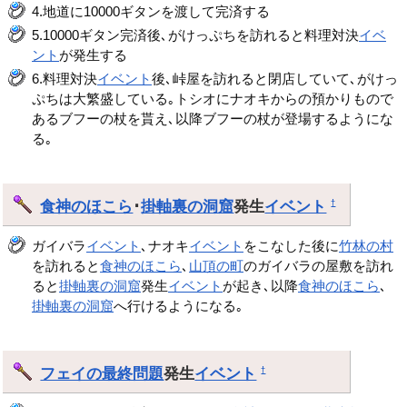
4.地道に10000ギタンを渡して完済する
5.10000ギタン完済後､がけっぷちを訪れると料理対決
イベ
ント
が発生する
6.料理対決
イベント
後､峠屋を訪れると閉店していて､がけっ
ぷちは大繁盛している｡トシオにナオキからの預かりもので
あるブフーの杖を貰え､以降ブフーの杖が登場するようにな
る｡
食神のほこら
･
掛軸裏の洞窟
発生
イベント
†
ガイバラ
イベント
､ナオキ
イベント
をこなした後に
竹林の村
を訪れると
食神のほこら
､
山頂の町
のガイバラの屋敷を訪れ
ると
掛軸裏の洞窟
発生
イベント
が起き､以降
食神のほこら
､
掛軸裏の洞窟
へ行けるようになる｡
フェイの最終問題
発生
イベント
†