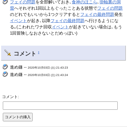
フェイの問題
を全部解いておき､
食神のほこら
､
掛軸裏の洞
窟
へそれぞれ1回以上もぐったことある状態で
フェイの問題
のどれでもいいから1つクリアすると
フェイの最終問題
発生
イベント
が起き､以降
フェイの最終問題
へ行けるようにな
る｡(こわれたワナ回収
イベント
が起きていない場合は､もう
1回冒険しなおさないとだめっぽい)
コメント
†
進め鎌 --
2020年10月03日 (土) 21:43:23
進め鎌 --
2020年10月03日 (土) 21:43:24
コメント: