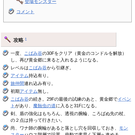
登場モンスター
コメント
攻略
†
一度、
こばみ谷
の30Fをクリア（黄金のコンドルを解放）
し、再び黄金郷に来ると入れるようになる。
レベルは
こばみ谷
から引継ぎ。
アイテム
持込有り。
旅仲間
連れ込み有り。
初期
アイテム
無し。
こばみ谷
の続き。29Fの最後の試練のあと、黄金郷で
イベン
ト
があり、
魔蝕虫の道
に入ると31Fになる。
剣、盾の強化はもちろん、透視の腕輪、ころばぬ先の杖、
の２点は持って行きたい。
尚、ワナ師の腕輪があると落とし穴を回収しておき、
モン
スター
ハウス階層で設置→発動で素早く下層へ進める。