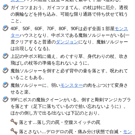
ガイコツまおう、ガイコツまてん、の杖は特に厄介。透視
の腕輪などを持ち込み、可能な限り通路で待ち伏せて戦う
こと。
40F、50F、60F、70F、80F、90Fは必ず全面１部屋
モンス
ター
ハウスとなり、中ボスである魔蝕ソルジャーがいる(一
度クリアすると普通の
ダンジョン
になり、魔触ソルジャー
は出現しなくなる)。
上記の中ボス戦に備え、めぐすり草、身代わりの杖、吹き
飛ばしの杖等の準備を忘れないように。
魔蝕ソルジャーを倒すと必ず背中の壷を落とす。呪われて
いることもある。
魔蝕ソルジャーに、弱い
モンスター
の肉をぶつけて変身さ
せると楽。
99Fにボスの魔蝕クイーンがいる。倒すと剛剣マンジカブラ
を落とす（足下に落ちているので拾い忘れないように）。
ほかの倒し方で出る/出ないは下記のとおり。
落とす…落し穴の罠・空腹スイッチの罠
落とさない…デロデロの罠・痛み分け状態で自滅・
モン