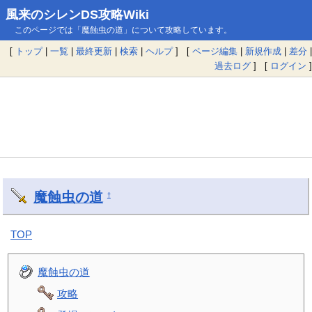
風来のシレンDS攻略Wiki
このページでは「魔蝕虫の道」について攻略しています。
[
トップ
|
一覧
|
最終更新
|
検索
|
ヘルプ
] [
ページ編集
|
新規作成
|
差分
|
過去ログ
] [
ログイン
]
魔蝕虫の道
†
TOP
魔蝕虫の道
攻略