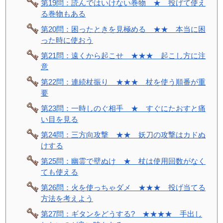
第19問：読んではいけない巻物 ★ 投げて使え
る巻物もある
第20問：困ったときを見極める ★★ 本当に困
った時に使おう
第21問：遠くから起こせ ★★★ 起こし方に注
意
第22問：連続杖振り ★★★ 杖を使う順番が重
要
第23問：一時しのぐ相手 ★ すぐにたおすと痛
い目を見る
第24問：三方向攻撃 ★★ 妖刀の攻撃はカドぬ
けする
第25問：幽霊で壁ぬけ ★ 杖は使用回数がなく
ても使える
第26問：火を使っちゃダメ ★★★ 投げ当てる
方法を考えよう
第27問：ギタンをどうする? ★★★★ 手出し