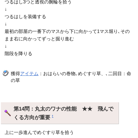
つるはし3つと透視の腕輪を拾う
↓
つるはしを装備する
↓
最初の部屋の一番下のマスから下に向かって1マス堀り､その
まま右に向かってずっと掘り進む
↓
階段を降りる
獲得
アイテム
：おはらいの巻物､めぐすり草、､二回目：命
の草
第14問：丸太のワナの性能 ★★ 飛んで
くる方向が重要
†
上に一歩進んでめぐすり草を拾う