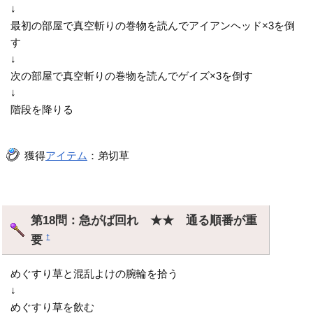
↓
最初の部屋で真空斬りの巻物を読んでアイアンヘッド×3を倒
す
↓
次の部屋で真空斬りの巻物を読んでゲイズ×3を倒す
↓
階段を降りる
獲得
アイテム
：弟切草
第18問：急がば回れ ★★ 通る順番が重
要
†
めぐすり草と混乱よけの腕輪を拾う
↓
めぐすり草を飲む