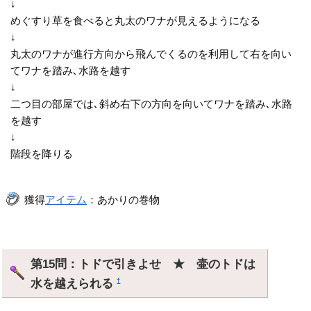
↓
めぐすり草を食べると丸太のワナが見えるようになる
↓
丸太のワナが進行方向から飛んでくるのを利用して右を向い
てワナを踏み､水路を越す
↓
二つ目の部屋では､斜め右下の方向を向いてワナを踏み､水路
を越す
↓
階段を降りる
獲得
アイテム
：あかりの巻物
第15問：トドで引きよせ ★ 壷のトドは
水を越えられる
†