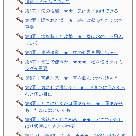
獲得アイテムについて
第1問：矢の性能 ★★ 矢はカドぬけできる
第2問：隠された道 ★ 時には壁をたたくのも
重要
第3問：水を超えた攻撃 ★ 炎は水の上も飛ん
でいく
第4問：連続移動 ★ 杖の効果を思い出そう
第5問：どこで使うか ★★★ 杖を使うタイミ
ングが重要
第6問：直進注意 ★ 草を飲んでから進もう
第7問：気にせず逃げる? ★ ギタンに目がくら
むと痛い目に
第8問：どこに行くかは運まかせ ★ 運まかせ
も たまにはいいかも
第9問：水路にとじこめろ ★★ どこでかなし
ばり状態にするかが重要
第10問：砲弾をよけろ ★★★ 砲弾は壁をくず