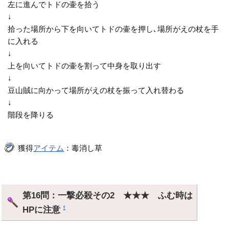
左に進んでトドの壷を拾う
↓
拾った場所から下を向いてトドの壷を押し､場所がえの杖を手
に入れる
↓
上を向いてトドの壷を割って中身を取り出す
↓
豆山賊に向かって場所がえの杖を振って入れ替わる
↓
階段を降りる
獲得
アイテム
：毒消し草
第16問：一撃必殺その2 ★★★ ふむ時は
HPに注意
†