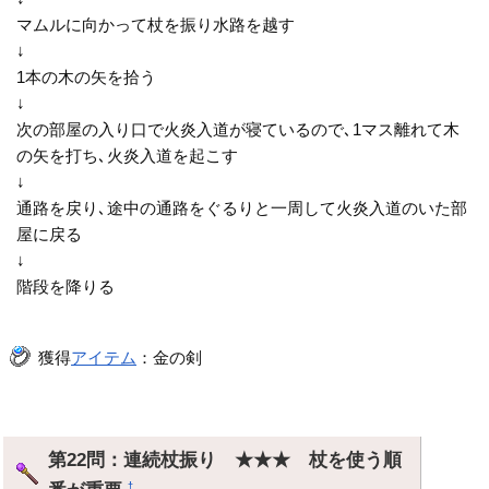
マムルに向かって杖を振り水路を越す
↓
1本の木の矢を拾う
↓
次の部屋の入り口で火炎入道が寝ているので､1マス離れて木
の矢を打ち､火炎入道を起こす
↓
通路を戻り､途中の通路をぐるりと一周して火炎入道のいた部
屋に戻る
↓
階段を降りる
獲得
アイテム
：金の剣
第22問：連続杖振り ★★★ 杖を使う順
†