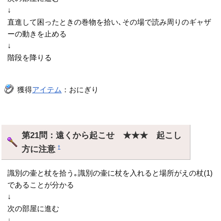
↓
直進して困ったときの巻物を拾い､その場で読み周りのギャザ
ーの動きを止める
↓
階段を降りる
獲得
アイテム
：おにぎり
第21問：遠くから起こせ ★★★ 起こし
方に注意
†
識別の壷と杖を拾う｡識別の壷に杖を入れると場所がえの杖(1)
であることが分かる
↓
次の部屋に進む
↓