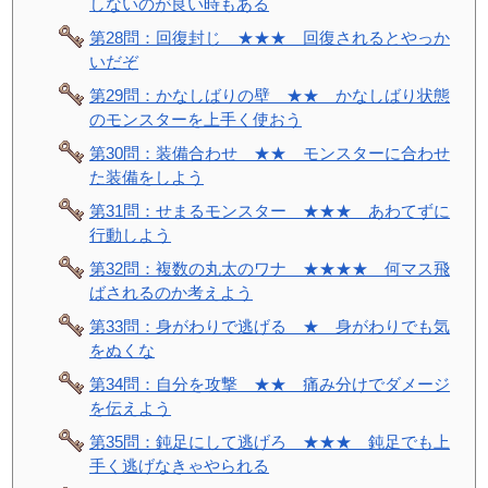
しないのが良い時もある
第28問：回復封じ ★★★ 回復されるとやっか
いだぞ
第29問：かなしばりの壁 ★★ かなしばり状態
のモンスターを上手く使おう
第30問：装備合わせ ★★ モンスターに合わせ
た装備をしよう
第31問：せまるモンスター ★★★ あわてずに
行動しよう
第32問：複数の丸太のワナ ★★★★ 何マス飛
ばされるのか考えよう
第33問：身がわりで逃げる ★ 身がわりでも気
をぬくな
第34問：自分を攻撃 ★★ 痛み分けでダメージ
を伝えよう
第35問：鈍足にして逃げろ ★★★ 鈍足でも上
手く逃げなきゃやられる