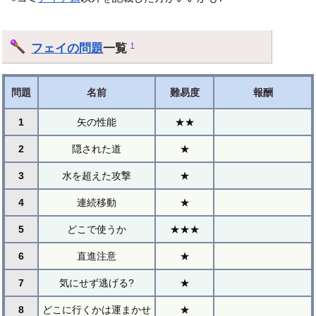
フェイの問題
一覧
†
問題
名前
難易度
報酬
1
矢の性能
★★
2
隠された道
★
3
水を超えた攻撃
★
4
連続移動
★
5
どこで使うか
★★★
6
直進注意
★
7
気にせず逃げる?
★
8
どこに行くかは運まかせ
★