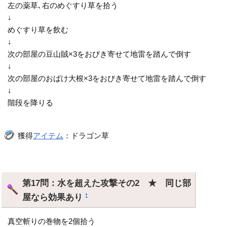
左の薬草､右のめぐすり草を拾う
↓
めぐすり草を飲む
↓
次の部屋の豆山賊×3をおびき寄せて地雷を踏んで倒す
↓
次の部屋のおばけ大根×3をおびき寄せて地雷を踏んで倒す
↓
階段を降りる
獲得
アイテム
：ドラゴン草
第17問：水を超えた攻撃その2 ★ 同じ部
屋なら効果あり
†
真空斬りの巻物を2個拾う