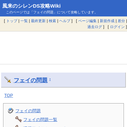
風来のシレンDS攻略Wiki
このページでは「フェイの問題」について攻略しています。
[
トップ
|
一覧
|
最終更新
|
検索
|
ヘルプ
] [
ページ編集
|
新規作成
|
差分
|
過去ログ
] [
ログイン
]
フェイの問題
†
TOP
フェイの問題
フェイの問題一覧