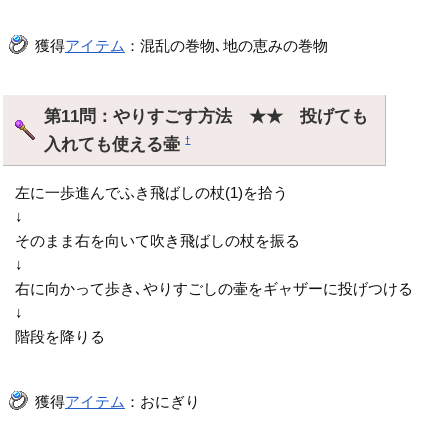
獲得
アイテム
：混乱の巻物､地の恵みの巻物
第11問：やりすごす方法 ★★ 投げても
入れても使える壷
†
左に一歩進んでふき飛ばしの杖(1)を拾う
↓
そのまま右を向いて吹き飛ばしの杖を振る
↓
右に向かって歩き､やりすごしの壷をギャザーに投げつける
↓
階段を降りる
獲得
アイテム
：おにぎり