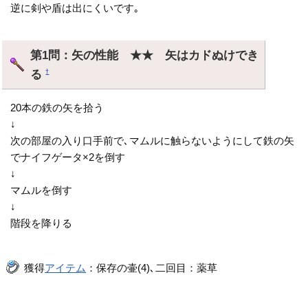
逆に剣や盾は出にくいです｡
第1問：矢の性能 ★★ 矢はカドぬけでき
る
†
20本の鉄の矢を拾う
↓
次の部屋の入り口手前で､マムルに触らないようにして鉄の矢
でナイフゲータ×2を倒す
↓
マムルを倒す
↓
階段を降りる
獲得
アイテム
：保存の壷(4)､二回目：薬草