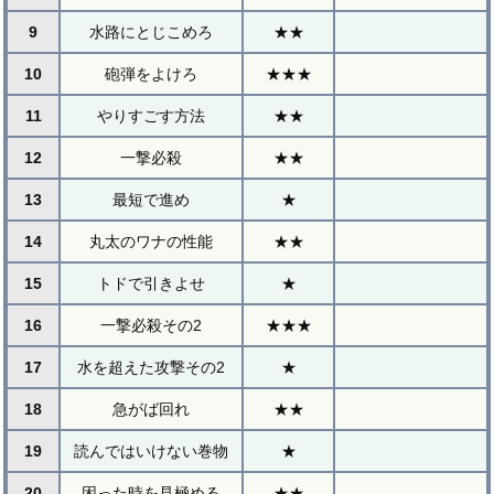
9
水路にとじこめろ
★★
10
砲弾をよけろ
★★★
11
やりすごす方法
★★
12
一撃必殺
★★
13
最短で進め
★
14
丸太のワナの性能
★★
15
トドで引きよせ
★
16
一撃必殺その2
★★★
17
水を超えた攻撃その2
★
18
急がば回れ
★★
19
読んではいけない巻物
★
20
困った時を見極める
★★