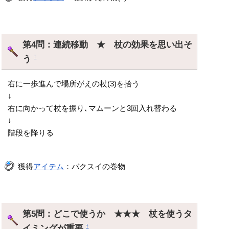
第4問：連続移動 ★ 杖の効果を思い出そ
う
†
右に一歩進んで場所がえの杖(3)を拾う
↓
右に向かって杖を振り､マムーンと3回入れ替わる
↓
階段を降りる
獲得
アイテム
：バクスイの巻物
第5問：どこで使うか ★★★ 杖を使うタ
イミングが重要
†