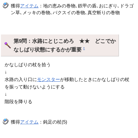
獲得
アイテム
：地の恵みの巻物､鉄甲の盾､おにぎり､ドラゴ
ン草､メッキの巻物､バクスイの巻物､真空斬りの巻物
第9問：水路にとじこめろ ★★ どこでか
なしばり状態にするかが重要
†
かなしばりの杖を拾う
↓
水路の入り口に
モンスター
が移動したときにかなしばりの杖
を振って動けないようにする
↓
階段を降りる
獲得
アイテム
：鈍足の杖(5)