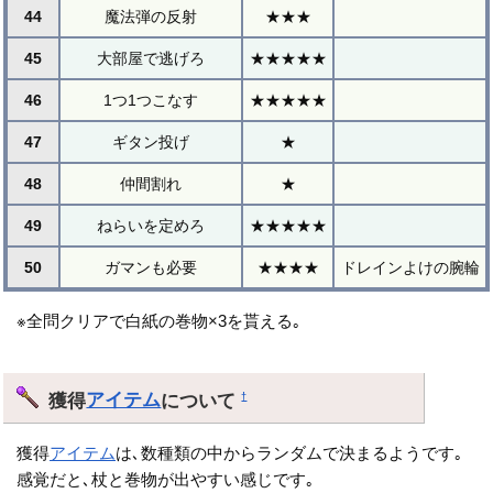
44
魔法弾の反射
★★★
45
大部屋で逃げろ
★★★★★
46
1つ1つこなす
★★★★★
47
ギタン投げ
★
48
仲間割れ
★
49
ねらいを定めろ
★★★★★
50
ガマンも必要
★★★★
ドレインよけの腕輪
※全問クリアで白紙の巻物×3を貰える｡
獲得
アイテム
について
†
獲得
アイテム
は､数種類の中からランダムで決まるようです｡
感覚だと､杖と巻物が出やすい感じです｡