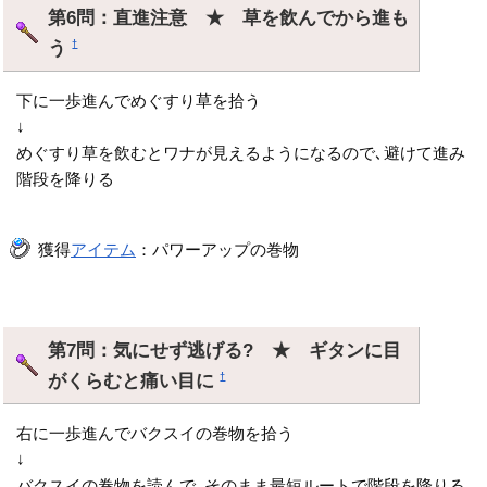
第6問：直進注意 ★ 草を飲んでから進も
う
†
下に一歩進んでめぐすり草を拾う
↓
めぐすり草を飲むとワナが見えるようになるので､避けて進み
階段を降りる
獲得
アイテム
：パワーアップの巻物
第7問：気にせず逃げる? ★ ギタンに目
がくらむと痛い目に
†
右に一歩進んでバクスイの巻物を拾う
↓
バクスイの巻物を読んで､そのまま最短ルートで階段を降りる