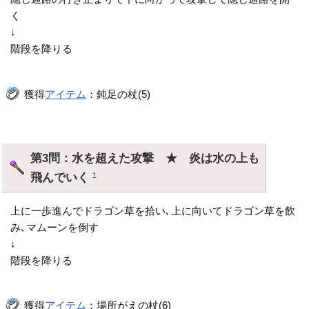
く
↓
階段を降りる
獲得
アイテム
：鈍足の杖(5)
第3問：水を超えた攻撃 ★ 炎は水の上も
飛んでいく
†
上に一歩進んでドラゴン草を拾い､上に向いてドラゴン草を飲
み､マムーンを倒す
↓
階段を降りる
獲得
アイテム
：場所がえの杖(6)