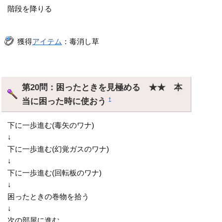
階段を降りる
獲得
アイテム
：毒消し草
第20問：困ったときを見極める ★★ 本
当に困った時に使おう
†
下に一歩進む(毒矢のワナ)
↓
下に一歩進む(幻覚ガスのワナ)
↓
下に一歩進む(回転板のワナ)
↓
困ったときの巻物を拾う
↓
次の部屋に進む