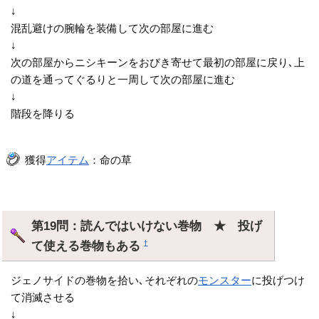
↓
混乱避けの腕輪を装備して次の部屋に進む
↓
次の部屋からニシキーンをおびき寄せて最初の部屋に戻り､上
の道を通ってぐるりと一周して次の部屋に進む
↓
階段を降りる
獲得
アイテム
：命の草
第19問：読んではいけない巻物 ★ 投げ
て使える巻物もある
†
ジェノサイドの巻物を拾い､それぞれの
モンスター
に投げつけ
て消滅させる
↓