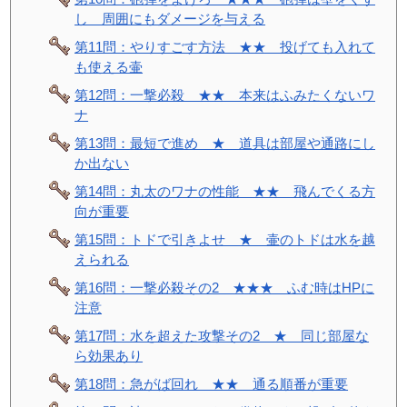
し 周囲にもダメージを与える
第11問：やりすごす方法 ★★ 投げても入れて
も使える壷
第12問：一撃必殺 ★★ 本来はふみたくないワ
ナ
第13問：最短で進め ★ 道具は部屋や通路にし
か出ない
第14問：丸太のワナの性能 ★★ 飛んでくる方
向が重要
第15問：トドで引きよせ ★ 壷のトドは水を越
えられる
第16問：一撃必殺その2 ★★★ ふむ時はHPに
注意
第17問：水を超えた攻撃その2 ★ 同じ部屋な
ら効果あり
第18問：急がば回れ ★★ 通る順番が重要