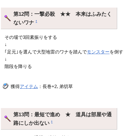
第12問：一撃必殺 ★★ 本来はふみたく
ないワナ
†
その場で3回素振りをする
↓
｢足元｣を選んで大型地雷のワナを踏んで
モンスター
を倒す
↓
階段を降りる
獲得
アイテム
：長巻+2､弟切草
第13問：最短で進め ★ 道具は部屋や通
路にしか出ない
†