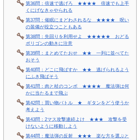
第36問：倍速で逃げろ ★★★★ 倍速でも上手
くにげなきゃやられる
第37問：催眠にまどわされるな ★★★★ 呪い
の装備が役立つこともある
第38問：先回りを利用せよ ★★★★★ おどる
ポリゴンの動きに注意
第39問：まとめてたおせ ★★ 一列に並べてた
おそう
第40問：どこに飛ばすか ★★ 逃げられるよう
にふき飛ばそう
第41問：肉と杖のコンボ ★★★★ 魔法弾は何
かに当たるまで飛ぶ
第42問：買い物バトル ★ ギタンをどう使うか
考えよう
第43問：2マス攻撃連続よけ ★★★ 攻撃を受
けないように移動しよう
第44問：魔法弾の反射 ★★★ 楽な方を選ぶと