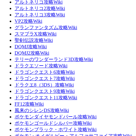
アルトネリコ攻略Wiki
アルトネリコ2攻略Wiki
アルトネリコ3攻略Wiki
VP2攻略Wiki
グランファンタズム攻略Wiki
スマブラX攻略Wiki
聖剣伝説攻略Wiki
DQMJ攻略Wiki
DQMJ2攻略Wiki
テリーのワンダーランド3D攻略Wiki
ドラクエソード攻略Wiki
ドラゴンクエスト6攻略Wiki
ドラゴンクエスト7攻略Wiki
ドラクエ8（3DS）攻略Wiki
ドラゴンクエスト9攻略Wiki
ドラゴンクエスト11攻略Wiki
FF12攻略Wiki
風来のシレンDS攻略Wiki
ポケモンダイヤモンドパール攻略Wiki
ポケモンゴールドシルバー攻略Wiki
ポケモンブラック・ホワイト攻略Wiki
ポケモン オメガルビー・アルファサファイア攻略Wiki