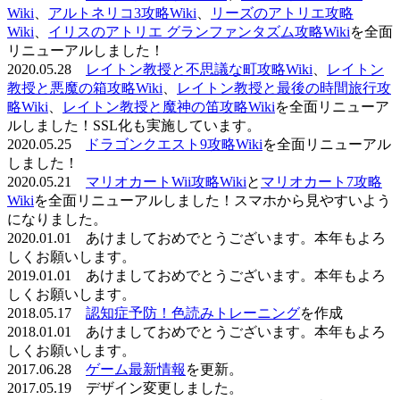
Wiki
、
アルトネリコ3攻略Wiki
、
リーズのアトリエ攻略
Wiki
、
イリスのアトリエ グランファンタズム攻略Wiki
を全面
リニューアルしました！
2020.05.28
レイトン教授と不思議な町攻略Wiki
、
レイトン
教授と悪魔の箱攻略Wiki
、
レイトン教授と最後の時間旅行攻
略Wiki
、
レイトン教授と魔神の笛攻略Wiki
を全面リニューア
ルしました！SSL化も実施しています。
2020.05.25
ドラゴンクエスト9攻略Wiki
を全面リニューアル
しました！
2020.05.21
マリオカートWii攻略Wiki
と
マリオカート7攻略
Wiki
を全面リニューアルしました！スマホから見やすいよう
になりました。
2020.01.01 あけましておめでとうございます。本年もよろ
しくお願いします。
2019.01.01 あけましておめでとうございます。本年もよろ
しくお願いします。
2018.05.17
認知症予防！色読みトレーニング
を作成
2018.01.01 あけましておめでとうございます。本年もよろ
しくお願いします。
2017.06.28
ゲーム最新情報
を更新。
2017.05.19 デザイン変更しました。