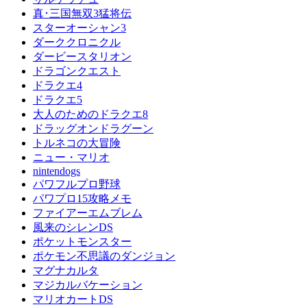
真･三国無双3猛将伝
スターオーシャン3
ダーククロニクル
ダービースタリオン
ドラゴンクエスト
ドラクエ4
ドラクエ5
大人のためのドラクエ8
ドラッグオンドラグーン
トルネコの大冒険
ニュー・マリオ
nintendogs
パワフルプロ野球
パワプロ15攻略メモ
ファイアーエムブレム
風来のシレンDS
ポケットモンスター
ポケモン不思議のダンジョン
マグナカルタ
マジカルバケーション
マリオカートDS