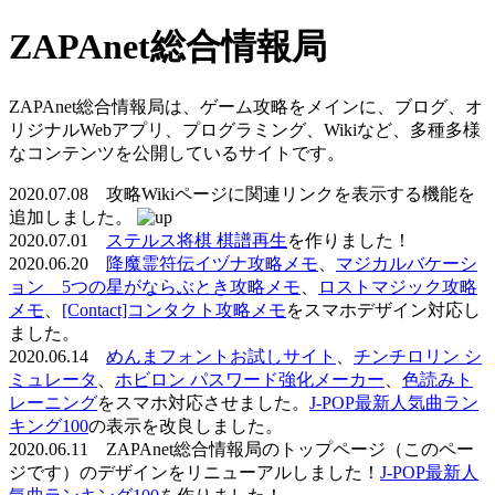
ZAPAnet総合情報局
ZAPAnet総合情報局は、ゲーム攻略をメインに、ブログ、オ
リジナルWebアプリ、プログラミング、Wikiなど、多種多様
なコンテンツを公開しているサイトです。
2020.07.08 攻略Wikiページに関連リンクを表示する機能を
追加しました。
2020.07.01
ステルス将棋 棋譜再生
を作りました！
2020.06.20
降魔霊符伝イヅナ攻略メモ
、
マジカルバケーシ
ョン 5つの星がならぶとき攻略メモ
、
ロストマジック攻略
メモ
、
[Contact]コンタクト攻略メモ
をスマホデザイン対応し
ました。
2020.06.14
めんまフォントお試しサイト
、
チンチロリン シ
ミュレータ
、
ホビロン パスワード強化メーカー
、
色読みト
レーニング
をスマホ対応させました。
J-POP最新人気曲ラン
キング100
の表示を改良しました。
2020.06.11 ZAPAnet総合情報局のトップページ（このペー
ジです）のデザインをリニューアルしました！
J-POP最新人