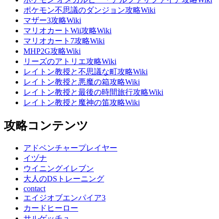
ポケモン不思議のダンジョン攻略Wiki
マザー3攻略Wiki
マリオカートWii攻略Wiki
マリオカート7攻略Wiki
MHP2G攻略Wiki
リーズのアトリエ攻略Wiki
レイトン教授と不思議な町攻略Wiki
レイトン教授と悪魔の箱攻略Wiki
レイトン教授と最後の時間旅行攻略Wiki
レイトン教授と魔神の笛攻略Wiki
攻略コンテンツ
アドベンチャープレイヤー
イヅナ
ウイニングイレブン
大人のDSトレーニング
contact
エイジオブエンパイア3
カードヒーロー
サルゲッチュ