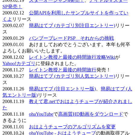
2009.02.19
スターオーシャン4発売！
、
アイドルマスター
SP発売！
2009.02.12
公開APIを利用したサンプルサイトを作ってい
くよ
リリース
2009.02.07
簡易はてブ (カテゴリ別注目エントリー)
リリー
ス
2009.01.29
バンブーブレードPSP それからの挑戦
2009.01.01 あけましておめでとうございます。本年も何卒
よろしくお願いいたします。
2008.12.02
レイトン教授と最後の時間旅行攻略Wiki
が
Yahoo!カテゴリ
に登録されました。
2008.11.27
レイトン教授と最後の時間旅行
発売！
2008.10.27
簡易はてブ (カテゴリ別人気エントリー)
リリー
ス
2008.11.26
簡易はてブ (注目エントリー版)
、
簡易はてブ (人
気エントリー版)
リリース
2008.11.19
教えて君.netでおはようチューブが紹介されまし
た
2008.11.18
ohaYouTube
で
高画質HD動画をダウンロード
で
きるように
2008.11.01
おはようチューブのアルゴリズムを変更
2008.10.24
ohaYouTube - おはようチューブ
の動画取得アル