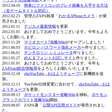
ーランド3D攻略Wiki
スタート！
2012.04.10
簡単にファミコンのプレイ画像を入手する方法
（全ゲームタイトル対応）
2012.02.23 管理人ZAPA執筆「
わかる!iPhoneカメラ
」が発
売されました
2012.01.11
デジカメ最新情報
を更新
2012.01.01 あけましておめでとうございます。今年もよろ
しくお願いします。
2011.11.29
マリオカート7攻略Wiki
がオープンしました！
2011.06.03
ホビロン パスワード強化メーカー
作りました。
2011.06.01
チンチロリン シミュレータ
作りました。
2011.05.27
めんまフォントお試しサイト
作りました。
2011.01.01 あけましておめでとうございます。今年も
ZAPAnet総合情報局
をよろしくお願いいたします。
2010.12.18
ohaYouTube - おはようチューブ
に新機能を追
加。
2010.12.13 YouTube仕様変更に合わせて、
ohaYouTube - おは
ようチューブ
を更新。
2010.09.13
ポケットモンスター攻略Wiki
を移転。
ポケモン
ブラックホワイト攻略Wiki
開始。
2010.08.05 ZAPA著「
公開API活用ガイド
が発売されまし
た。