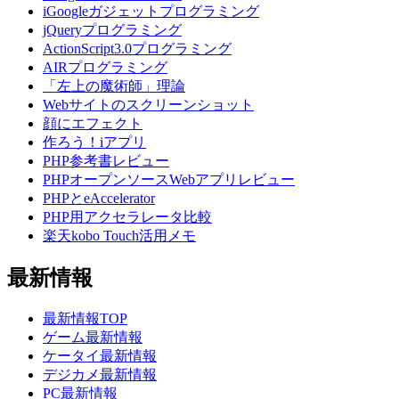
iGoogleガジェットプログラミング
jQueryプログラミング
ActionScript3.0プログラミング
AIRプログラミング
「左上の魔術師」理論
Webサイトのスクリーンショット
顔にエフェクト
作ろう！iアプリ
PHP参考書レビュー
PHPオープンソースWebアプリレビュー
PHPとeAccelerator
PHP用アクセラレータ比較
楽天kobo Touch活用メモ
最新情報
最新情報TOP
ゲーム最新情報
ケータイ最新情報
デジカメ最新情報
PC最新情報