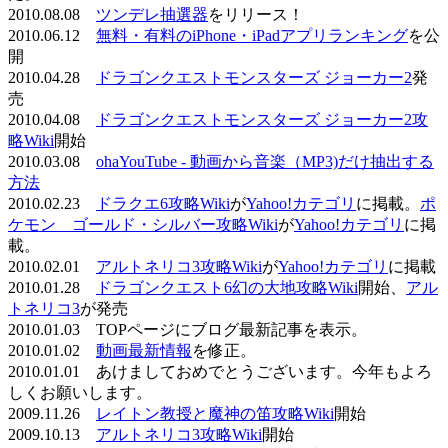
2010.08.08
ツンデレ抽選器
をリリース！
2010.06.12
無料・有料のiPhone・iPadアプリランキング
を公
開
2010.04.28
ドラゴンクエストモンスターズ ジョーカー2
発
売
2010.04.08
ドラゴンクエストモンスターズ ジョーカー2攻
略Wiki
開始
2010.03.08
ohaYouTube - 動画から音楽（MP3)だけ抽出する
方法
2010.02.23
ドラクエ6攻略Wiki
が
Yahoo!カテゴリ
に掲載。
ポ
ケモン ゴールド・シルバー攻略Wiki
が
Yahoo!カテゴリ
に掲
載。
2010.02.01
アルトネリコ3攻略Wiki
が
Yahoo!カテゴリ
に掲載
2010.01.28
ドラゴンクエスト6幻の大地攻略Wiki
開始、
アル
トネリコ3
が発売
2010.01.03 TOPページにブログ最新記事を表示。
2010.01.02
動画最新情報
を修正。
2010.01.01 あけましておめでとうございます。今年もよろ
しくお願いします。
2009.11.26
レイトン教授と魔神の笛攻略Wiki
開始
2009.10.13
アルトネリコ3攻略Wiki
開始