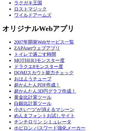
ラクガキ王国
ロストマジック
ワイルドアームズ
オリジナルWebアプリ
2007年開発Webサービス一覧
ZAPAnetウェブアプリ
トイレで過ごす時間
MOTHER3モンスター度
ドラクエ8モンスター度
DQMJスカウト能力チェック
おはようチューブ
超かんたんPDF作成！
超かんたん3D円グラフ作成！
黄金比計算ツール
白銀比計算ツール
小さい“つ”が消えるマシーン
めんまフォントお試しサイト
チンチロリン シミュレータ
ホビロン パスワード強化メーカー