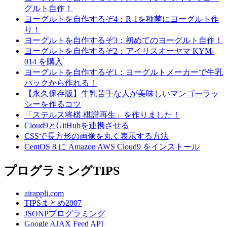
グルト自作！
ヨーグルトを自作するぞ4：R-1を種菌にヨーグルト作
り！
ヨーグルトを自作するぞ3：初めてのヨーグルト自作！
ヨーグルトを自作するぞ2：アイリスオーヤマ KYM-
014 を購入
ヨーグルトを自作するぞ1：ヨーグルトメーカーで牛乳
パックから作れる！
【永久保存版】牛乳苦手な人が美味しいマンゴーラッ
シーを作るコツ
「ステルス将棋 棋譜再生」を作りました！
Cloud9とGitHubを連携させる
CSSで長方形の画像を丸く表示する方法
CentOS 8 に Amazon AWS Cloud9 をインストール
プログラミングTIPS
airappli.com
TIPSまとめ2007
JSONPプログラミング
Google AJAX Feed API