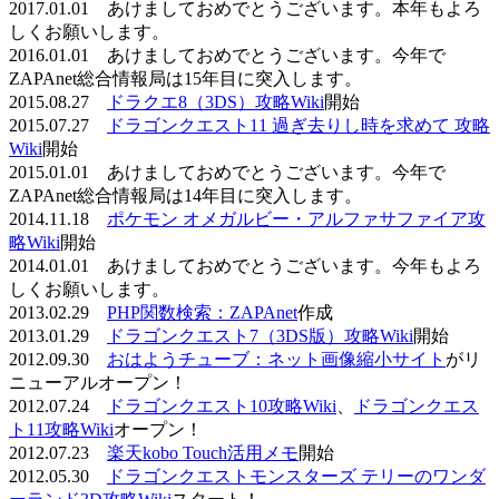
2017.01.01 あけましておめでとうございます。本年もよろ
しくお願いします。
2016.01.01 あけましておめでとうございます。今年で
ZAPAnet総合情報局は15年目に突入します。
2015.08.27
ドラクエ8（3DS）攻略Wiki
開始
2015.07.27
ドラゴンクエスト11 過ぎ去りし時を求めて 攻略
Wiki
開始
2015.01.01 あけましておめでとうございます。今年で
ZAPAnet総合情報局は14年目に突入します。
2014.11.18
ポケモン オメガルビー・アルファサファイア攻
略Wiki
開始
2014.01.01 あけましておめでとうございます。今年もよろ
しくお願いします。
2013.02.29
PHP関数検索：ZAPAnet
作成
2013.01.29
ドラゴンクエスト7（3DS版）攻略Wiki
開始
2012.09.30
おはようチューブ：ネット画像縮小サイト
がリ
ニューアルオープン！
2012.07.24
ドラゴンクエスト10攻略Wiki
、
ドラゴンクエス
ト11攻略Wiki
オープン！
2012.07.23
楽天kobo Touch活用メモ
開始
2012.05.30
ドラゴンクエストモンスターズ テリーのワンダ