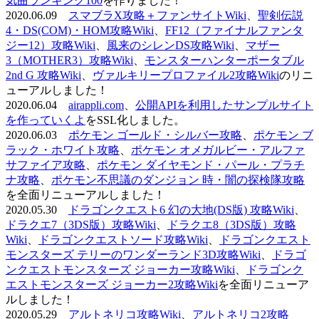
気曲ランキング100
を作りました！
2020.06.09
スマブラX攻略＋ファンサイトWiki
、
聖剣伝説
4・DS(COM)・HOM攻略Wiki
、
FF12（ファイナルファンタ
ジー12）攻略Wiki
、
風来のシレンDS攻略Wiki
、
マザー
3（MOTHER3）攻略Wiki
、
モンスターハンターポータブル
2nd G 攻略Wiki
、
ヴァルキリープロファイル2攻略Wiki
のリニ
ューアルしました！
2020.06.04
airappli.com
、
公開APIを利用したサンプルサイト
を作っていくよ
をSSL化しました。
2020.06.03
ポケモン ゴールド・シルバー攻略
、
ポケモン ブ
ラック・ホワイト攻略
、
ポケモン オメガルビー・アルファ
サファイア攻略
、
ポケモン ダイヤモンド・パール・プラチ
ナ攻略
、
ポケモン不思議のダンジョン 時・闇の探検隊攻略
を全面リニューアルしました！
2020.05.30
ドラゴンクエスト6 幻の大地(DS版) 攻略Wiki
、
ドラクエ7（3DS版）攻略Wiki
、
ドラクエ8（3DS版）攻略
Wiki
、
ドラゴンクエストソード攻略Wiki
、
ドラゴンクエスト
モンスターズ テリーのワンダーランド3D攻略Wiki
、
ドラゴ
ンクエストモンスターズ ジョーカー攻略Wiki
、
ドラゴンク
エストモンスターズ ジョーカー2攻略Wiki
を全面リニューア
ルしました！
2020.05.29
アルトネリコ攻略Wiki
、
アルトネリコ2攻略