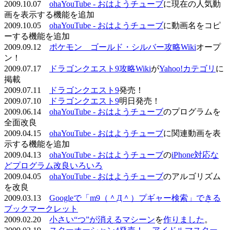
2009.10.07
ohaYouTube - おはようチューブ
に現在の人気動
画を表示する機能を追加
2009.10.05
ohaYouTube - おはようチューブ
に動画名をコピ
ーする機能を追加
2009.09.12
ポケモン ゴールド・シルバー攻略Wiki
オープ
ン！
2009.07.17
ドラゴンクエスト9攻略Wiki
が
Yahoo!カテゴリ
に
掲載
2009.07.11
ドラゴンクエスト9
発売！
2009.07.10
ドラゴンクエスト9
明日発売！
2009.06.14
ohaYouTube - おはようチューブ
のプログラムを
全面改良
2009.04.15
ohaYouTube - おはようチューブ
に関連動画を表
示する機能を追加
2009.04.13
ohaYouTube - おはようチューブ
の
iPhone対応な
どプログラム改良いろいろ
2009.04.05
ohaYouTube - おはようチューブ
のアルゴリズム
を改良
2009.03.13
Googleで「m9（＾Д＾）プギャー検索」できる
ブックマークレット
2009.02.20
小さい“つ”が消えるマシーン
を
作りました
。