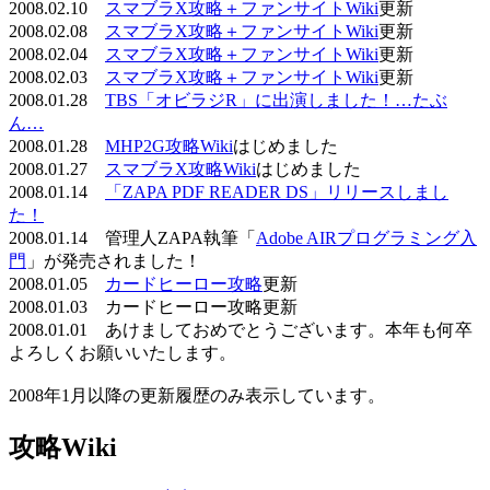
2008.02.10
スマブラX攻略＋ファンサイトWiki
更新
2008.02.08
スマブラX攻略＋ファンサイトWiki
更新
2008.02.04
スマブラX攻略＋ファンサイトWiki
更新
2008.02.03
スマブラX攻略＋ファンサイトWiki
更新
2008.01.28
TBS「オビラジR」に出演しました！…たぶ
ん…
2008.01.28
MHP2G攻略Wiki
はじめました
2008.01.27
スマブラX攻略Wiki
はじめました
2008.01.14
「ZAPA PDF READER DS」リリースしまし
た！
2008.01.14 管理人ZAPA執筆「
Adobe AIRプログラミング入
門
」が発売されました！
2008.01.05
カードヒーロー攻略
更新
2008.01.03 カードヒーロー攻略更新
2008.01.01 あけましておめでとうございます。本年も何卒
よろしくお願いいたします。
2008年1月以降の更新履歴のみ表示しています。
攻略Wiki