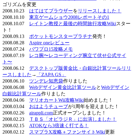
ゴリズムを変更
2008.10.23
はてはてブラウザー
を
リリースしました！
2008.10.10
東京ゲームショウ2008レポートその1
2008.10.07
レイトン教授と最後の時間旅行攻略Wiki
スター
ト！
2008.09.13
ポケットモンスタープラチナ
発売！
2008.08.28
Aspire oneレビュー
2008.07.24
パワプロ15攻略メモ
2008.07.19
レコ腕〜レコーディング腕立て伏せ公式サイ
ト〜
2008.06.12
デスクトップ版黄金比・白銀比計算ツールリリ
ースしました
→
「ZAPA GS」
2008.06.10
ツンデレ知恵袋
作りました
2008.06.08
Webデザイン黄金比計算ツール
と
Webデザイン
白銀比計算ツール
作りました
2008.04.06
マリオカートWii攻略Wiki
始めました！
2008.03.04
おはようチューブ
が1周年を迎えました！
2008.02.26
airappli.com
正式オープンしました！
2008.02.23
ＴＢＳ「オビラジＲ」に出演しました！
2008.02.15
ATOKなら3倍速く打てる！
2008.02.12
スマブラX攻略＋ファンサイトWiki
更新