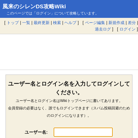
風来のシレンDS攻略Wiki
このページでは「ログイン」について攻略しています。
[
トップ
|
一覧
|
最終更新
|
検索
|
ヘルプ
] [
ページ編集
|
新規作成
|
差分
|
過去ログ
] [
ログイン
]
ユーザー名とログイン名を入力してログインして
ください。
ユーザー名とログイン名はWikiトップページに書いてあります。
会員登録の必要はなく、誰でもログインできます（スパム投稿回避のため
のログインになります）。
ユーザー名: