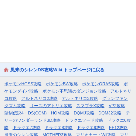
風来のシレンDS攻略Wiki トップページに戻る
ポケモンHGSS攻略
ポケモンBW攻略
ポケモンORAS攻略
ポ
ケモンダイパ攻略
ポケモン不思議のダンジョン攻略
アルトネリ
コ攻略
アルトネリコ2攻略
アルトネリコ3攻略
グランファン
タズム攻略
リーズのアトリエ攻略
スマブラX攻略
VP2攻略
聖剣伝説4・DS(COM)・HOM攻略
DQMJ攻略
DQMJ2攻略
テ
リーのワンダーランド3D攻略
ドラクエソード攻略
ドラクエ6攻
略
ドラクエ7攻略
ドラクエ8攻略
ドラクエ9攻略
FF12攻略
風来のシレン攻略
MOTHER3攻略
マリオカートWii攻略
マリ