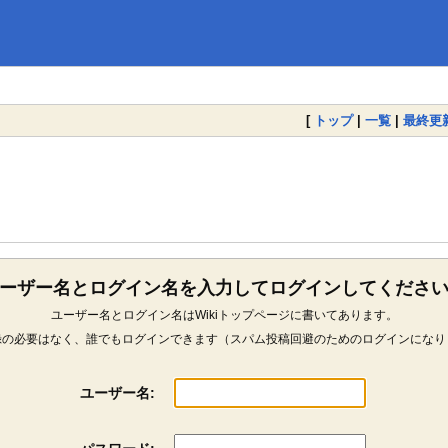
[
トップ
|
一覧
|
最終更
ーザー名とログイン名を入力してログインしてくださ
ユーザー名とログイン名はWikiトップページに書いてあります。
録の必要はなく、誰でもログインできます（スパム投稿回避のためのログインになり
ユーザー名: