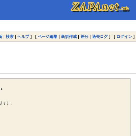
新
|
検索
|
ヘルプ
] [
ページ編集
|
新規作成
|
差分
|
過去ログ
] [
ログイン
]
い。
ます）。