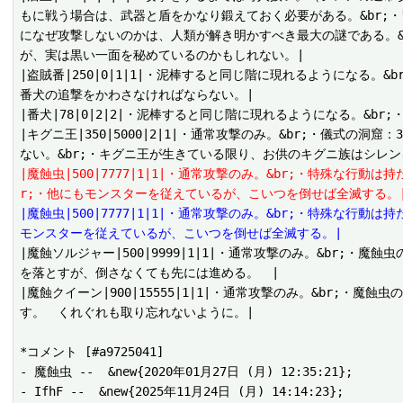
もに戦う場合は、武器と盾をかなり鍛えておく必要がある。&br;
になぜ攻撃しないのかは、人類が解き明かすべき最大の謎である。&
が、実は黒い一面を秘めているのかもしれない。|

|盗賊番|250|0|1|1|・泥棒すると同じ階に現れるようになる
番犬の追撃をかわさなければならない。|

|番犬|78|0|2|2|・泥棒すると同じ階に現れるようになる。&
|キグニ王|350|5000|2|1|・通常攻撃のみ。&br;・儀式
|魔蝕虫|500|7777|1|1|・通常攻撃のみ。&br;・特殊な
r;・他にもモンスターを従えているが、こいつを倒せば全滅する。
|魔蝕虫|500|7777|1|1|・通常攻撃のみ。&br;・特殊な行
モンスターを従えているが、こいつを倒せば全滅する。|
|魔蝕ソルジャー|500|9999|1|1|・通常攻撃のみ。&br
を落とすが、倒さなくても先には進める。　|

|魔蝕クイーン|900|15555|1|1|・通常攻撃のみ。&br;
す。　くれぐれも取り忘れないように。|

*コメント [#a9725041]

- 魔蝕虫 --  &new{2020年01月27日 (月) 12:35:21};

- IfhF --  &new{2025年11月24日 (月) 14:14:23};
