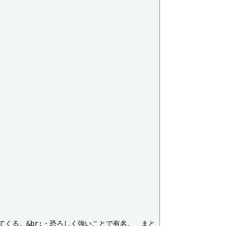
ってくる。&br;・恐ろしく強いことで有名。　まと