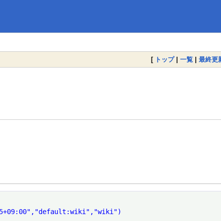
[
トップ
|
一覧
|
最終更
5+09:00","default:wiki","wiki")