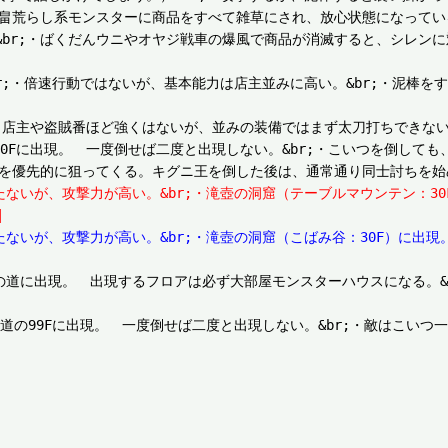
・畠荒らし系モンスターに商品をすべて雑草にされ、放心状態になって
br;・ばくだんウニやオヤジ戦車の爆風で商品が消滅すると、シレン
。&br;・倍速行動ではないが、基本能力は店主並みに高い。&br;・泥
br;・店主や盗賊番ほど強くはないが、並みの装備ではまず太刀打ちできない
の洞窟：30Fに出現。　一度倒せば二度と出現しない。&br;・こいつを倒
行動は持たないが、攻撃力が高い。&br;・滝壺の洞窟（テーブルマウンテン：
|
動は持たないが、攻撃力が高い。&br;・滝壺の洞窟（こばみ谷：30F）に
;・魔蝕虫の道に出現。　出現するフロアは必ず大部屋モンスターハウスになる
・魔蝕虫の道の99Fに出現。　一度倒せば二度と出現しない。&br;・敵はこ