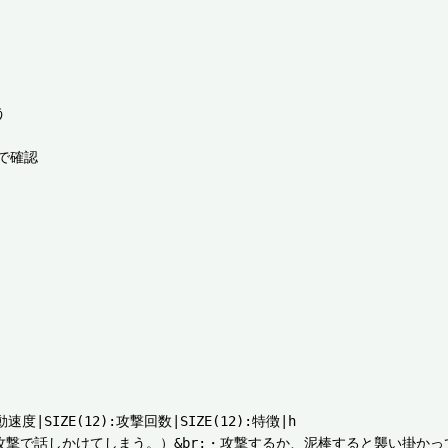


確認

移動速度|SIZE(12):攻撃回数|SIZE(12):特徴|h

通常攻撃で話しかけてしまう。）&br;・攻撃するか、泥棒すると襲い掛か