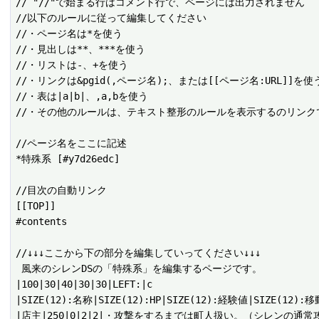
// "//"で始まる行はコメント行で、ページには出力されません

//以下のルールに従って編集してください

//・ページ名は*を使う

//・見出しは**、***を使う

//・リストは-、+を使う

//・リンクは&pgid(,ページ名);、または[[ページ名:URL]]を使う
//・表は|a|b|、,a,bを使う

//・その他のルールは、テキスト整形のルールを表示するのリンクで
//ページ名をここに記述

*特殊系 [#y7d26edc]

//目次の自動リンク

[[TOP]]

#contents

//↓↓↓ここから下の部分を編集していってください↓↓↓

 風来のシレンDSの「特殊系」を編集するページです。

|100|30|40|30|30|LEFT:|c

|SIZE(12):名称|SIZE(12):HP|SIZE(12):経験値|SIZE(12):
|店主|250|0|2|2|・攻撃をするまでは町人扱い。（シレンの