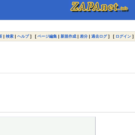
新
|
検索
|
ヘルプ
] [
ページ編集
|
新規作成
|
差分
|
過去ログ
] [
ログイン
]