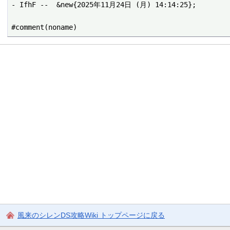
- IfhF --  &new{2025年11月24日 (月) 14:14:25};

風来のシレンDS攻略Wiki トップページに戻る