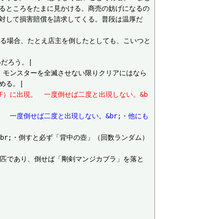
いるところをたまに見かける。商売の妨げになるの
に対して損害賠償を請求してくる。普段は温厚だ
棒をする場合、たとえ店主を倒したとしても、こいつと
だろう。|

しても、モンスターを全滅させない限りクリアにはなら
30F）に出現。　一度倒せば二度と出現しない。&b
出現。　一度倒せば二度と出現しない。&br;・他にも
。&br;・倒すと必ず「背中の壺」（回数ランダム）
いつ一匹であり、倒せば「剛剣マンジカブラ」を落と