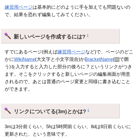
練習用ページ
は基本的にどのように手を加えても問題ないの
で、結果を恐れず編集してみてください。
新しいページを作成するには?
†
すでにあるページ(例えば
練習用ページ
など)で、ページのどこ
かに
WikiName
(大文字と小文字混合)か
BracketName
([[]]で囲
う)を入力すると入力した部分の後ろに ? というリンクがつき
ます。そこをクリックすると新しいページの編集画面が用意
されるので、あとは普通のページ変更と同様に書き込むこと
ができます。
リンクについてる(3m)とかは?
†
3mは3分前くらい、5hは5時間前くらい、8dは8日前くらいに
更新された、という意味です。