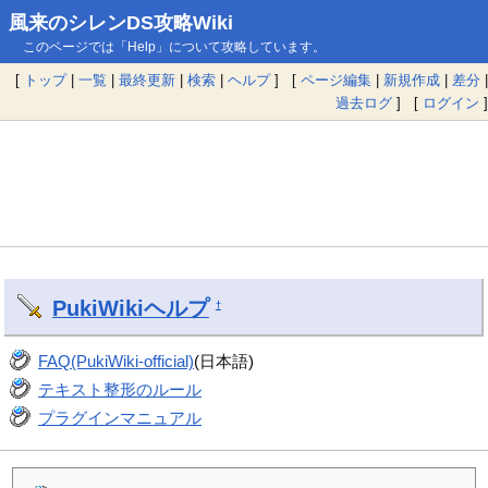
風来のシレンDS攻略Wiki
このページでは「Help」について攻略しています。
[
トップ
|
一覧
|
最終更新
|
検索
|
ヘルプ
] [
ページ編集
|
新規作成
|
差分
|
過去ログ
] [
ログイン
]
PukiWiki
ヘルプ
†
FAQ(PukiWiki-official)
(日本語)
テキスト整形のルール
プラグインマニュアル