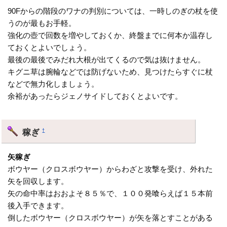
90Fからの階段のワナの判別については、一時しのぎの杖を使
うのが最もお手軽。
強化の壺で回数を増やしておくか、終盤までに何本か温存し
ておくとよいでしょう。
最後の最後でみだれ大根が出てくるので気は抜けません。
キグニ草は腕輪などでは防げないため、見つけたらすぐに杖
などで無力化しましょう。
余裕があったらジェノサイドしておくとよいです。
稼ぎ
†
矢稼ぎ
ボウヤー（クロスボウヤー）からわざと攻撃を受け、外れた
矢を回収します。
矢の命中率はおおよそ８５％で、１００発喰らえば１５本前
後入手できます。
倒したボウヤー（クロスボウヤー）が矢を落とすことがある