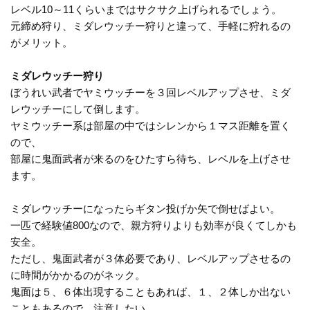
レベル10～11くらいまではサクサク上げられるでしょう。
元締め狩り、ミダレウッチー狩りと違って、手軽に狩れるの
がメリット。
ミダレウッチー狩り
ぼうれい武者でヤミウッチーを３回レベルアップさせ、ミダ
レウッチーにして倒します。
ヤミウッチー系は部屋の中ではシレンから１マス距離を置く
ので、
部屋に鬼面武者が来るのをひたすら待ち、レベルを上げさせ
ます。
ミダレウッチーになったらギタン投げか矢で倒せばよい。
一匹で経験値800なので、親方狩りよりも効率が良くてしかも
安全。
ただし、鬼面武者が３体必要であり、レベルアップさせるの
に時間がかかるのがネック。
鬼面は５、６体出現することもあれば、１、２体しか出ない
こともあるので、注意したい。