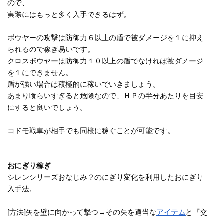
ので、
実際にはもっと多く入手できるはず。
ボウヤーの攻撃は防御力６以上の盾で被ダメージを１に抑え
られるので稼ぎ易いです。
クロスボウヤーは防御力１０以上の盾でなければ被ダメージ
を１にできません。
盾が強い場合は積極的に稼いでいきましょう。
あまり喰らいすぎると危険なので、ＨＰの半分あたりを目安
にすると良いでしょう。
コドモ戦車が相手でも同様に稼ぐことが可能です。
おにぎり稼ぎ
シレンシリーズおなじみ？のにぎり変化を利用したおにぎり
入手法。
[方法]矢を壁に向かって撃つ→その矢を適当な
アイテム
と『交