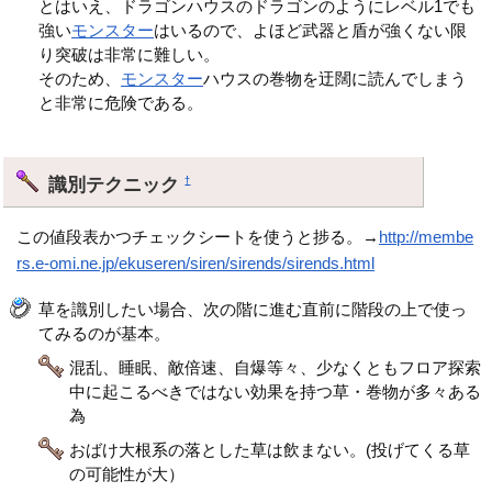
とはいえ、ドラゴンハウスのドラゴンのようにレベル1でも
強い
モンスター
はいるので、よほど武器と盾が強くない限
り突破は非常に難しい。
そのため、
モンスター
ハウスの巻物を迂闊に読んでしまう
と非常に危険である。
識別テクニック
†
この値段表かつチェックシートを使うと捗る。→
http://membe
rs.e-omi.ne.jp/ekuseren/siren/sirends/sirends.html
草を識別したい場合、次の階に進む直前に階段の上で使っ
てみるのが基本。
混乱、睡眠、敵倍速、自爆等々、少なくともフロア探索
中に起こるべきではない効果を持つ草・巻物が多々ある
為
おばけ大根系の落とした草は飲まない。(投げてくる草
の可能性が大）