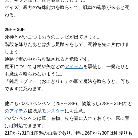
ゲイズ、親方の特殊能力を喰らって、戦車の砲撃が来ると死
ねる。
26F～30F
死神とがいこつまおうのコンビが出てきます。
階段を降りたあとは少し足踏みをして、死神を先に片付けま
しょう。
通路で壁の中から攻撃されると危険です。
魔王については杖や矢などの
アイテム
を駆使し、一発たりと
も魔法を喰らわないように。
「鈍足→ブフー（おにぎり）」の順で魔法を喰らうと、何も
できずに死ねます。
他にもバババペンペン（25F～28F)、物荒らし(28F～31F)など
の
アイテム
破壊系
モンスター
にも注意。
バババペンペンは草、巻物、杖を壺に入れておくか、床に置
けば対処できます。
21Fから31Fは序盤の山場であり、特に26Fから30Fは即降りも