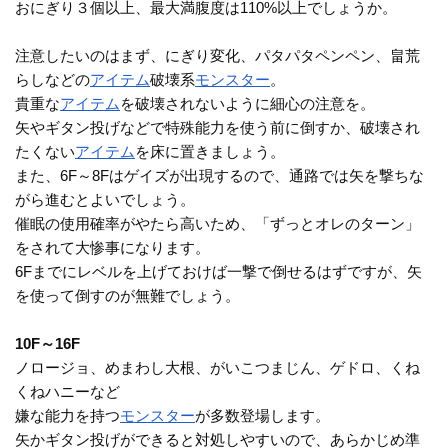
おにぎり３個以上、最大満腹度は110%以上でしょうか。
注意したいのはまず、にぎり変化、パタパタペンペン、畠荒
らしなどの
アイテム
破壊系
モンスター
。
貴重な
アイテム
を破壊されないように細心の注意を。
矢やギタン投げなどで特殊能力を使う前に倒すか、破壊され
たくない
アイテム
を床に置きましょう。
また、6F～8Fはゲイズが出現するので、通路では矢を撃ちな
がら進むとよいでしょう。
催眠の使用確率がやたら高いため、「ずっとオレのターン」
をされて大惨事になります。
6Fまでにレベルを上げておけば一撃で倒せるはずですが、矢
を使って倒すのが無難でしょう。
10F～16F
ノロージョ、めまわし大根、がいこつまじん、ゲドロ、くね
くねハニーなど
嫌な能力を持つ
モンスター
が多数登場します。
矢かギタン投げができると対処しやすいので、あらかじめ準