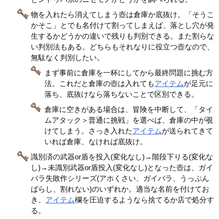
物を入れたら消えてしまう壺は倉庫か底抜け。「そうこ
かそこ」とでも名付けて割ってしまえば、落とし穴が発
生するかどうかの違いで残りも判別できる。また割らな
い判別法もある。どちらもそれなりに役立つ壺なので、
無駄なく判別したい。
まず事前に倉庫を一杯にしてから最終問題に挑む方
法。これだと倉庫の壺は入れても
アイテム
が足元に
落ち、底抜けなら落ちないことで区別できる。
倉庫に空きがある場合は、冒険を中断して、「タイ
ムアタック＞普通に挑戦」を選べば、倉庫の中が覗
けてしまう。さっき入れた
アイテム
が送られてきて
いれば倉庫、なければ底抜け。
識別済の武器or盾を投入(変化なし)→階段下りる(変化な
し)→未識別武器or盾投入(変化なし)となった壺は、ガイ
バラ失敗作シリーズ(アホくさい、ガイバラ、うっぷん
ばらし、割れない)のいずれか。適当な名前を付けてお
き、
アイテム
欄を圧迫するようなら捨てるか店で処分す
る。