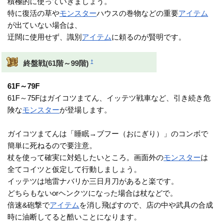
積極的に使っていきましょう。
特に復活の草や
モンスター
ハウスの巻物などの重要
アイテム
が出ていない場合は、
迂闊に使用せず、識別
アイテム
に頼るのが賢明です。
†
終盤戦(61階～99階)
61F～79F
61F～75Fはガイコツまてん、イッテツ戦車など、引き続き危
険な
モンスター
が登場します。
ガイコツまてんは「睡眠→ブフー（おにぎり）」のコンボで
簡単に死ねるので要注意。
杖を使って確実に対処したいところ。画面外の
モンスター
は
全てコイツと仮定して行動しましょう。
イッテツは地雷ナバリか三日月刀があると楽です。
どちらもないorヘンクツになった場合は杖などで。
倍速&砲撃で
アイテム
を消し飛ばすので、店の中や武具の合成
時に油断してると酷いことになります。