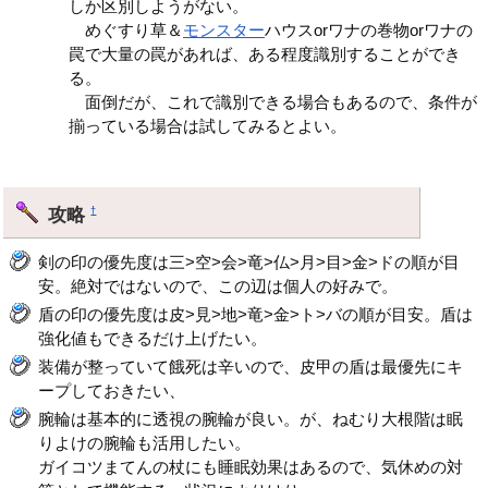
しか区別しようがない。
めぐすり草＆
モンスター
ハウスorワナの巻物orワナの
罠で大量の罠があれば、ある程度識別することができ
る。
面倒だが、これで識別できる場合もあるので、条件が
揃っている場合は試してみるとよい。
攻略
†
剣の印の優先度は三>空>会>竜>仏>月>目>金>ドの順が目
安。絶対ではないので、この辺は個人の好みで。
盾の印の優先度は皮>見>地>竜>金>ト>バの順が目安。盾は
強化値もできるだけ上げたい。
装備が整っていて餓死は辛いので、皮甲の盾は最優先にキ
ープしておきたい、
腕輪は基本的に透視の腕輪が良い。が、ねむり大根階は眠
りよけの腕輪も活用したい。
ガイコツまてんの杖にも睡眠効果はあるので、気休めの対