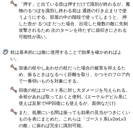
「押す」と出ている壺は押すだけで識別が終わるが、魔
物のるつぼを識別し終わる前は 通路の行き止まりで使
うようにする。部屋の中の階段で使ってしまうと、 押
した壺が るつぼ だった場合、出現した複数の敵に先制
攻撃されるため 次のターンを待たずに袋叩きにされる
可能性が高い。
杖は基本的には敵に使用することで効果を確かめればよ
い。
加速の杖やしあわせの杖だった場合の被害を抑えるた
め、振るときはなるべく距離を取り、かつそのフロア内
で一番弱いものを対象にする。
回復の杖はゴースト系に対し大ダメージを与えられる。
余裕があれば取っておくと便利。(エーテルデビル系に
使えば反射でHP回復にも使えるが、面倒なだけ)
また、低層にいる間は振っても効果の見当がつきにくい
ものを表にまとめた。これらは「ゴースト系Lv2orLv3
の敵」に振れば完全に識別可能。