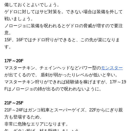
備しておくとよいでしょう。
ゲドロに対してはサビ対策を。できない場合は装備を外して
戦いましょう。
ノロージョに装備を呪われるとゲドロの脅威が増すので要注
意。
15F、16Fではチドロ狩りができると、この先が楽になりま
す。
17F～20F
マスターチキン、チェインヘッドなどパワー型の
モンスター
が出てくるので、 盾剣が弱かったりレベルが低いと辛い。
マスターチキン狩りができれば経験値を稼げますが、17F～19
Fはノロージョの姉が出るので呪われないように。
21F～25F
21F～24Fはガンコ戦車とスーパーゲイズ、22Fからにぎり親
方も登場するため、
非常に危険なエリアになります。
矢、ギタン投げ、杖を駆使しましょう。