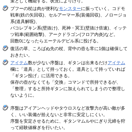
策として機能する。状況によりけり。
ブフーの杖は肉が便利な
モンスター
に振っていく。コドモ
戦車(鉄の矢回収)、セルアーマー系(装備回収)、ノロージョ
系(道具解呪)、
パコレプキン系(壁抜け)、死神・冥王(壁抜け倍速)、イッテ
ツ戦車(範囲砲撃)、アークドラゴン(フロア内炎)など。
回数0になったらエーテルデビル系に投げる。
復活の草、ころばぬ先の杖、背中の壺も常に1個は確保して
おきたい。
アイテム
数が少ない序盤は、ギタンは出来るだけ
アイテム
欄に「道具」として持っておく。道具として持っていれば
「ギタン投げ」に活用できる。
保存の壺がなくても「交換」コマンドで所持できるが、
「整理」すると所持ギタンに加えられてしまうので整理し
ないように。
序盤はアイアンヘッドやタウロスなど攻撃力が高い敵が多
く、いい装備が拾えないと非常に安定しにくい。
序盤を安定させるために、ギタンマムルやにぎり元締を狩
って経験値稼ぎを行いたい。