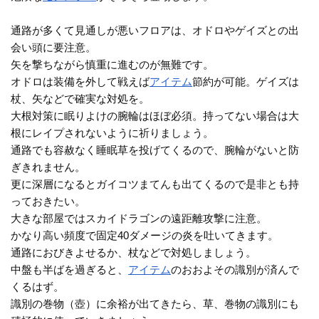
通路が多くて見通しが悪いフロアは、オドロやゲイズとの出
会い頭に要注意。
矢を撃ちながら慎重に進むのが無難です。
オドロは装備を外して戦えば
アイテム
節約が可能。ゲイズは
杖、矢などで確実な対処を。
大根対策に眠りよけの腕輪はほぼ必須。持ってない場合は大
根にレイプされないように祈りましょう。
通路でも容赦なく睡眠草を投げてくるので、腕輪がないと防
ぎきれません。
更に深層になるとガイコツまてんも出てくるので是非とも持
っておきたい。
大きな部屋ではスカイドラゴンの遠距離攻撃に注意。
かなり高い頻度で固定40ダメージの炎を吐いてきます。
通路におびきよせるか、杖などで対処しましょう。
中盤も半ばを過ぎると、
アイテム
のおおよその識別が済んで
くるはず。
識別の巻物（壺）に余裕が出てきたら、草、巻物の識別にも