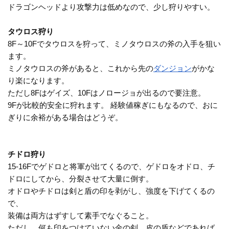
ドラゴンヘッドより攻撃力は低めなので、少し狩りやすい。
タウロス狩り
8F～10Fでタウロスを狩って、ミノタウロスの斧の入手を狙い
ます。
ミノタウロスの斧があると、これから先の
ダンジョン
がかな
り楽になります。
ただし8Fはゲイズ、10Fはノロージョが出るので要注意。
9Fが比較的安全に狩れます。 経験値稼ぎにもなるので、おに
ぎりに余裕がある場合はどうぞ。
チドロ狩り
15-16Fでゲドロと将軍が出てくるので、ゲドロをオドロ、チ
ドロにしてから、分裂させて大量に倒す。
オドロやチドロは剣と盾の印を剥がし、強度を下げてくるの
で、
装備は両方はずすして素手でなぐること。
ただし、何も印をつけていない金の剣、皮の盾などであれば