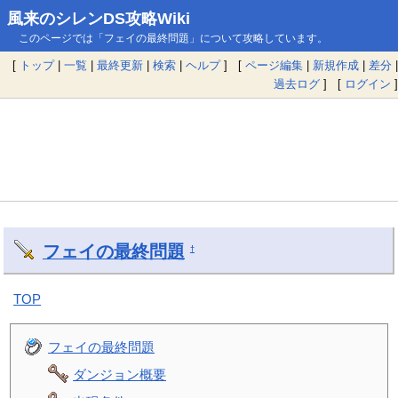
風来のシレンDS攻略Wiki
このページでは「フェイの最終問題」について攻略しています。
[
トップ
|
一覧
|
最終更新
|
検索
|
ヘルプ
] [
ページ編集
|
新規作成
|
差分
|
過去ログ
] [
ログイン
]
フェイの最終問題
†
TOP
フェイの最終問題
ダンジョン概要