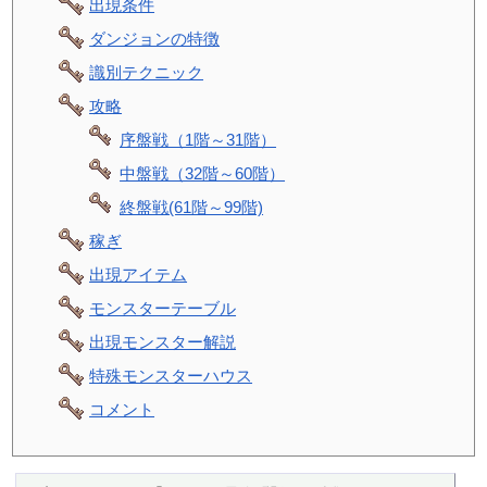
出現条件
ダンジョンの特徴
識別テクニック
攻略
序盤戦（1階～31階）
中盤戦（32階～60階）
終盤戦(61階～99階)
稼ぎ
出現アイテム
モンスターテーブル
出現モンスター解説
特殊モンスターハウス
コメント