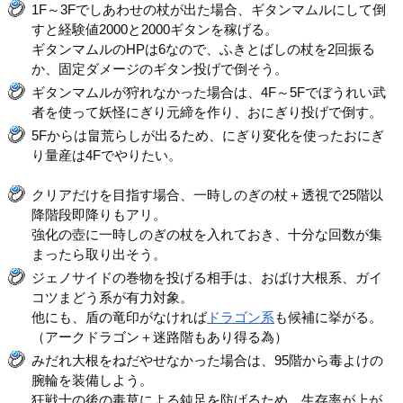
1F～3Fでしあわせの杖が出た場合、ギタンマムルにして倒
すと経験値2000と2000ギタンを稼げる。
ギタンマムルのHPは6なので、ふきとばしの杖を2回振る
か、固定ダメージのギタン投げで倒そう。
ギタンマムルが狩れなかった場合は、4F～5Fでぼうれい武
者を使って妖怪にぎり元締を作り、おにぎり投げで倒す。
5Fからは畠荒らしが出るため、にぎり変化を使ったおにぎ
り量産は4Fでやりたい。
クリアだけを目指す場合、一時しのぎの杖＋透視で25階以
降階段即降りもアリ。
強化の壺に一時しのぎの杖を入れておき、十分な回数が集
まったら取り出そう。
ジェノサイドの巻物を投げる相手は、おばけ大根系、ガイ
コツまどう系が有力対象。
他にも、盾の竜印がなければ
ドラゴン系
も候補に挙がる。
（アークドラゴン＋迷路階もあり得る為）
みだれ大根をねだやせなかった場合は、95階から毒よけの
腕輪を装備しよう。
狂戦士の後の毒草による鈍足を防げるため、生存率が上が