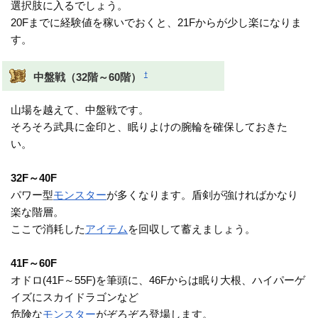
選択肢に入るでしょう。
20Fまでに経験値を稼いでおくと、21Fからが少し楽になりま
す。
†
中盤戦（32階～60階）
山場を越えて、中盤戦です。
そろそろ武具に金印と、眠りよけの腕輪を確保しておきた
い。
32F～40F
パワー型
モンスター
が多くなります。盾剣が強ければかなり
楽な階層。
ここで消耗した
アイテム
を回収して蓄えましょう。
41F～60F
オドロ(41F～55F)を筆頭に、46Fからは眠り大根、ハイパーゲ
イズにスカイドラゴンなど
危険な
モンスター
がぞろぞろ登場します。