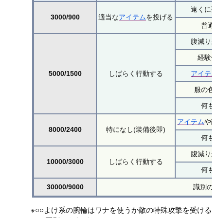
遠くに
3000/900
適当な
アイテム
を投げる
普通
腹減り
経験
5000/1500
しばらく行動する
アイテ
服の色
何も
アイテム
や
8000/2400
特になし(装備後即)
何も
腹減り
10000/3000
しばらく行動する
何も
30000/9000
識別の
※○○よけ系の腕輪はワナを使うか敵の特殊攻撃を受ける