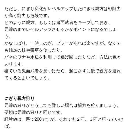
ただし、にぎり変化がレベルアップしたにぎり親方は戦闘力
が高く能力も危険です。
どのように親方、もしくは鬼面武者をキープしておき、
元締めまでレベルアップさせるかがポイントになるでしょ
う。
かなしばり、一時しのぎ、ブフーがあれば楽ですが、なくて
も鈍足の杖や毒草を使ったり、
バネのワナや水辺を利用して逃げ回ったりなど、方法は色々
あります。
寝ている鬼面武者を見つけたら、起こさずに後で親方を連れ
てくるとよいでしょう。
にぎり親方狩り
元締め狩りがどうしても難しい場合は親方を狩りましょう。
要領は元締め狩りと同じです。
経験値は一匹で200ですが、それでも２匹、３匹と狩っていけ
ば、