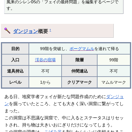
風来のシレンDSの「フェイの最終問題」を編集するページで
す。
ダンジョン
概要
†
目的
99階を突破し、
ボーグマムル
を連れて帰る
入口
渓谷の宿場
階層
99階
道具持込
不可
仲間連込
不可
レベル
1から
クリアマーク
マムルマーク
ある日、地変学者フェイが新たな問題作成のために
ダンジョ
ン
を掘っていたところ、とても大きく深い洞窟に繋がってし
まった。
この洞窟は不思議な洞窟で、中に入るとステータスはリセッ
トされ、持ち物は大きいおにぎりだけになってしまう。
この洞窟の調査は、
こばみ谷
を制したシレンに依頼されるこ