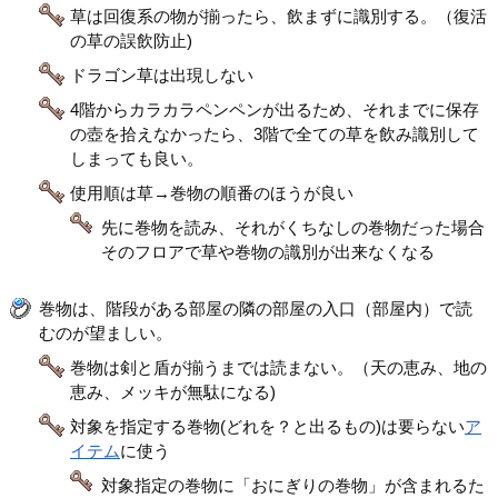
草は回復系の物が揃ったら、飲まずに識別する。（復活
の草の誤飲防止)
ドラゴン草は出現しない
4階からカラカラペンペンが出るため、それまでに保存
の壺を拾えなかったら、3階で全ての草を飲み識別して
しまっても良い。
使用順は草→巻物の順番のほうが良い
先に巻物を読み、それがくちなしの巻物だった場合
そのフロアで草や巻物の識別が出来なくなる
巻物は、階段がある部屋の隣の部屋の入口（部屋内）で読
むのが望ましい。
巻物は剣と盾が揃うまでは読まない。（天の恵み、地の
恵み、メッキが無駄になる)
対象を指定する巻物(どれを？と出るもの)は要らない
ア
イテム
に使う
対象指定の巻物に「おにぎりの巻物」が含まれるた