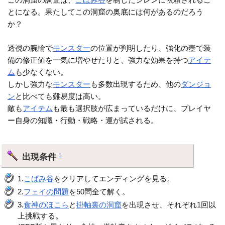
とになる。果たしてこの洞窟の奥底には何があるのだろう
か？
透視の腕輪で
モンスター
の位置が判明したり、強化の壺で装
備の修正値を一気に増やせたりと、強力な効果を持つ
アイテ
ム
も少なくない。
しかし強力な
モンスター
も多数出現するため、他の
ダンジョ
ン
と比べても難易度は高い。
敵も
アイテム
も最も選択肢が広まっているだけに、プレイヤ
ー自身の知識・行動・戦略・運が試される。
出現条件
†
1.
こばみ谷
をクリアしてエンディングを見る。
2.
フェイの問題
を50問全て解く。
3.
食神のほこら
と
掛軸裏の洞窟
を出現させ、それぞれ1回以
上挑戦する。