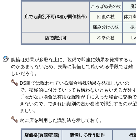
ころばぬ先の杖
魔法
店でも識別不可(3種が同価格帯)
回復の杖
体力満
痛み分けの杖
振っ
店で識別可
不幸の杖
Lv
腕輪は効果が多彩な上に、装備で即座に効果を発揮するも
のがあまりないため、実際に装備して確かめる手段では難
しいだろう。
DS版では呪われている場合特殊効果を発揮しないの
で、積極的に付けていっても構わないともいえるが外す
手段がない場合は有用な腕輪が手に入った場合に交換で
きないので、できれば識別の壺か巻物で識別するのが望
ましい。
次に店を利用した識別法を示しておく。
店価格(買値/売値)
装備して行う動作
行動