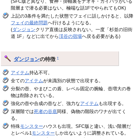
(SFC版と異なり、食神・掛軸裏をナオキ・ガイバラがいる
階層まで潜る必要はない。極端な話1FでやられてもOK)
上記の3条件を満たした状態でフェイに話しかけると、以降
フェイの最終問題
へ行けるようになる。
(
ダンジョン
クリア直後は反映されない。一度「杉並の旧街
道 1F」などに出てから
渓谷の宿場
へ戻る必要がある)
ダンジョン
の特徴
†
アイテム
持込不可。
全ての
アイテム
が未識別の状態で出現する。
分裂の壺、やまびこの盾、レベル固定の腕輪、壺増大の巻
物は削除されている。
強化の壺や合成の壺など、強力な
アイテム
も出現する。
深層階では
死者の谷底
同様、偽物の階段のワナが出てく
る。
特殊
モンスター
ハウスも出現。SFC版と違い、浅い階層だ
とレベル1
モンスター
しか出ないように調整されている。