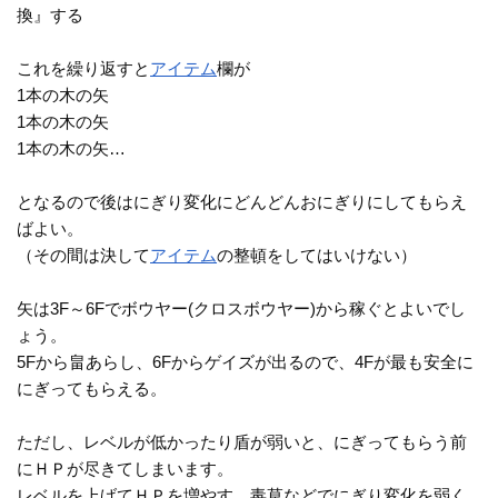
換』する
これを繰り返すと
アイテム
欄が
1本の木の矢
1本の木の矢
1本の木の矢…
となるので後はにぎり変化にどんどんおにぎりにしてもらえ
ばよい。
（その間は決して
アイテム
の整頓をしてはいけない）
矢は3F～6Fでボウヤー(クロスボウヤー)から稼ぐとよいでし
ょう。
5Fから畠あらし、6Fからゲイズが出るので、4Fが最も安全に
にぎってもらえる。
ただし、レベルが低かったり盾が弱いと、にぎってもらう前
にＨＰが尽きてしまいます。
レベルを上げてＨＰを増やす、毒草などでにぎり変化を弱く