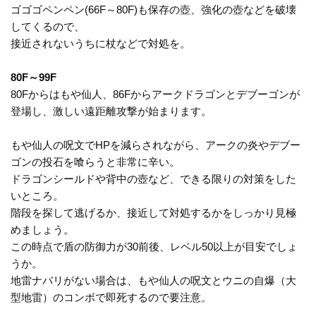
ゴゴゴペンペン(66F～80F)も保存の壺、強化の壺などを破壊
してくるので、
接近されないうちに杖などで対処を。
80F～99F
80Fからはもや仙人、86Fからアークドラゴンとデブーゴンが
登場し、激しい遠距離攻撃が始まります。
もや仙人の呪文でHPを減らされながら、アークの炎やデブー
ゴンの投石を喰らうと非常に辛い。
ドラゴンシールドや背中の壺など、できる限りの対策をした
いところ。
階段を探して逃げるか、接近して対処するかをしっかり見極
めましょう。
この時点で盾の防御力が30前後、レベル50以上が目安でしょ
うか。
地雷ナバリがない場合は、もや仙人の呪文とウニの自爆（大
型地雷）のコンボで即死するので要注意。