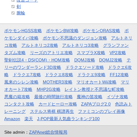
剣
腕輪
ポケモンHGSS攻略
ポケモンBW攻略
ポケモンORAS攻略
ポ
ケモンダイパ攻略
ポケモン不思議のダンジョン攻略
アルトネリ
コ攻略
アルトネリコ2攻略
アルトネリコ3攻略
グランファン
タズム攻略
リーズのアトリエ攻略
スマブラX攻略
VP2攻略
聖剣伝説4・DS(COM)・HOM攻略
DQMJ攻略
DQMJ2攻略
テ
リーのワンダーランド3D攻略
ドラクエソード攻略
ドラクエ6攻
略
ドラクエ7攻略
ドラクエ8攻略
ドラクエ9攻略
FF12攻略
風来のシレン攻略
MOTHER3攻略
マリオカートWii攻略
マリ
オカート7攻略
MHP2G攻略
レイトン教授と不思議な町攻略
悪魔の箱攻略
最後の時間旅行攻略
魔神の笛攻略
イヅナ攻略
コンタクト攻略
カードヒーロー攻略
ZAPAブログ2.0
色読みト
レーニング
ステルス将棋 棋譜再生
ファミコンのプレイ画像
Amazon
楽天
J-POP最新人気曲ランキング100
Site admin：
ZAPAnet総合情報局