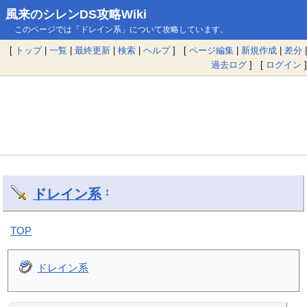
風来のシレンDS攻略Wiki
このページでは「ドレイン系」について攻略しています。
[
トップ
|
一覧
|
最終更新
|
検索
|
ヘルプ
] [
ページ編集
|
新規作成
|
差分
|
過去ログ
] [
ログイン
]
ドレイン系
†
TOP
ドレイン系