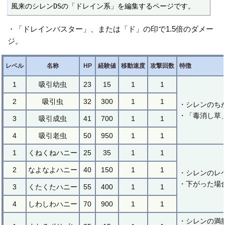
風来のシレンDSの「ドレイン系」を編集するページです。
・「ドレインバスター」、または「ド」の印で1.5倍のダメー
ジ。
レベル
名称
HP
経験値
移動速度
攻撃回数
特徴
1
吸引幼虫
23
15
1
1
2
吸引虫
32
300
1
1
・シレンのち
・「毒消し草
3
吸引成虫
41
700
1
1
4
吸引老虫
50
950
1
1
1
くねくねハニー
25
35
1
1
2
なよなよハニー
40
150
1
1
・シレンのレ
・下がった場
3
くたくたハニー
55
400
1
1
4
しわしわハニー
70
900
1
1
・シレンの満腹