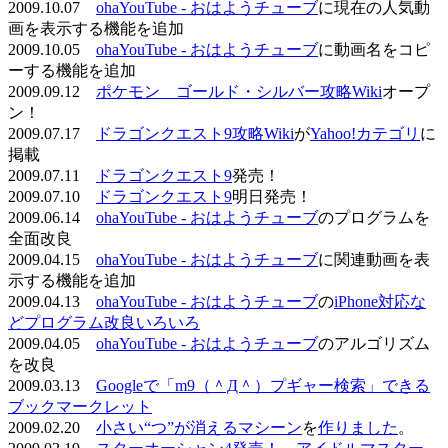
2009.10.07
ohaYouTube - おはようチューブ
に現在の人気動
画を表示する機能を追加
2009.10.05
ohaYouTube - おはようチューブ
に動画名をコピ
ーする機能を追加
2009.09.12
ポケモン ゴールド・シルバー攻略Wiki
オープ
ン！
2009.07.17
ドラゴンクエスト9攻略Wiki
が
Yahoo!カテゴリ
に
掲載
2009.07.11
ドラゴンクエスト9
発売！
2009.07.10
ドラゴンクエスト9
明日発売！
2009.06.14
ohaYouTube - おはようチューブ
のプログラムを
全面改良
2009.04.15
ohaYouTube - おはようチューブ
に関連動画を表
示する機能を追加
2009.04.13
ohaYouTube - おはようチューブ
の
iPhone対応な
どプログラム改良いろいろ
2009.04.05
ohaYouTube - おはようチューブ
のアルゴリズム
を改良
2009.03.13
Googleで「m9（＾Д＾）プギャー検索」できる
ブックマークレット
2009.02.20
小さい“つ”が消えるマシーン
を
作りました
。