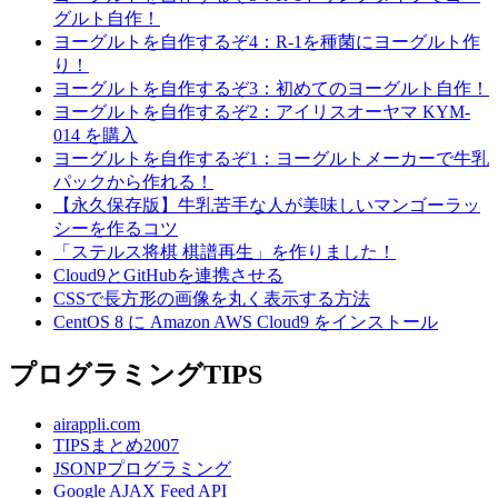
グルト自作！
ヨーグルトを自作するぞ4：R-1を種菌にヨーグルト作
り！
ヨーグルトを自作するぞ3：初めてのヨーグルト自作！
ヨーグルトを自作するぞ2：アイリスオーヤマ KYM-
014 を購入
ヨーグルトを自作するぞ1：ヨーグルトメーカーで牛乳
パックから作れる！
【永久保存版】牛乳苦手な人が美味しいマンゴーラッ
シーを作るコツ
「ステルス将棋 棋譜再生」を作りました！
Cloud9とGitHubを連携させる
CSSで長方形の画像を丸く表示する方法
CentOS 8 に Amazon AWS Cloud9 をインストール
プログラミングTIPS
airappli.com
TIPSまとめ2007
JSONPプログラミング
Google AJAX Feed API