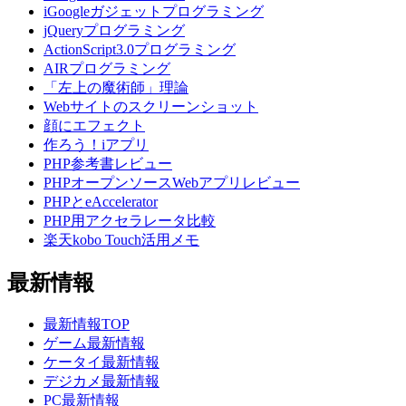
iGoogleガジェットプログラミング
jQueryプログラミング
ActionScript3.0プログラミング
AIRプログラミング
「左上の魔術師」理論
Webサイトのスクリーンショット
顔にエフェクト
作ろう！iアプリ
PHP参考書レビュー
PHPオープンソースWebアプリレビュー
PHPとeAccelerator
PHP用アクセラレータ比較
楽天kobo Touch活用メモ
最新情報
最新情報TOP
ゲーム最新情報
ケータイ最新情報
デジカメ最新情報
PC最新情報