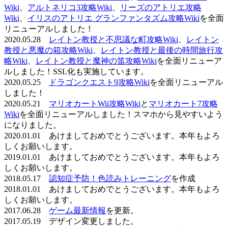
Wiki
、
アルトネリコ3攻略Wiki
、
リーズのアトリエ攻略
Wiki
、
イリスのアトリエ グランファンタズム攻略Wiki
を全面
リニューアルしました！
2020.05.28
レイトン教授と不思議な町攻略Wiki
、
レイトン
教授と悪魔の箱攻略Wiki
、
レイトン教授と最後の時間旅行攻
略Wiki
、
レイトン教授と魔神の笛攻略Wiki
を全面リニューア
ルしました！SSL化も実施しています。
2020.05.25
ドラゴンクエスト9攻略Wiki
を全面リニューアル
しました！
2020.05.21
マリオカートWii攻略Wiki
と
マリオカート7攻略
Wiki
を全面リニューアルしました！スマホから見やすいよう
になりました。
2020.01.01 あけましておめでとうございます。本年もよろ
しくお願いします。
2019.01.01 あけましておめでとうございます。本年もよろ
しくお願いします。
2018.05.17
認知症予防！色読みトレーニング
を作成
2018.01.01 あけましておめでとうございます。本年もよろ
しくお願いします。
2017.06.28
ゲーム最新情報
を更新。
2017.05.19 デザイン変更しました。