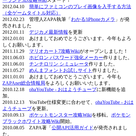
ーランド3D攻略Wiki
スタート！
2012.04.10
簡単にファミコンのプレイ画像を入手する方法
（全ゲームタイトル対応）
2012.02.23 管理人ZAPA執筆「
わかる!iPhoneカメラ
」が発
売されました
2012.01.11
デジカメ最新情報
を更新
2012.01.01 あけましておめでとうございます。今年もよろ
しくお願いします。
2011.11.29
マリオカート7攻略Wiki
がオープンしました！
2011.06.03
ホビロン パスワード強化メーカー
作りました。
2011.06.01
チンチロリン シミュレータ
作りました。
2011.05.27
めんまフォントお試しサイト
作りました。
2011.01.01 あけましておめでとうございます。今年も
ZAPAnet総合情報局
をよろしくお願いいたします。
2010.12.18
ohaYouTube - おはようチューブ
に新機能を追
加。
2010.12.13 YouTube仕様変更に合わせて、
ohaYouTube - おは
ようチューブ
を更新。
2010.09.13
ポケットモンスター攻略Wiki
を移転。
ポケモン
ブラックホワイト攻略Wiki
開始。
2010.08.05 ZAPA著「
公開API活用ガイド
が発売されまし
た。