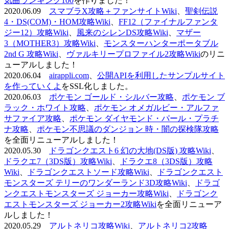
気曲ランキング100
を作りました！
2020.06.09
スマブラX攻略＋ファンサイトWiki
、
聖剣伝説
4・DS(COM)・HOM攻略Wiki
、
FF12（ファイナルファンタ
ジー12）攻略Wiki
、
風来のシレンDS攻略Wiki
、
マザー
3（MOTHER3）攻略Wiki
、
モンスターハンターポータブル
2nd G 攻略Wiki
、
ヴァルキリープロファイル2攻略Wiki
のリニ
ューアルしました！
2020.06.04
airappli.com
、
公開APIを利用したサンプルサイト
を作っていくよ
をSSL化しました。
2020.06.03
ポケモン ゴールド・シルバー攻略
、
ポケモン ブ
ラック・ホワイト攻略
、
ポケモン オメガルビー・アルファ
サファイア攻略
、
ポケモン ダイヤモンド・パール・プラチ
ナ攻略
、
ポケモン不思議のダンジョン 時・闇の探検隊攻略
を全面リニューアルしました！
2020.05.30
ドラゴンクエスト6 幻の大地(DS版) 攻略Wiki
、
ドラクエ7（3DS版）攻略Wiki
、
ドラクエ8（3DS版）攻略
Wiki
、
ドラゴンクエストソード攻略Wiki
、
ドラゴンクエスト
モンスターズ テリーのワンダーランド3D攻略Wiki
、
ドラゴ
ンクエストモンスターズ ジョーカー攻略Wiki
、
ドラゴンク
エストモンスターズ ジョーカー2攻略Wiki
を全面リニューア
ルしました！
2020.05.29
アルトネリコ攻略Wiki
、
アルトネリコ2攻略