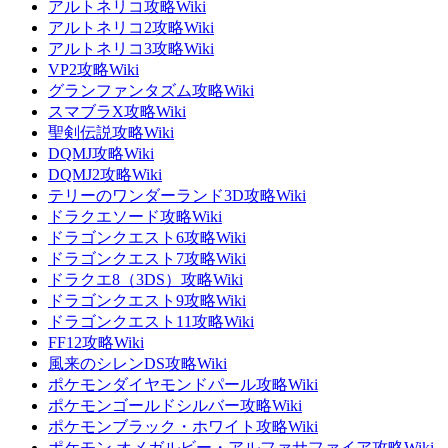
アルトネリコ攻略Wiki
アルトネリコ2攻略Wiki
アルトネリコ3攻略Wiki
VP2攻略Wiki
グランファンタズム攻略Wiki
スマブラX攻略Wiki
聖剣伝説攻略Wiki
DQMJ攻略Wiki
DQMJ2攻略Wiki
テリーのワンダーランド3D攻略Wiki
ドラクエソード攻略Wiki
ドラゴンクエスト6攻略Wiki
ドラゴンクエスト7攻略Wiki
ドラクエ8（3DS）攻略Wiki
ドラゴンクエスト9攻略Wiki
ドラゴンクエスト11攻略Wiki
FF12攻略Wiki
風来のシレンDS攻略Wiki
ポケモンダイヤモンドパール攻略Wiki
ポケモンゴールドシルバー攻略Wiki
ポケモンブラック・ホワイト攻略Wiki
ポケモン オメガルビー・アルファサファイア攻略Wiki