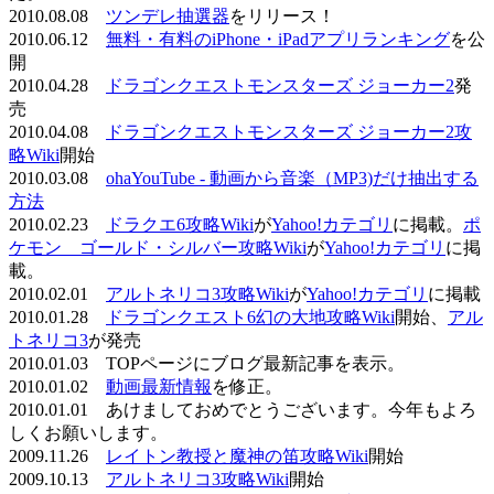
2010.08.08
ツンデレ抽選器
をリリース！
2010.06.12
無料・有料のiPhone・iPadアプリランキング
を公
開
2010.04.28
ドラゴンクエストモンスターズ ジョーカー2
発
売
2010.04.08
ドラゴンクエストモンスターズ ジョーカー2攻
略Wiki
開始
2010.03.08
ohaYouTube - 動画から音楽（MP3)だけ抽出する
方法
2010.02.23
ドラクエ6攻略Wiki
が
Yahoo!カテゴリ
に掲載。
ポ
ケモン ゴールド・シルバー攻略Wiki
が
Yahoo!カテゴリ
に掲
載。
2010.02.01
アルトネリコ3攻略Wiki
が
Yahoo!カテゴリ
に掲載
2010.01.28
ドラゴンクエスト6幻の大地攻略Wiki
開始、
アル
トネリコ3
が発売
2010.01.03 TOPページにブログ最新記事を表示。
2010.01.02
動画最新情報
を修正。
2010.01.01 あけましておめでとうございます。今年もよろ
しくお願いします。
2009.11.26
レイトン教授と魔神の笛攻略Wiki
開始
2009.10.13
アルトネリコ3攻略Wiki
開始