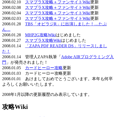
2008.02.10
スマブラX攻略＋ファンサイトWiki
更新
2008.02.08
スマブラX攻略＋ファンサイトWiki
更新
2008.02.04
スマブラX攻略＋ファンサイトWiki
更新
2008.02.03
スマブラX攻略＋ファンサイトWiki
更新
2008.01.28
TBS「オビラジR」に出演しました！…たぶ
ん…
2008.01.28
MHP2G攻略Wiki
はじめました
2008.01.27
スマブラX攻略Wiki
はじめました
2008.01.14
「ZAPA PDF READER DS」リリースしまし
た！
2008.01.14 管理人ZAPA執筆「
Adobe AIRプログラミング入
門
」が発売されました！
2008.01.05
カードヒーロー攻略
更新
2008.01.03 カードヒーロー攻略更新
2008.01.01 あけましておめでとうございます。本年も何卒
よろしくお願いいたします。
2008年1月以降の更新履歴のみ表示しています。
攻略Wiki