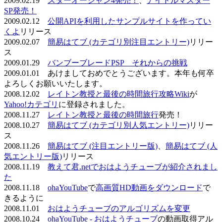
2009.02.19
スターオーシャン4発売！
、
アイドルマスター
SP発売！
2009.02.12
公開APIを利用したサンプルサイトを作ってい
くよ
リリース
2009.02.07
簡易はてブ (カテゴリ別注目エントリー)
リリー
ス
2009.01.29
バンブーブレードPSP それからの挑戦
2009.01.01 あけましておめでとうございます。本年も何卒
よろしくお願いいたします。
2008.12.02
レイトン教授と最後の時間旅行攻略Wiki
が
Yahoo!カテゴリ
に登録されました。
2008.11.27
レイトン教授と最後の時間旅行
発売！
2008.10.27
簡易はてブ (カテゴリ別人気エントリー)
リリー
ス
2008.11.26
簡易はてブ (注目エントリー版)
、
簡易はてブ (人
気エントリー版)
リリース
2008.11.19
教えて君.netでおはようチューブが紹介されまし
た
2008.11.18
ohaYouTube
で
高画質HD動画をダウンロード
で
きるように
2008.11.01
おはようチューブのアルゴリズムを変更
2008.10.24
ohaYouTube - おはようチューブ
の動画取得アル