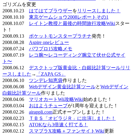
ゴリズムを変更
2008.10.23
はてはてブラウザー
を
リリースしました！
2008.10.10
東京ゲームショウ2008レポートその1
2008.10.07
レイトン教授と最後の時間旅行攻略Wiki
スター
ト！
2008.09.13
ポケットモンスタープラチナ
発売！
2008.08.28
Aspire oneレビュー
2008.07.24
パワプロ15攻略メモ
2008.07.19
レコ腕〜レコーディング腕立て伏せ公式サイ
ト〜
2008.06.12
デスクトップ版黄金比・白銀比計算ツールリリ
ースしました
→
「ZAPA GS」
2008.06.10
ツンデレ知恵袋
作りました
2008.06.08
Webデザイン黄金比計算ツール
と
Webデザイン
白銀比計算ツール
作りました
2008.04.06
マリオカートWii攻略Wiki
始めました！
2008.03.04
おはようチューブ
が1周年を迎えました！
2008.02.26
airappli.com
正式オープンしました！
2008.02.23
ＴＢＳ「オビラジＲ」に出演しました！
2008.02.15
ATOKなら3倍速く打てる！
2008.02.12
スマブラX攻略＋ファンサイトWiki
更新