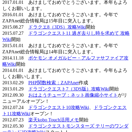
2017.01.01 あけましておめでとうございます。本年もよろ
しくお願いします。
2016.01.01 あけましておめでとうございます。今年で
ZAPAnet総合情報局は15年目に突入します。
2015.08.27
ドラクエ8（3DS）攻略Wiki
開始
2015.07.27
ドラゴンクエスト11 過ぎ去りし時を求めて 攻略
Wiki
開始
2015.01.01 あけましておめでとうございます。今年で
ZAPAnet総合情報局は14年目に突入します。
2014.11.18
ポケモン オメガルビー・アルファサファイア攻
略Wiki
開始
2014.01.01 あけましておめでとうございます。今年もよろ
しくお願いします。
2013.02.29
PHP関数検索：ZAPAnet
作成
2013.01.29
ドラゴンクエスト7（3DS版）攻略Wiki
開始
2012.09.30
おはようチューブ：ネット画像縮小サイト
がリ
ニューアルオープン！
2012.07.24
ドラゴンクエスト10攻略Wiki
、
ドラゴンクエス
ト11攻略Wiki
オープン！
2012.07.23
楽天kobo Touch活用メモ
開始
2012.05.30
ドラゴンクエストモンスターズ テリーのワンダ