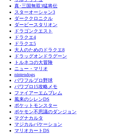
真･三国無双3猛将伝
スターオーシャン3
ダーククロニクル
ダービースタリオン
ドラゴンクエスト
ドラクエ4
ドラクエ5
大人のためのドラクエ8
ドラッグオンドラグーン
トルネコの大冒険
ニュー・マリオ
nintendogs
パワフルプロ野球
パワプロ15攻略メモ
ファイアーエムブレム
風来のシレンDS
ポケットモンスター
ポケモン不思議のダンジョン
マグナカルタ
マジカルバケーション
マリオカートDS