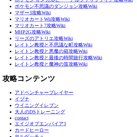
ポケモン不思議のダンジョン攻略Wiki
マザー3攻略Wiki
マリオカートWii攻略Wiki
マリオカート7攻略Wiki
MHP2G攻略Wiki
リーズのアトリエ攻略Wiki
レイトン教授と不思議な町攻略Wiki
レイトン教授と悪魔の箱攻略Wiki
レイトン教授と最後の時間旅行攻略Wiki
レイトン教授と魔神の笛攻略Wiki
攻略コンテンツ
アドベンチャープレイヤー
イヅナ
ウイニングイレブン
大人のDSトレーニング
contact
エイジオブエンパイア3
カードヒーロー
サルゲッチュ