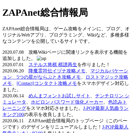
ZAPAnet総合情報局
ZAPAnet総合情報局は、ゲーム攻略をメインに、ブログ、オ
リジナルWebアプリ、プログラミング、Wikiなど、多種多様
なコンテンツを公開しているサイトです。
2020.07.08 攻略Wikiページに関連リンクを表示する機能を
追加しました。
2020.07.01
ステルス将棋 棋譜再生
を作りました！
2020.06.20
降魔霊符伝イヅナ攻略メモ
、
マジカルバケーシ
ョン 5つの星がならぶとき攻略メモ
、
ロストマジック攻略
メモ
、
[Contact]コンタクト攻略メモ
をスマホデザイン対応し
ました。
2020.06.14
めんまフォントお試しサイト
、
チンチロリン シ
ミュレータ
、
ホビロン パスワード強化メーカー
、
色読みト
レーニング
をスマホ対応させました。
J-POP最新人気曲ラン
キング100
の表示を改良しました。
2020.06.11 ZAPAnet総合情報局のトップページ（このペー
ジです）のデザインをリニューアルしました！
J-POP最新人