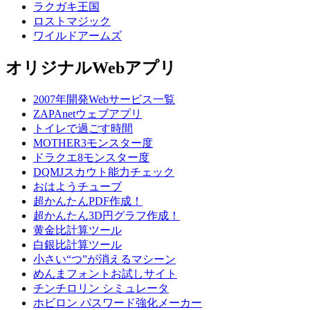
ラクガキ王国
ロストマジック
ワイルドアームズ
オリジナルWebアプリ
2007年開発Webサービス一覧
ZAPAnetウェブアプリ
トイレで過ごす時間
MOTHER3モンスター度
ドラクエ8モンスター度
DQMJスカウト能力チェック
おはようチューブ
超かんたんPDF作成！
超かんたん3D円グラフ作成！
黄金比計算ツール
白銀比計算ツール
小さい“つ”が消えるマシーン
めんまフォントお試しサイト
チンチロリン シミュレータ
ホビロン パスワード強化メーカー