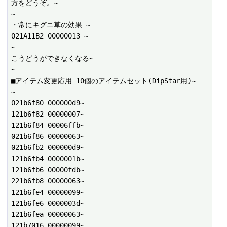
方をどうぞ。~

~

・常にキグニ草の効果 ~

021A11B2 00000013 ~

~

こうどうができなくなる~

~

■アイテム変更応用 10個のアイテムセット(DipStar用)~

~

021b6f80 000000d9~

121b6f82 00000007~

121b6f84 00006ffb~

021b6f86 00000063~

021b6fb2 000000d9~

121b6fb4 0000001b~

121b6fb6 00000fdb~

221b6fb8 00000063~

121b6fe4 00000099~

121b6fe6 0000003d~

121b6fea 00000063~

121b7016 00000099~
