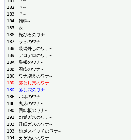
181　？~

182　？~

183　？~

184　砲弾~

185　炎~

186　転び石のワナ~

187　サビのワナ~

188　装備外しのワナ~

189　デロデロのワナ~

18A　警報のワナ~

18B　召喚のワナ~

18D　落とし穴のワナ~
18D　落し穴のワナ~
18E　バネのワナ~

18F　丸太のワナ~

190　回転板のワナ~

191　幻覚ガスのワナ~

192　睡眠ガスのワナ~

193　鈍足スイッチのワナ~

194　カゲぬいのワナ~
