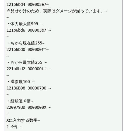
121b6bd4 000003e7~

※見せかけのため、実際はダメージが減っています。~

~

・体力最大値999 ~

121b6bd6 000003e7 ~

~

・ちから現在値255~

221b6bd0 000000ff~

~

・ちから最大値255 ~

221b6bd2 000000ff ~

~

・満腹度100 ~

121B6BD8 000007D0 ~

~

・経験値Ｘ倍~

220979BD 0000000X ~

~

Xに入力する数字~

1=4倍 ~
