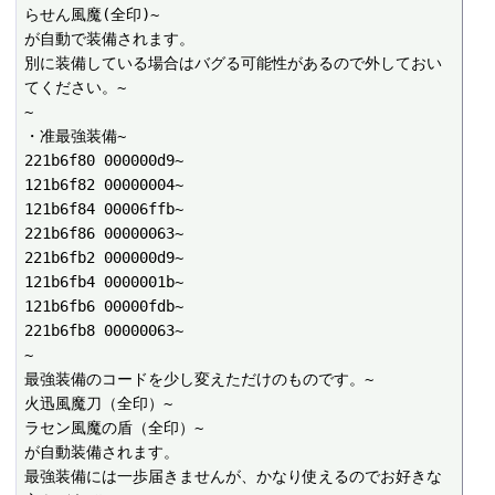
らせん風魔(全印)~

が自動で装備されます。

別に装備している場合はバグる可能性があるので外しておい
てください。~

~

・准最強装備~

221b6f80 000000d9~

121b6f82 00000004~

121b6f84 00006ffb~

221b6f86 00000063~

221b6fb2 000000d9~

121b6fb4 0000001b~

121b6fb6 00000fdb~

221b6fb8 00000063~

~

最強装備のコードを少し変えただけのものです。~

火迅風魔刀（全印）~

ラセン風魔の盾（全印）~

が自動装備されます。

最強装備には一歩届きませんが、かなり使えるのでお好きな