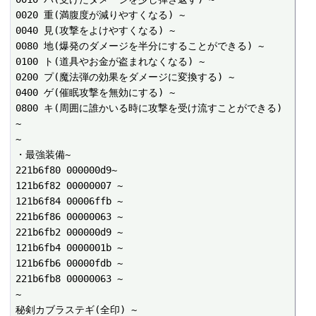
0020 重(満腹度が減りやすくなる) ~

0040 見(攻撃をよけやすくなる) ~

0080 地(爆発のダメージを半分にすることができる) ~

0100 ト(道具やお金が盗まれなくなる) ~

0200 プ(魔法弾の効果をダメージに変換する) ~

0400 ゲ(催眠攻撃を無効にする) ~

0800 キ(周囲に誰かいる時に攻撃を受け流すことができる) 
~

~

・最強装備~

221b6f80 000000d9~

121b6f82 00000007 ~

121b6f84 00006ffb ~

221b6f86 00000063 ~

221b6fb2 000000d9 ~

121b6fb4 0000001b ~

121b6fb6 00000fdb ~

221b6fb8 00000063 ~

~

秘剣カブラステギ(全印) ~
