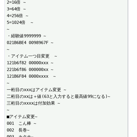
2=16倍 ~

3=64倍 ~

4=256倍 ~

5=1024倍  ~

~

・経験値9999999 ~

021B6BE4 0098967F ~

~

・アイテム一つ目変更  ~

121b6f82 00000xxx ~

221b6f86 000000xx ~

121B6F84 0000xxxx  ~

~

一桁目のxxxはアイテム変更 ~

二桁目のxxは＋値(63と入力すると最高値99になる)~

三桁目のxxxxは付加効果 ~

~

■アイテム変更~

001　こん棒 ~

002　長巻~

003　カタナ~
