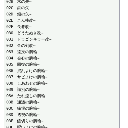
02B　木の矢~

02C　鉄の矢~

02D　銀の矢~

02E　こん棒改~

02F　長巻改~

030　どうたぬき改~

031　ドラゴンキラー改~

032　金の剣改~

033　遠投の腕輪~

034　会心の腕輪~

035　回復の腕輪~

036　混乱よけの腕輪~

037　サビよけの腕輪~

038　しあわせの腕輪~

039　識別の腕輪~

03A　たれ流しの腕輪~

03B　通過の腕輪~

03C　痛恨の腕輪~

03D　透視の腕輪~

03E　値切りの腕輪~

03F　呪いよけの腕輪~
