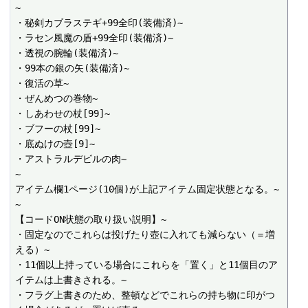
~

・秘剣カブラステギ+99全印(装備済)~

・ラセン風魔の盾+99全印(装備済)~

・透視の腕輪(装備済)~

・99本の銀の矢(装備済)~

・復活の草~

・ぜんめつの巻物~

・しあわせの杖[99]~

・ブフーの杖[99]~

・底ぬけの壺[9]~

・アストラルデビルの肉~

~

アイテム欄1ページ(10個)が上記アイテム固定状態となる。~

~

【コードON状態の取り扱い説明】~

・固定なのでこれらは投げたり壺に入れても減らない（＝増
える）~

・11個以上持っている場合にこれらを「置く」と11個目のア
イテムは上書きされる。~

・フラグ上書きのため、整頓などでこれらの持ち物に印がつ