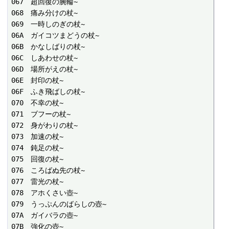
067　超回復の腕輪~

068　痛み分けの杖~

069　一時しのぎの杖~

06A　ガイコツまどうの杖~

06B　かなしばりの杖~

06C　しあわせの杖~

06D　場所がえの杖~

06E　封印の杖~

06F　ふき飛ばしの杖~

070　不幸の杖~

071　ブフーの杖~

072　身がわりの杖~

073　加速の杖~

074　鈍足の杖~

075　回復の杖~

076　ころばぬ先の杖~

077　雷光の杖~

078　アホくさい壺~

079　うっぷんのばらしの壺~

07A　ガイバラの壺~

07B　強化の壺~
