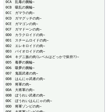
0CA　乱毒の腕輪~

0CB　吸乱の腕輪~

0CC　ガマラの肉~

0CD　ガマグッチの肉~

0CE　ガマゴンの肉~

0CF　ガマドーンの肉~

0D0　カラクロイドの肉~

0D1　スチームロイドの肉~

0D2　エレキロイドの肉~

0D3　バイオロイドの肉~

0D4　キグニ族の肉(レベルはどっかで保持?)~

0D5　毒夢の腕輪~

0D6　吸夢の腕輪~

0D7　鬼面武者の肉~

0D8　はんにゃ武者の肉~

0D9　将軍の肉~

0DA　大将軍の肉~

0DB　ぼうれい武者の肉~

0DC　ぼうれいはんにゃの肉~

0DD　将軍ゾンビの肉~

0DE　大将軍ゾンビの肉~
