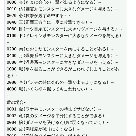
0008 会(たまに会心の一撃が出るようになる) ~

0010 仏(幽霊系モンスターに大きなダメージを与える) ~

0020 必(攻撃が必ず命中する) ~

0040 三(正面三方向に一度に攻撃できる) ~

0080 目(一ツ目系モンスターに大きなダメージを与える) ~

0100 ド(ドレイン系モンスターに大きなダメージを与える) 
~

0200 肉(たおしたモンスターを肉にすることがある) ~

0400 月(爆発系モンスターに大きなダメージを与える) ~

0800 空(浮遊系モンスターに大きなダメージを与える) ~

1000 堀(壁を掘ることができるがこわれてしまうことがあ
る) ~

2000 キ(ピンチの時に会心の一撃が出るようになる) ~

4000 堀(いくら壁を掘ってもこわれない) ~

~

盾の場合~

0001 金(ワナやモンスターの特技でサビない) ~

0002 竜(炎のダメージを半分にすることができる) ~

0004 捨(ダメージを受けるたびに弱くなっていく) ~

0008 皮(満腹度が減りにくくなる) ~

0010 バ(受けたダメージを少し弾き返す) ~
