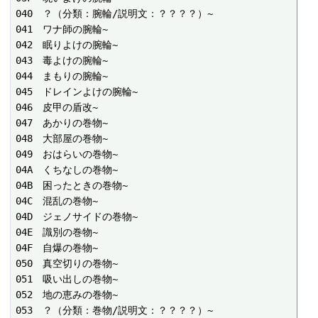
040　？（分類：腕輪/説明文：？？？？）~

041　ワナ師の腕輪~

042　眠りよけの腕輪~

043　毒よけの腕輪~

044　まもりの腕輪~

045　ドレインよけの腕輪~

046　皮甲の盾改~

047　あかりの巻物~

048　大部屋の巻物~

049　おはらいの巻物~

04A　くちなしの巻物~

04B　困ったときの巻物~

04C　混乱の巻物~

04D　ジェノサイドの巻物~

04E　識別の巻物~

04F　自爆の巻物~

050　真空切りの巻物~

051　吸い出しの巻物~

052　地の恵みの巻物~

053　？（分類：巻物/説明文：？？？？）~
