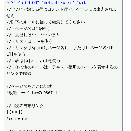
9:31:45+09:00","default:wiki","wiki")
// "//"で始まる行はコメント行で、ページには出力されま
せん

//以下のルールに従って編集してください

//・ページ名は*を使う

//・見出しは**、***を使う

//・リストは-、+を使う

//・リンクは&pgid(,ページ名);、または[[ページ名:UR
L]]を使う

//・表は|a|b|、,a,bを使う

//・その他のルールは、テキスト整形のルールを表示するの
リンクで確認

//ページ名をここに記述

*改造コード [#w7e0867f]

//目次の自動リンク

[[TOP]]

#contents
