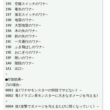
195　空腹スイッチのワナ~

196　毒矢のワナ~

197　落石スイッチのワナ~

198　地雷のワナ~

199　大型地雷のワナ~

19A　木の矢のワナ~

19B　鉄の矢のワナ~

19C　一方通行のワナ~

19D　ふき飛ばしのワナ~

19E　おにぎりのワナ~

19F　呪いのワナ~

1A0　階段のワナ~

1A1　出口~

~

■付加効果~

刀の場合~

0001 金(ワナやモンスターの特技でサビない) ~

0002 竜(ドラゴン系モンスターに大きなダメージを与える) 
~

0004 捨(攻撃でダメージを与えるたびに弱くなっていく) ~
