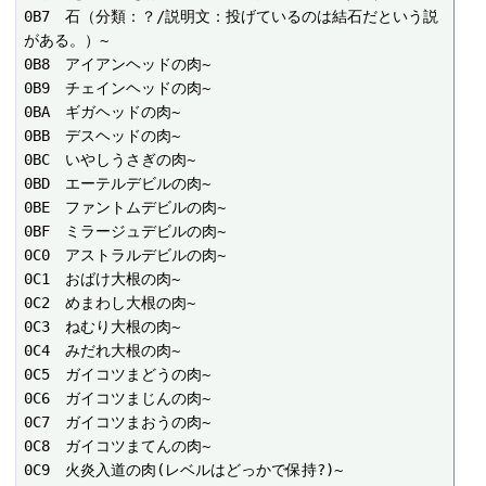
0B7　石（分類：？/説明文：投げているのは結石だという説
がある。）~

0B8　アイアンヘッドの肉~

0B9　チェインヘッドの肉~

0BA　ギガヘッドの肉~

0BB　デスヘッドの肉~

0BC　いやしうさぎの肉~

0BD　エーテルデビルの肉~

0BE　ファントムデビルの肉~

0BF　ミラージュデビルの肉~

0C0　アストラルデビルの肉~

0C1　おばけ大根の肉~

0C2　めまわし大根の肉~

0C3　ねむり大根の肉~

0C4　みだれ大根の肉~

0C5　ガイコツまどうの肉~

0C6　ガイコツまじんの肉~

0C7　ガイコツまおうの肉~

0C8　ガイコツまてんの肉~

0C9　火炎入道の肉(レベルはどっかで保持?)~
