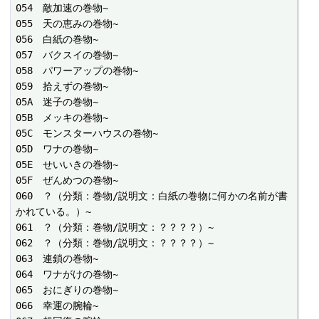
054　敵加速の巻物~

055　天の恵みの巻物~

056　白紙の巻物~

057　バクスイの巻物~

058　パワーアップの巻物~

059　拾えずの巻物~

05A　迷子の巻物~

05B　メッキの巻物~

05C　モンスターハウスの巻物~

05D　ワナの巻物~

05E　せいいきの巻物~

05F　ぜんめつの巻物~

060　？（分類：巻物/説明文：白紙の巻物に何かの名前が書
かれている。）~

061　？（分類：巻物/説明文：？？？？）~

062　？（分類：巻物/説明文：？？？？）~

063　連鎖の巻物~

064　ワナがけの巻物~

065　おにぎりの巻物~

066　幸運の腕輪~
