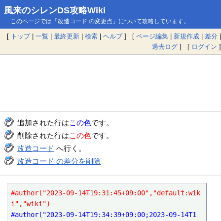
風来のシレンDS攻略Wiki
このページでは「改造コード の変更点」について攻略しています。
[
トップ
|
一覧
|
最終更新
|
検索
|
ヘルプ
] [
ページ編集
|
新規作成
|
差分
|
過去ログ
] [
ログイン
]
追加された行は
この色
です。
削除された行は
この色
です。
改造コード
へ行く。
改造コード の差分を削除
#author("2023-09-14T19:31:45+09:00","default:wik
i","wiki")
#author("2023-09-14T19:34:39+09:00;2023-09-14T1