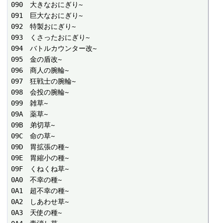
090　大きなおにぎり~

091　巨大なおにぎり~

092　特製おにぎり~

093　くさったおにぎり~

094　バトルカウンター改~

095　金の盾改~

096　商人の腕輪~

097　狂戦士の腕輪~

098　会投の腕輪~

099　雑草~

09A　薬草~

09B　弟切草~

09C　命の草~

09D　胃拡張の種~

09E　胃縮小の種~

09F　くねくね草~

0A0　不幸の種~

0A1　超不幸の種~

0A2　しあわせ草~

0A3　天使の種~
