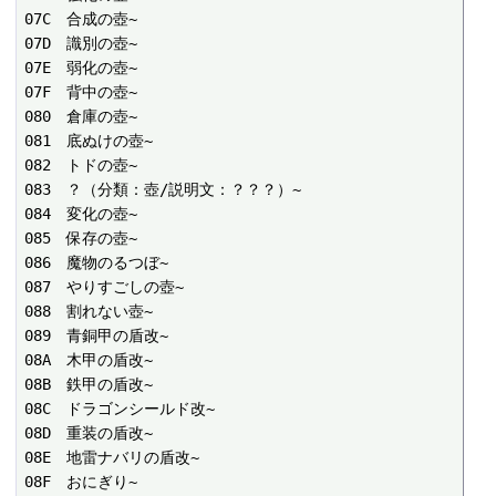
07C　合成の壺~

07D　識別の壺~

07E　弱化の壺~

07F　背中の壺~

080　倉庫の壺~

081　底ぬけの壺~

082　トドの壺~

083　？（分類：壺/説明文：？？？）~

084　変化の壺~

085　保存の壺~

086　魔物のるつぼ~

087　やりすごしの壺~

088　割れない壺~

089　青銅甲の盾改~

08A　木甲の盾改~

08B　鉄甲の盾改~

08C　ドラゴンシールド改~

08D　重装の盾改~

08E　地雷ナバリの盾改~

08F　おにぎり~
