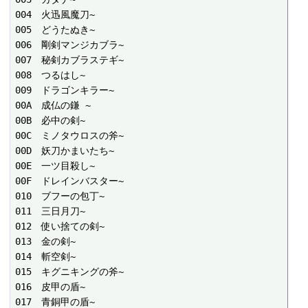
004　火迅風魔刀~

005　どうたぬき~

006　剛剣マンジカブラ~

007　秘剣カブラステギ~

008　つるはし~

009　ドラゴンキラー~

00A　成仏の鎌 ~

00B　必中の剣~

00C　ミノタウロスの斧~

00D　妖刀かまいたち~

00E　一ツ目殺し~

00F　ドレインバスター~

010　ブフーの包丁~

011　三日月刀~

012　使い捨ての剣~

013　金の剣~

014　斬空剣~

015　キグニキングの斧~

016　皮甲の盾~

017　青銅甲の盾~
