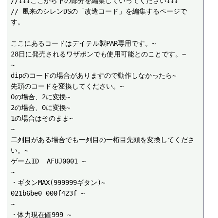
//↓↓↓ここから下の部分を編集していってください↓↓↓

// 風来のシレンDSの「改造コード」を編集するページで
す。

ここにあるコードはデイテル製PAR専用です。~

28日に発売されるワザポンでも使用可能とのことです。~

~

dipのコードの場合がありますので動作しなかったら~

先頭のコードを変換してください。~

0の場合、2に変換~

2の場合、0に変換~

1の場合はそのまま~

~

二列目がある場合でも一列目の一桁目先頭を変換してくださ
い。~

ゲームID  AFUJ0001 ~

~

・ギタンMAX(999999ギタン)~

021b6be0 000f423f ~

~

・体力現在値999 ~
