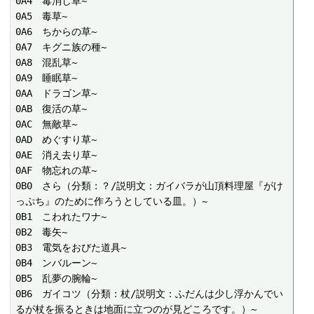
0A4　毒消し草~

0A5　毒草~

0A6　ちからの草~

0A7　キグニ族の種~

0A8　混乱草~

0A9　睡眠草~

0AA　ドラゴン草~

0AB　復活の草~

0AC　無敵草~

0AD　めぐすり草~

0AE　消え去り草~

0AF　物忘れの草~

0B0　さら（分類：？/説明文：ガイバラが山頂料理屋『がけ
っぷち』のために作ろうとしている皿。）~

0B1　こわれたワナ~

0B2　毒矢~

0B3　電気をおびた道具~

0B4　ンバルーン~

0B5　乱夢の腕輪~

0B6　ガイコツ（分類：杖/説明文：ふだんは少し浮かんでい
るが杖を振るときは地面に立つのが見どころです。）~
