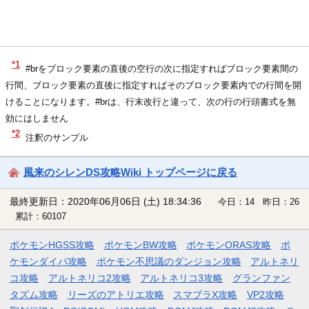
*1
#brをブロック要素の直後の空行の次に指定すればブロック要素間の
行間、ブロック要素の直後に指定すればそのブロック要素内での行間を開
けることになります。#brは、行末改行と違って、次の行の行頭書式を無
効にはしません
*2
注釈のサンプル
風来のシレンDS攻略Wiki トップページに戻る
最終更新日：2020年06月06日 (土) 18:34:36
今日：14 昨日：26
累計：60107
ポケモンHGSS攻略
ポケモンBW攻略
ポケモンORAS攻略
ポ
ケモンダイパ攻略
ポケモン不思議のダンジョン攻略
アルトネリ
コ攻略
アルトネリコ2攻略
アルトネリコ3攻略
グランファン
タズム攻略
リーズのアトリエ攻略
スマブラX攻略
VP2攻略