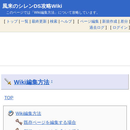
風来のシレンDS攻略Wiki
このページでは「Wiki編集方法」について攻略しています。
[
トップ
|
一覧
|
最終更新
|
検索
|
ヘルプ
] [
ページ編集
|
新規作成
|
差分
|
過去ログ
] [
ログイン
]
Wiki編集方法
†
TOP
Wiki編集方法
既存ページを編集する場合