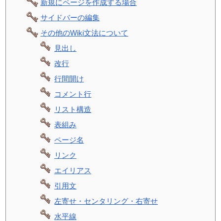
新規にページを作成する場合
サイドバーの編集
その他のWiki文法について
見出し
改行
行間開け
コメント行
リスト構造
表組み
ページ名
リンク
エイリアス
引用文
左寄せ・センタリング・右寄せ
水平線