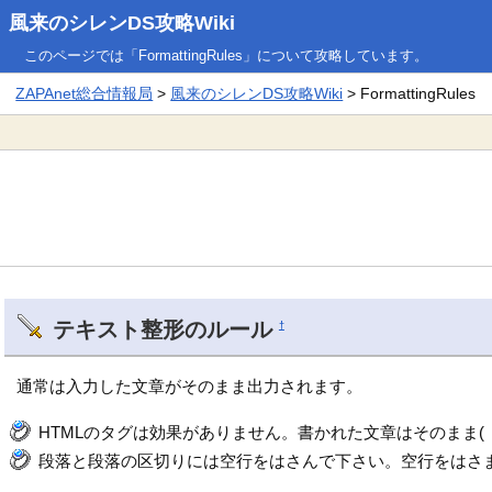
風来のシレンDS攻略Wiki
このページでは「FormattingRules」について攻略しています。
ZAPAnet総合情報局
>
風来のシレンDS攻略Wiki
> FormattingRules
テキスト整形のルール
†
通常は入力した文章がそのまま出力されます。
HTMLのタグは効果がありません。書かれた文章はそのまま(「<font 
段落と段落の区切りには空行をはさんで下さい。空行をはさま