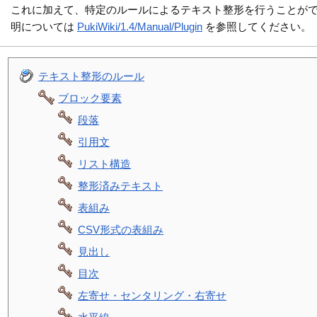
これに加えて、特定のルールによるテキスト整形を行うことが
明については
PukiWiki/1.4/Manual/Plugin
を参照してください。
テキスト整形のルール
ブロック要素
段落
引用文
リスト構造
整形済みテキスト
表組み
CSV形式の表組み
見出し
目次
左寄せ・センタリング・右寄せ