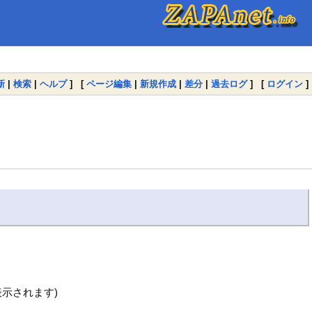
新
|
検索
|
ヘルプ
] [
ページ編集
|
新規作成
|
差分
|
過去ログ
] [
ログイン
]
示されます)