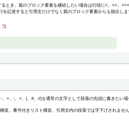
とき、親のブロック要素を継続したい場合は行頭に<、<<、<<<
空行を記述すると引用文だけでなく親のブロック要素からも脱出しま
*1
。
-、+、:、>、|、#、//)を通常の文字として段落の先頭に書きた
ト構造、番号付きリスト構造、引用文内の段落では字下げされません