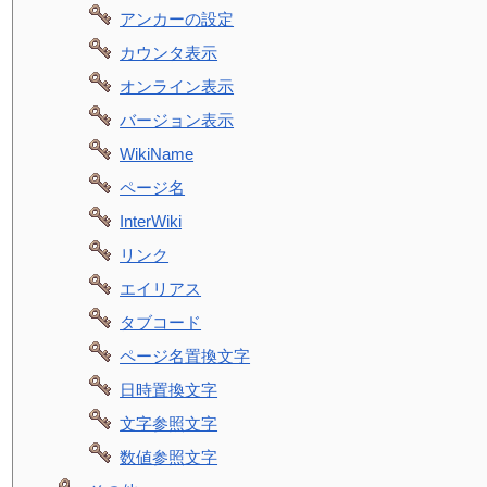
アンカーの設定
カウンタ表示
オンライン表示
バージョン表示
WikiName
ページ名
InterWiki
リンク
エイリアス
タブコード
ページ名置換文字
日時置換文字
文字参照文字
数値参照文字