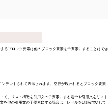
始まるブロック要素は他のブロック要素を子要素にすることはでき
インデントされて表示されます。空行が現われるとブロック要素
従って、リスト構造を引用文の子要素にする場合や引用文をリスト
文を他の引用文の子要素にする場合は、レベルを1段階増やして