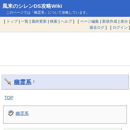
風来のシレンDS攻略Wiki
このページでは「幽霊系」について攻略しています。
[
トップ
|
一覧
|
最終更新
|
検索
|
ヘルプ
] [
ページ編集
|
新規作成
|
差分
|
過去ログ
] [
ログイン
]
幽霊系
†
TOP
幽霊系