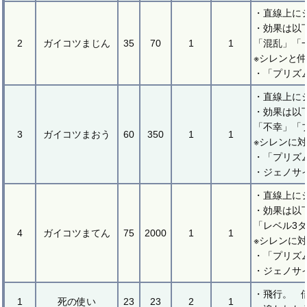
・直線上に
・効果は以
2
ガイコツまじん
35
70
1
1
「混乱」「
※シレンと
・「プリズ
・直線上に
・効果は以
「不幸」「
3
ガイコツまおう
60
350
1
1
※シレンに
・「プリズ
・ジェノサ
・直線上に
・効果は以
「レベル3
4
ガイコツまてん
75
2000
1
1
※シレンに
・「プリズ
・ジェノサ
・飛行。 
1
死の使い
23
23
2
1