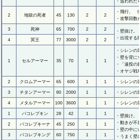
・追われた
・飛行。 
2
地獄の死者
45
130
2
2
・攻撃回数
3
死神
65
700
2
2
・壁抜け。
・出現する
4
冥王
77
3000
2
2
・シレンの
・壁を背にす
1
セルアーマー
35
70
1
1
・「遠投の
・オヤジ戦
2
クロムアーマー
65
600
1
1
・シレンの
3
チタンアーマー
80
2000
1
1
・シレンの
4
メタルアーマー
100
3600
1
1
・シレンの
1
パコレプキン
28
42
1
1
・壁抜け。
・動きが不
2
パコレプキーナ
45
250
1
1
・壁の中に
3
パコレプキング
60
750
1
1
・うまく壁