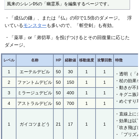
風来のシレンDSの「幽霊系」を編集するページです。
・「成仏の鎌」、または『仏』の印で1.5倍のダメージ。 浮
いている
モンスター
も多いので、「斬空剣」も有効。
・「薬草」or「弟切草」を投げつけるとその回復量に応じた
ダメージ。
レベル
名称
HP
経験値
移動速度
攻撃回数
特徴
1
エーテルデビル
50
30
1
1
・透明（「
・杖の効果
2
ファントムデビル
50
150
1
1
・動きが不
3
ミラージュデビル
50
400
1
1
・キグニ族
・めぐすり
4
アストラルデビル
50
700
1
1
・直線上に
・効果は以
1
ガイコツまどう
21
17
1
1
「吹き飛ば
・「プリズ