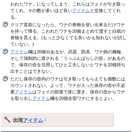
われたワナ」になってしまう。これらはフェイが引き取っ
てくれ、その数が多いほど良い
アイテム
と交換してくれ
る。
クリア直前になったら、ワナの巻物を使い出来るだけワナ
を持って帰る。こわれたワナを20個まとめて渡すと白紙の
巻物を貰える。(もっと少なくても良いかも知れないが試し
ていない。)
アイテム
欄は20個分あるが、武器、防具、ワナ師の腕輪、
そして強制的に渡される「うっぷんばらしの壺」があるの
で、保存の壺を活用してひと工夫しないとワナを20個持ち
出すことはできない。
ただし保存の壺内のワナは引き取ってもらえても個数には
カウントされない。よって、ワナが入った保存の壺や不必
要
アイテム
はフェイの部屋で床に置き、保存の壺からワナ
を取り出し
アイテム
欄を20個全部ワナにするとよい。
出現
アイテム
†