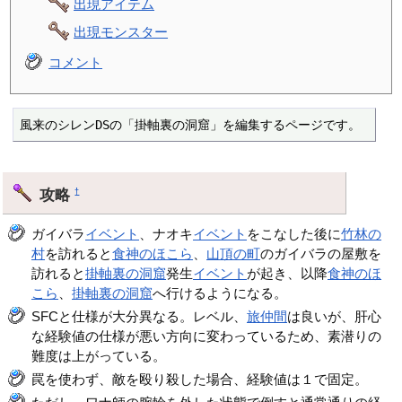
出現アイテム
出現モンスター
コメント
風来のシレンDSの「掛軸裏の洞窟」を編集するページです。
攻略
†
ガイバラ
イベント
、ナオキ
イベント
をこなした後に
竹林の
村
を訪れると
食神のほこら
、
山頂の町
のガイバラの屋敷を
訪れると
掛軸裏の洞窟
発生
イベント
が起き、以降
食神のほ
こら
、
掛軸裏の洞窟
へ行けるようになる。
SFCと仕様が大分異なる。レベル、
旅仲間
は良いが、肝心
な経験値の仕様が悪い方向に変わっているため、素潜りの
難度は上がっている。
罠を使わず、敵を殴り殺した場合、経験値は１で固定。