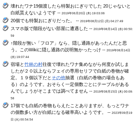
壊れたワナ19個渡したら特製おにぎりでした 20じゃないと
白紙貰えないようです --
2019年06月20日 (木) 19:03:06
20個でも特製おにぎりだった。 --
2019年08月12日 (月) 04:27:49
スマホ版で階段がない部屋に遭遇した --
2019年08月14日 (水) 00:50:
59
↑階段が無い「フロア」なら、隠し通路があったんだと思
う。このWikiに隠し通路の説明無かったっけ --
2019年08月14日
(水) 19:07:44
宿場と
竹林の村
往復で壊れたワナ集めながら何度か試しま
したが２０以上ならフェイの専用セリフで白紙の巻物が確
定。１９個以下だと
その他
抽選（白紙の巻物の場合もあ
る）のようです。おそらく一定個数ごとにテーブルがある
んでしょうがそこまでは調べてません --
2019年08月15日 (木) 00:09:
58
17個でも白紙の巻物もらえたことありますが、もっとワナ
の個数多い方が白紙になる確率高いようです。 --
2023年09月19
日 (火) 00:54:54