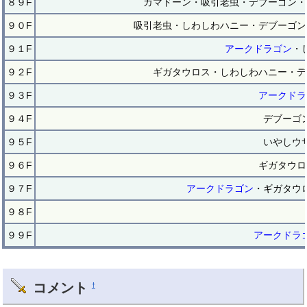
８９F
ガマドーン・吸引老虫・デブーゴン・
９０F
吸引老虫・しわしわハニー・デブーゴン
９１F
アークドラゴン
・
９２F
ギガタウロス・しわしわハニー・デ
９３F
アークドラ
９４F
デブーゴ
９５F
いやしウ
９６F
ギガタウロ
９７F
アークドラゴン
・ギガタウ
９８F
９９F
アークドラ
コメント
†