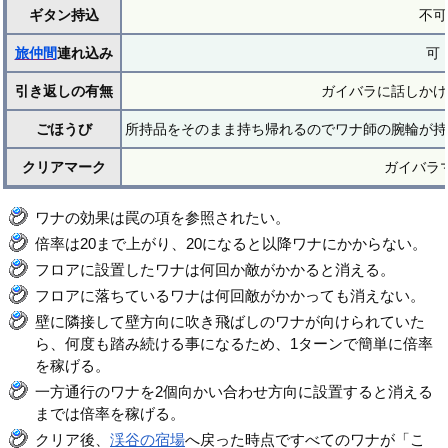
ギタン持込
不可
旅仲間
連れ込み
可
引き返しの有無
ガイバラに話しかけ
ごほうび
所持品をそのまま持ち帰れるのでワナ師の腕輪が持
クリアマーク
ガイバラ
ワナの効果は罠の項を参照されたい。
倍率は20まで上がり、20になると以降ワナにかからない。
フロアに設置したワナは何回か敵がかかると消える。
フロアに落ちているワナは何回敵がかかっても消えない。
壁に隣接して壁方向に吹き飛ばしのワナが向けられていた
ら、何度も踏み続ける事になるため、1ターンで簡単に倍率
を稼げる。
一方通行のワナを2個向かい合わせ方向に設置すると消える
までは倍率を稼げる。
クリア後、
渓谷の宿場
へ戻った時点ですべてのワナが「こ