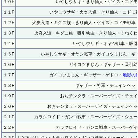
１０F
いやしウサギ・きり仙人・ゲイズ・コドモ
１１F
いやしウサギ・火炎入道・きり仙人・コドモ
１２F
火炎入道・キグニ族・きり仙人・ゲイズ・コドモ戦車
１３F
火炎入道・キグニ族・吸引幼虫・きり仙人・くねくね
１４F
いやしウサギ・オヤジ戦車・吸引
１５F
いやしウサギ・オヤジ戦車・ガイコツまじん・ギ
１６F
ガイコツまじん・ギャザー・吸引幼
１７F
ガイコツまじん・ギャザー・ゲドロ・
地獄の
１８F
ギャザー・将軍・チェインヘッ
１９F
おおチンタラ・スーパーゲイズ・チェイ
２０F
おおチンタラ・スーパーゲイズ・チェインヘッ
２１F
カラクロイド・ガンコ戦車・スーパーゲイズ・シュー
２２F
カラクロイド・ガンコ戦車・スーパーゲイ
２３F
おどるポリゴン・カラクロイド・ガンコ戦車・シューベル・ノ