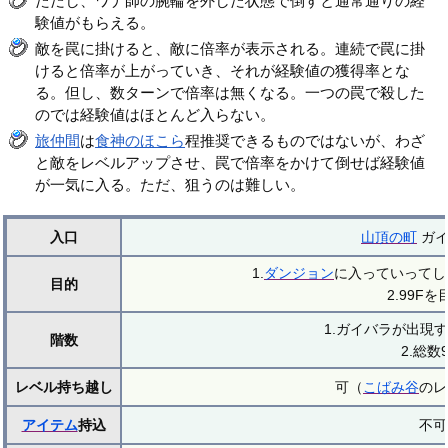
ただし、ワナ師の腕輪を外した状態で倒すと通常通りの経
験値がもらえる。
敵を罠に掛けると、敵に倍率が表示される。連続で罠に掛
けると倍率が上がっていき、それが経験値の獲得率とな
る。但し、数ターンで倍率は無くなる。一つの罠で殺した
のでは経験値はほとんど入らない。
旅仲間
は
食神のほこら
程推奨できるものではないが、わざ
と敵をレベルアップさせ、罠で倍率をかけて倒せば経験値
が一気に入る。ただ、狙うのは難しい。
入口
山頂の町
ガイ
1.
ダンジョン
に入っていってし
目的
2.99F
1.ガイバラが出現す
階数
2.総数9
レベル持ち越し
可（
こばみ谷
のレ
アイテム
持込
不可