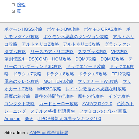
腕輪
罠
ポケモンHGSS攻略
ポケモンBW攻略
ポケモンORAS攻略
ポ
ケモンダイパ攻略
ポケモン不思議のダンジョン攻略
アルトネリ
コ攻略
アルトネリコ2攻略
アルトネリコ3攻略
グランファン
タズム攻略
リーズのアトリエ攻略
スマブラX攻略
VP2攻略
聖剣伝説4・DS(COM)・HOM攻略
DQMJ攻略
DQMJ2攻略
テ
リーのワンダーランド3D攻略
ドラクエソード攻略
ドラクエ6攻
略
ドラクエ7攻略
ドラクエ8攻略
ドラクエ9攻略
FF12攻略
風来のシレン攻略
MOTHER3攻略
マリオカートWii攻略
マリ
オカート7攻略
MHP2G攻略
レイトン教授と不思議な町攻略
悪魔の箱攻略
最後の時間旅行攻略
魔神の笛攻略
イヅナ攻略
コンタクト攻略
カードヒーロー攻略
ZAPAブログ2.0
色読みト
レーニング
ステルス将棋 棋譜再生
ファミコンのプレイ画像
Amazon
楽天
J-POP最新人気曲ランキング100
Site admin：
ZAPAnet総合情報局