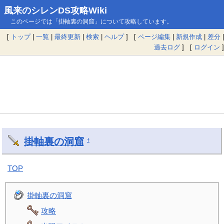
風来のシレンDS攻略Wiki
このページでは「掛軸裏の洞窟」について攻略しています。
[
トップ
|
一覧
|
最終更新
|
検索
|
ヘルプ
] [
ページ編集
|
新規作成
|
差分
|
過去ログ
] [
ログイン
]
掛軸裏の洞窟
†
TOP
掛軸裏の洞窟
攻略