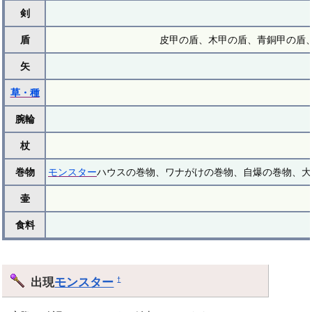
剣
盾
皮甲の盾、木甲の盾、青銅甲の盾、
矢
草・種
腕輪
杖
巻物
モンスター
ハウスの巻物、ワナがけの巻物、自爆の巻物、大
壷
食料
出現
モンスター
†