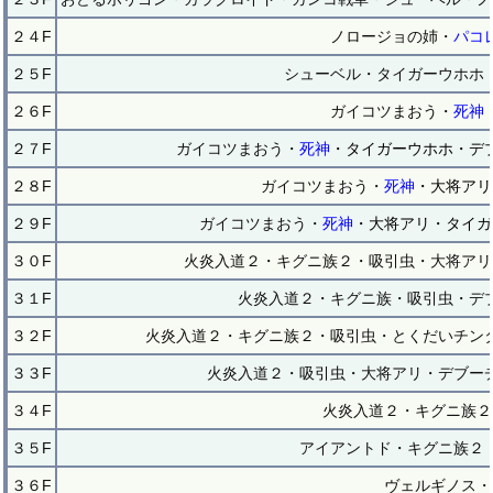
２４F
ノロージョの姉・
パコ
２５F
シューベル・タイガーウホホ
２６F
ガイコツまおう・
死神
２７F
ガイコツまおう・
死神
・タイガーウホホ・デ
２８F
ガイコツまおう・
死神
・大将アリ
２９F
ガイコツまおう・
死神
・大将アリ・タイガ
３０F
火炎入道２・キグニ族２・吸引虫・大将アリ
３１F
火炎入道２・キグニ族・吸引虫・デ
３２F
火炎入道２・キグニ族２・吸引虫・とくだいチン
３３F
火炎入道２・吸引虫・大将アリ・デブー
３４F
火炎入道２・キグニ族２
３５F
アイアントド・キグニ族２
３６F
ヴェルギノス・