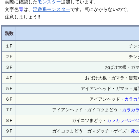
実際に確認した
モンスター
追加しています。
文字色
青
は、
浮遊系
モンスター
です。罠にかからないので、
注意しましょう!!
階数
１F
チン
２F
チン
３F
おばけ大根・ガマ
４F
おばけ大根・ガマラ・畠荒
５F
アイアンヘッド・ガマラ・鬼
６F
アイアンヘッド・
カラカ
７F
アイアンヘッド・ガイコツまどう・
カラカラ
８F
ガイコツまどう・
カラカラペンペ
９F
ガイコツまどう・ガマグッチ・ゲイズ・
死の