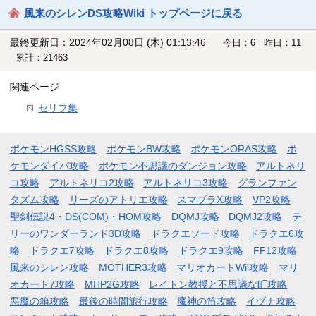
風来のシレンDS攻略Wiki トップページに戻る
最終更新日：2024年02月08日 (木) 01:13:46
今日：6 昨日：11
累計：21463
関連ページ
セリフ集
ポケモンHGSS攻略
ポケモンBW攻略
ポケモンORAS攻略
ポ
ケモンダイパ攻略
ポケモン不思議のダンジョン攻略
アルトネリ
コ攻略
アルトネリコ2攻略
アルトネリコ3攻略
グランファン
タズム攻略
リーズのアトリエ攻略
スマブラX攻略
VP2攻略
聖剣伝説4・DS(COM)・HOM攻略
DQMJ攻略
DQMJ2攻略
テ
リーのワンダーランド3D攻略
ドラクエソード攻略
ドラクエ6攻
略
ドラクエ7攻略
ドラクエ8攻略
ドラクエ9攻略
FF12攻略
風来のシレン攻略
MOTHER3攻略
マリオカートWii攻略
マリ
オカート7攻略
MHP2G攻略
レイトン教授と不思議な町攻略
悪魔の箱攻略
最後の時間旅行攻略
魔神の笛攻略
イヅナ攻略