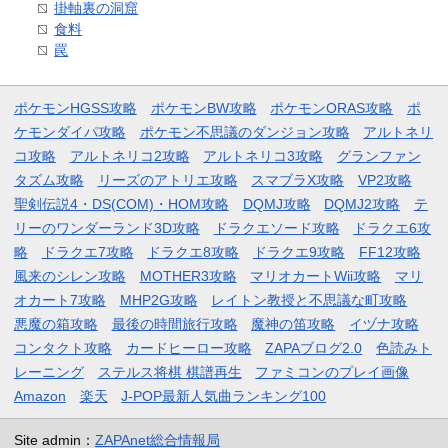
掛軸裏の洞窟
食料
罠
ポケモンHGSS攻略
ポケモンBW攻略
ポケモンORAS攻略
ポ
ケモンダイパ攻略
ポケモン不思議のダンジョン攻略
アルトネリ
コ攻略
アルトネリコ2攻略
アルトネリコ3攻略
グランファン
タズム攻略
リーズのアトリエ攻略
スマブラX攻略
VP2攻略
聖剣伝説4・DS(COM)・HOM攻略
DQMJ攻略
DQMJ2攻略
テ
リーのワンダーランド3D攻略
ドラクエソード攻略
ドラクエ6攻
略
ドラクエ7攻略
ドラクエ8攻略
ドラクエ9攻略
FF12攻略
風来のシレン攻略
MOTHER3攻略
マリオカートWii攻略
マリ
オカート7攻略
MHP2G攻略
レイトン教授と不思議な町攻略
悪魔の箱攻略
最後の時間旅行攻略
魔神の笛攻略
イヅナ攻略
コンタクト攻略
カードヒーロー攻略
ZAPAブログ2.0
色読みト
レーニング
ステルス将棋 棋譜再生
ファミコンのプレイ画像
Amazon
楽天
J-POP最新人気曲ランキング100
Site admin：
ZAPAnet総合情報局