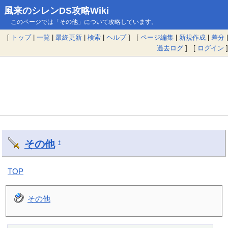
風来のシレンDS攻略Wiki
このページでは「その他」について攻略しています。
[
トップ
|
一覧
|
最終更新
|
検索
|
ヘルプ
] [
ページ編集
|
新規作成
|
差分
|
過去ログ
] [
ログイン
]
その他
†
TOP
その他