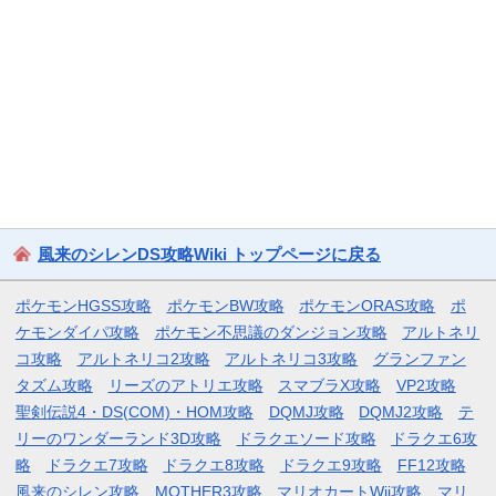
風来のシレンDS攻略Wiki トップページに戻る
ポケモンHGSS攻略
ポケモンBW攻略
ポケモンORAS攻略
ポ
ケモンダイパ攻略
ポケモン不思議のダンジョン攻略
アルトネリ
コ攻略
アルトネリコ2攻略
アルトネリコ3攻略
グランファン
タズム攻略
リーズのアトリエ攻略
スマブラX攻略
VP2攻略
聖剣伝説4・DS(COM)・HOM攻略
DQMJ攻略
DQMJ2攻略
テ
リーのワンダーランド3D攻略
ドラクエソード攻略
ドラクエ6攻
略
ドラクエ7攻略
ドラクエ8攻略
ドラクエ9攻略
FF12攻略
風来のシレン攻略
MOTHER3攻略
マリオカートWii攻略
マリ