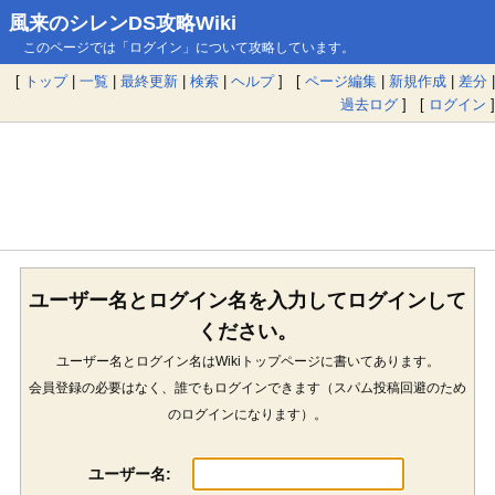
風来のシレンDS攻略Wiki
このページでは「ログイン」について攻略しています。
[
トップ
|
一覧
|
最終更新
|
検索
|
ヘルプ
] [
ページ編集
|
新規作成
|
差分
|
過去ログ
] [
ログイン
]
ユーザー名とログイン名を入力してログインして
ください。
ユーザー名とログイン名はWikiトップページに書いてあります。
会員登録の必要はなく、誰でもログインできます（スパム投稿回避のため
のログインになります）。
ユーザー名: