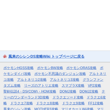
風来のシレンDS攻略Wiki トップページに戻る
ポケモンHGSS攻略
ポケモンBW攻略
ポケモンORAS攻略
ポ
ケモンダイパ攻略
ポケモン不思議のダンジョン攻略
アルトネリ
コ攻略
アルトネリコ2攻略
アルトネリコ3攻略
グランファン
タズム攻略
リーズのアトリエ攻略
スマブラX攻略
VP2攻略
聖剣伝説4・DS(COM)・HOM攻略
DQMJ攻略
DQMJ2攻略
テ
リーのワンダーランド3D攻略
ドラクエソード攻略
ドラクエ6攻
略
ドラクエ7攻略
ドラクエ8攻略
ドラクエ9攻略
FF12攻略
風来のシレン攻略
MOTHER3攻略
マリオカートWii攻略
マリ