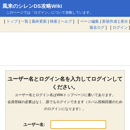
風来のシレンDS攻略Wiki
このページでは「ログイン」について攻略しています。
[
トップ
|
一覧
|
最終更新
|
検索
|
ヘルプ
] [
ページ編集
|
新規作成
|
差分
|
過去ログ
] [
ログイン
]
ユーザー名とログイン名を入力してログインして
ください。
ユーザー名とログイン名はWikiトップページに書いてあります。
会員登録の必要はなく、誰でもログインできます（スパム投稿回避のため
のログインになります）。
ユーザー名: