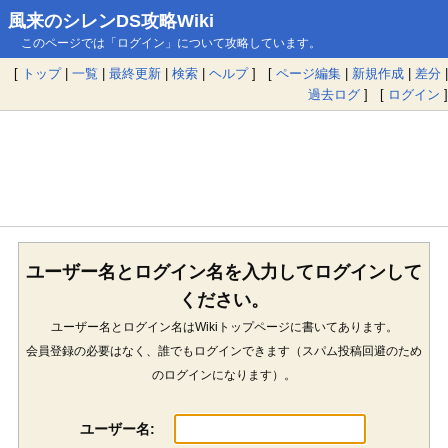
風来のシレンDS攻略Wiki
このページでは「ログイン」について攻略しています。
[
トップ
|
一覧
|
最終更新
|
検索
|
ヘルプ
] [
ページ編集
|
新規作成
|
差分
|
過去ログ
] [
ログイン
]
ユーザー名とログイン名を入力してログインして
ください。
ユーザー名とログイン名はWikiトップページに書いてあります。
会員登録の必要はなく、誰でもログインできます（スパム投稿回避のため
のログインになります）。
ユーザー名: