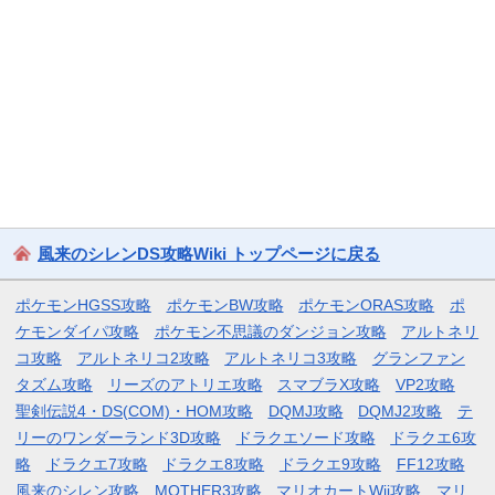
風来のシレンDS攻略Wiki トップページに戻る
ポケモンHGSS攻略
ポケモンBW攻略
ポケモンORAS攻略
ポ
ケモンダイパ攻略
ポケモン不思議のダンジョン攻略
アルトネリ
コ攻略
アルトネリコ2攻略
アルトネリコ3攻略
グランファン
タズム攻略
リーズのアトリエ攻略
スマブラX攻略
VP2攻略
聖剣伝説4・DS(COM)・HOM攻略
DQMJ攻略
DQMJ2攻略
テ
リーのワンダーランド3D攻略
ドラクエソード攻略
ドラクエ6攻
略
ドラクエ7攻略
ドラクエ8攻略
ドラクエ9攻略
FF12攻略
風来のシレン攻略
MOTHER3攻略
マリオカートWii攻略
マリ