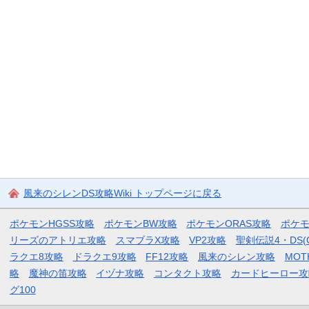
風来のシレンDS攻略Wiki トップページに戻る
ポケモンHGSS攻略
ポケモンBW攻略
ポケモンORAS攻略
ポケ
リーズのアトリエ攻略
スマブラX攻略
VP2攻略
聖剣伝説4・DS(
ラクエ8攻略
ドラクエ9攻略
FF12攻略
風来のシレン攻略
MOT
略
魔神の笛攻略
イヅナ攻略
コンタクト攻略
カードヒーロー攻
グ100