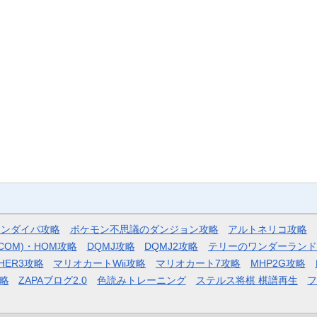
モンダイパ攻略
ポケモン不思議のダンジョン攻略
アルトネリコ攻略
COM)・HOM攻略
DQMJ攻略
DQMJ2攻略
テリーのワンダーランド
HER3攻略
マリオカートWii攻略
マリオカート7攻略
MHP2G攻略
略
ZAPAブログ2.0
色読みトレーニング
ステルス将棋 棋譜再生