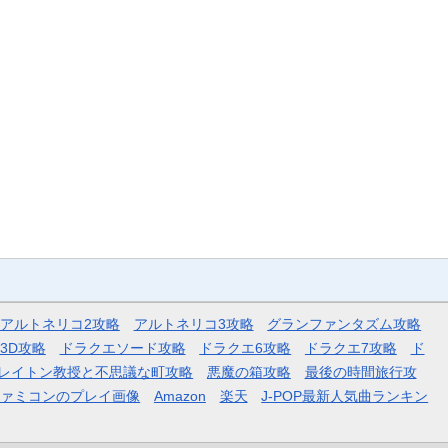
アルトネリコ2攻略
アルトネリコ3攻略
グランファンタズム攻略
3D攻略
ドラクエソード攻略
ドラクエ6攻略
ドラクエ7攻略
ド
レイトン教授と不思議な町攻略
悪魔の箱攻略
最後の時間旅行攻
ファミコンのプレイ画像
Amazon
楽天
J-POP最新人気曲ランキン