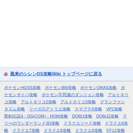
風来のシレンDS攻略Wiki トップページに戻る
ポケモンHGSS攻略
ポケモンBW攻略
ポケモンORAS攻略
ポ
ケモンダイパ攻略
ポケモン不思議のダンジョン攻略
アルトネリ
コ攻略
アルトネリコ2攻略
アルトネリコ3攻略
グランファン
タズム攻略
リーズのアトリエ攻略
スマブラX攻略
VP2攻略
聖剣伝説4・DS(COM)・HOM攻略
DQMJ攻略
DQMJ2攻略
テ
リーのワンダーランド3D攻略
ドラクエソード攻略
ドラクエ6攻
略
ドラクエ7攻略
ドラクエ8攻略
ドラクエ9攻略
FF12攻略