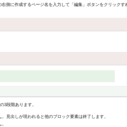
の右側に作成するページ名を入力して「編集」ボタンをクリックす
。
* の3段階あります。
ん。見出しが現われると他のブロック要素は終了します。
ん。