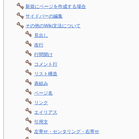
新規にページを作成する場合
サイドバーの編集
その他のWiki文法について
見出し
改行
行間開け
コメント行
リスト構造
表組み
ページ名
リンク
エイリアス
引用文
左寄せ・センタリング・右寄せ