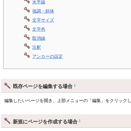
水平線
強調・斜体
文字サイズ
文字色
取消線
注釈
アンカーの設定
既存ページを編集する場合
†
編集したいページを開き、上部メニューの「編集」をクリックし
新規にページを作成する場合
†