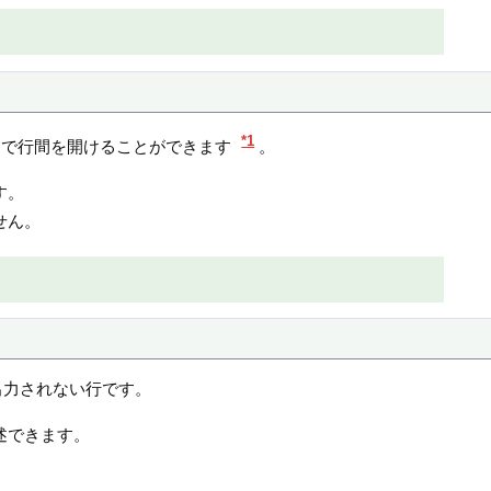
*1
素内で行間を開けることができます
。
す。
せん。
出力されない行です。
述できます。