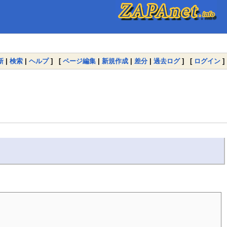
新
|
検索
|
ヘルプ
] [
ページ編集
|
新規作成
|
差分
|
過去ログ
] [
ログイン
]