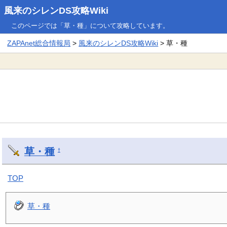
風来のシレンDS攻略Wiki
このページでは「草・種」について攻略しています。
ZAPAnet総合情報局
>
風来のシレンDS攻略Wiki
> 草・種
草・種
†
TOP
草・種