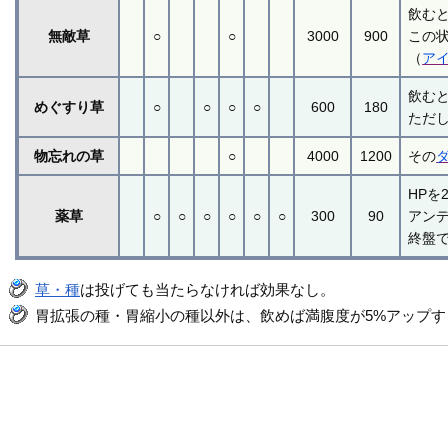
飲む
無敵草
○
○
3000
900
この
（
ア
飲む
めぐすり草
○
○
○
○
600
180
ただ
物忘れの草
○
4000
1200
その
HPを
薬草
○
○
○
○
○
○
300
90
アン
終盤
草・種
は投げても当たらなければ効果なし。
胃拡張の種・胃縮小の種以外は、飲めば満腹度が5%アップ