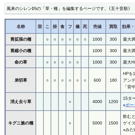
風来のシレンDSの「草・種」を編集するページです。(五十音順)
名称
宿
こ
掛
食
フ
儀
死
売値
買取
効果・
胃拡張の種
○
○
○
○
○
○
1000
300
最大
胃縮小の種
○
1000
300
最大
命の草
○
○
○
○
○
1000
300
最大
HPを
弟切草
○
○
○
○
○
○
600
180
アンデ
「背
15タ
消え去り草
○
4000
1200
※
ボー
飲む
キグニ族の種
○
5000
1500
ゲイ
※み