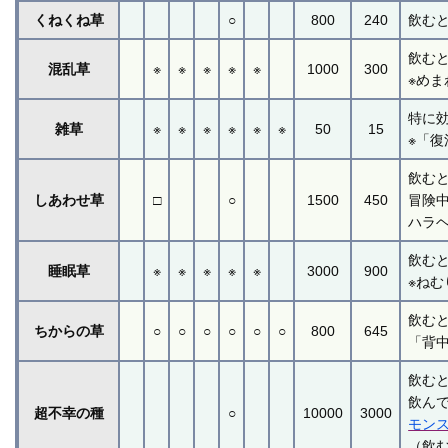
くねくね草
○
800
240
飲む
飲む
混乱草
※
※
※
※
※
1000
300
※め
特に
雑草
※
※
※
※
※
※
50
15
※「
飲む
しあわせ草
□
○
1500
450
冒険
ハラ
飲む
睡眠草
※
※
※
※
※
3000
900
※ね
飲む
ちからの草
○
○
○
○
○
○
800
645
「背
飲む
飲ん
超不幸の種
○
10000
3000
モン
（飲