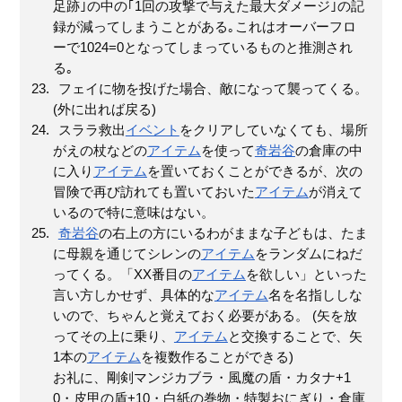
足跡｣の中の｢1回の攻撃で与えた最大ダメージ｣の記
録が減ってしまうことがある｡これはオーバーフロ
ーで1024=0となってしまっているものと推測され
る｡
フェイに物を投げた場合、敵になって襲ってくる。
(外に出れば戻る)
スララ救出
イベント
をクリアしていなくても、場所
がえの杖などの
アイテム
を使って
奇岩谷
の倉庫の中
に入り
アイテム
を置いておくことができるが、次の
冒険で再び訪れても置いておいた
アイテム
が消えて
いるので特に意味はない。
奇岩谷
の右上の方にいるわがままな子どもは、たま
に母親を通じてシレンの
アイテム
をランダムにねだ
ってくる。「XX番目の
アイテム
を欲しい」といった
言い方しかせず、具体的な
アイテム
名を名指ししな
いので、ちゃんと覚えておく必要がある。 (矢を放
ってその上に乗り、
アイテム
と交換することで、矢
1本の
アイテム
を複数作ることができる)
お礼に、剛剣マンジカブラ・風魔の盾・カタナ+1
0・皮甲の盾+10・白紙の巻物・特製おにぎり・倉庫