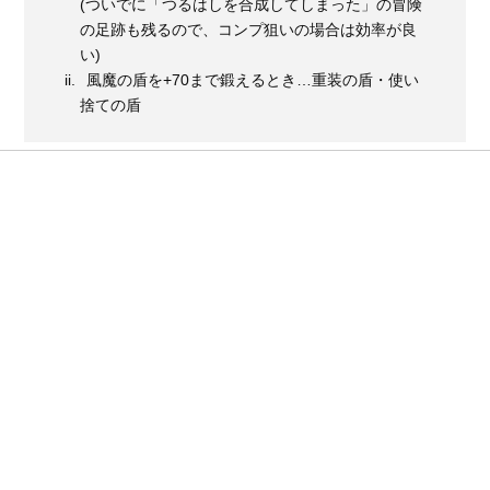
(ついでに「つるはしを合成してしまった」の冒険
の足跡も残るので、コンプ狙いの場合は効率が良
い)
風魔の盾を+70まで鍛えるとき…重装の盾・使い
捨ての盾