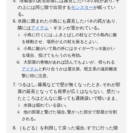
埋蔵金のある部屋には露見したバネの罠があり､そ
の上には同じ階で出現する
モンスター
が眠ってい
る｡
水路に囲まれた小島にも露見したバネの罠があり、
隣には
アイテム
・ギタンが置かれている｡
小島に行くには､ふきとばしの杖などで小島内に敵
を移動させ、場所がえの杖を振るとよい。
小島に敵がいて島の外にはタイガーウッホ族がい
る場合、投げてもらうのも有効｡
大部屋の巻物があれば読んでもよいが、得られる
アイテム
と釣り合うかは運次第。呪文系の遠距離攻
撃に特に注意。
つるはし､爆風などで壁が無くなったとき､それが部
屋の延長となっても視界が広くはならない。壁だっ
たところはどんなに掘っても通路扱いで暗いまま。
水路は掘れている扱い｡
他の部屋と繋げた場合､繋がった部分で部屋が分割
される｡
［もどる］を利用して戻った場合､すでに行った階