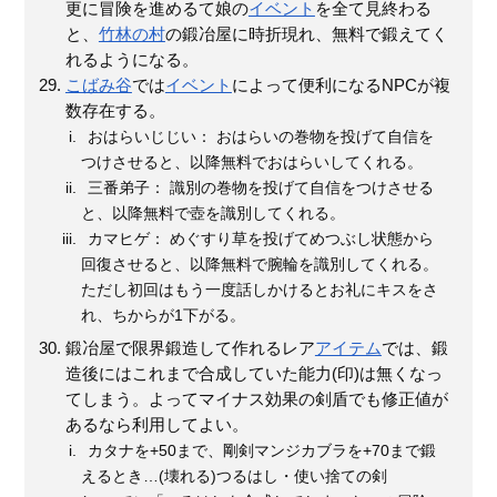
更に冒険を進めるて娘の
イベント
を全て見終わる
と、
竹林の村
の鍛冶屋に時折現れ、無料で鍛えてく
れるようになる。
こばみ谷
では
イベント
によって便利になるNPCが複
数存在する。
おはらいじじい： おはらいの巻物を投げて自信を
つけさせると、以降無料でおはらいしてくれる。
三番弟子： 識別の巻物を投げて自信をつけさせる
と、以降無料で壺を識別してくれる。
カマヒゲ： めぐすり草を投げてめつぶし状態から
回復させると、以降無料で腕輪を識別してくれる。
ただし初回はもう一度話しかけるとお礼にキスをさ
れ、ちからが1下がる。
鍛冶屋で限界鍛造して作れるレア
アイテム
では、鍛
造後にはこれまで合成していた能力(印)は無くなっ
てしまう。よってマイナス効果の剣盾でも修正値が
あるなら利用してよい。
カタナを+50まで、剛剣マンジカブラを+70まで鍛
えるとき…(壊れる)つるはし・使い捨ての剣