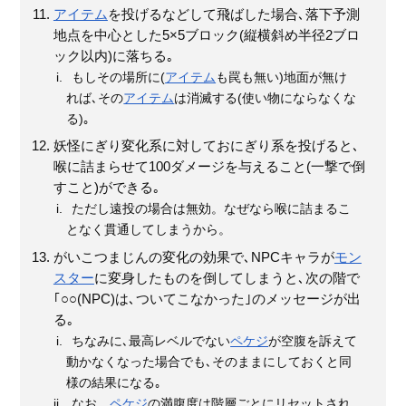
アイテム
を投げるなどして飛ばした場合､落下予測
地点を中心とした5×5ブロック(縦横斜め半径2ブロ
ック以内)に落ちる｡
もしその場所に(
アイテム
も罠も無い)地面が無け
れば､その
アイテム
は消滅する(使い物にならなくな
る)｡
妖怪にぎり変化系に対しておにぎり系を投げると､
喉に詰まらせて100ダメージを与えること(一撃で倒
すこと)ができる｡
ただし遠投の場合は無効。なぜなら喉に詰まるこ
となく貫通してしまうから。
がいこつまじんの変化の効果で､NPCキャラが
モン
スター
に変身したものを倒してしまうと､次の階で
｢○○(NPC)は､ついてこなかった｣のメッセージが出
る｡
ちなみに､最高レベルでない
ペケジ
が空腹を訴えて
動かなくなった場合でも､そのままにしておくと同
様の結果になる｡
なお、
ペケジ
の満腹度は階層ごとにリセットされ