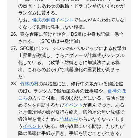
の壺[5]・しあわせの腕輪・ドラゴン草のいずれかが
ランダムに貰える。
なお、
儀式の洞窟
イベント
で住人がさらわれて居な
くなって以降は発生しない模様。
壺を倉庫に預けた場合、DS版は中身も記録・保全
される。（SFC版は中身消滅）
SFC版に比べ、シレンのレベルアップによる攻撃力
上昇量が激減し、さらにダメージ計算式がシンプル
化している。（攻撃・防御ともに加減法による算
出。これらのおかげで武器強化の重要性が高まっ
た）
竹林の村
の鍛冶屋には、修行中の娘がいる(鍛冶屋
の娘)。ランダムで鍛冶屋の奥の仕事場や、
食神のほ
こら
の入り口付近、隣の民家などにいる。冒険を進
めて村を再訪するたび
イベント
が進んでゆき、ある
とき鍛冶屋の娘が修行を終え、鍛冶屋の無い故郷で
鍛冶屋を開くために
竹林の村
からいなくなってしま
う
イベント
がある。娘が故郷にいる間は、たびたび
隣の民家に手紙が届き、手紙を読むことができる。