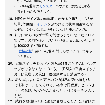
がレベルに関係なく大量発生する｡
BGMも通常の
モンスター
ハウスとは異なる｡対応
策をしっかり考えよう｡
NPCがゲイズ系の催眠術にかかると混乱して､｢弟
切草｣等回復
アイテム
をぶつけると状態回復するが､
なぜか｢シレンは混乱が解けた｡｣と表示される｡
すでに全ての敵が一撃で倒せるようになったフロア
でガマラの肉を使えば3,4000G稼げる｡運がいいとき
は10000Gほど稼げる｡
竹林の村
前後にいた場合､辻うらないに占ってもら
うと良い｡
召喚スイッチをわざと踏み続けることでのレベルア
ップができなくなっている。（DS版の召喚スイッチ
および罠増えの罠は一度発動すると消滅する）
鍛冶屋および天の恵みの巻物は稀に強化値を+3
（通常は+1）してくれる。確率は同程度。というよ
り、強化処理そのものがまったく同じルーチンのよ
うだ。
武器を最強レベルに強化&合成したときに､｢冒険の