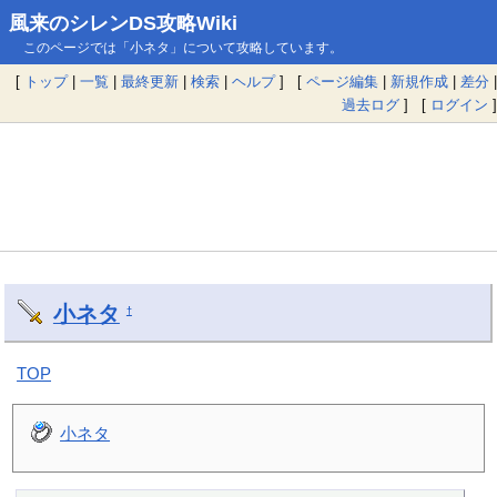
風来のシレンDS攻略Wiki
このページでは「小ネタ」について攻略しています。
[
トップ
|
一覧
|
最終更新
|
検索
|
ヘルプ
] [
ページ編集
|
新規作成
|
差分
|
過去ログ
] [
ログイン
]
小ネタ
†
TOP
小ネタ