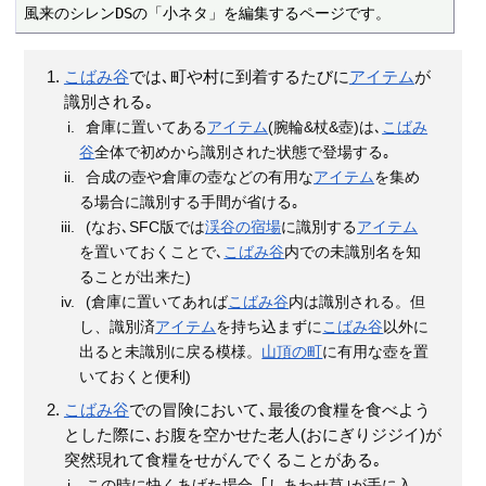
風来のシレンDSの「小ネタ」を編集するページです。
こばみ谷
では､町や村に到着するたびに
アイテム
が
識別される｡
倉庫に置いてある
アイテム
(腕輪&杖&壺)は､
こばみ
谷
全体で初めから識別された状態で登場する｡
合成の壺や倉庫の壺などの有用な
アイテム
を集め
る場合に識別する手間が省ける｡
(なお､SFC版では
渓谷の宿場
に識別する
アイテム
を置いておくことで､
こばみ谷
内での未識別名を知
ることが出来た)
(倉庫に置いてあれば
こばみ谷
内は識別される。但
し、識別済
アイテム
を持ち込まずに
こばみ谷
以外に
出ると未識別に戻る模様。
山頂の町
に有用な壺を置
いておくと便利)
こばみ谷
での冒険において､最後の食糧を食べよう
とした際に､お腹を空かせた老人(おにぎりジジイ)が
突然現れて食糧をせがんでくることがある｡
この時に快くあげた場合､｢しあわせ草｣が手に入