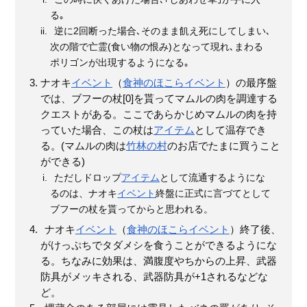
る｡
逆に2回断った場合､そのまま飢え死にしてしまい､
次の階で亡霊(食い物の恨み)となって現れ､まわる
ポリゴンが出現するようになる｡
ナオキ
イベント
（
食神のほこら
イベント
）の最序盤
では、ブフーの杖[0]を貰ってマムルの肉を調達する
クエストがある。ここであらかじめマムルの肉を持
っていた場合、この杖は
アイテム
として温存でき
る。(マムルの肉は
竹林の村
のお店でたまに買うこと
ができる)
ただしドロップ
アイテム
として流通するようにな
るのは、ナオキ
イベント
終盤に正式に言づてとして
ブフーの杖を貰ってからと思われる。
ナオキ
イベント
（
食神のほこら
イベント
）終了後、
がけっぷちでタダメシを食うことができるようにな
る。ちなみに効果は、満腹度やちからの上昇、武器
防具がメッキされる、武器防具が+1されるなどな
ど。