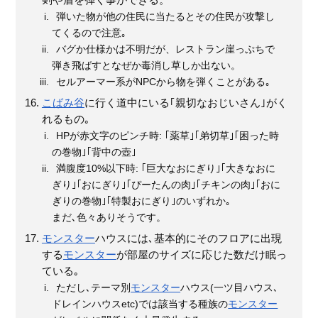
剣や盾を弾く事ができる。
弾いた物が他の住民に当たるとその住民が攻撃し
てくるので注意｡
バグか仕様かは不明だが、レストラン崖っぷちで
弾き飛ばすとなぜか毒消し草しか出ない。
セルアーマー系がNPCから物を弾くことがある｡
こばみ谷
に行く道中にいる｢親切なおじいさん｣がく
れるもの｡
HPが赤文字のピンチ時: ｢薬草｣｢弟切草｣｢困った時
の巻物｣｢背中の壺｣
満腹度10%以下時: ｢巨大なおにぎり｣｢大きなおに
ぎり｣｢おにぎり｣｢ぴーたんの肉｣｢チキンの肉｣｢おに
ぎりの巻物｣｢特製おにぎり｣のいずれか｡
まだ､色々ありそうです。
モンスター
ハウスには､基本的にそのフロアに出現
する
モンスター
が部屋のサイズに応じた数だけ眠っ
ている｡
ただし､テーマ別
モンスター
ハウス(一ツ目ハウス､
ドレインハウスetc)では該当する種族の
モンスター