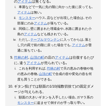
の
アイテム
は無くなる｡
車屋などで一気に先の階に向かった後に戻っても､
アイテム
は無い｡
モンスター
ハウス､店などが出現した場合は､その
部屋にのみ
アイテム
が落ちている｡
同様に､壁に囲まれた埋蔵金や､水路に囲まれた小
島の
アイテム
なども残されている｡
ただし､
テーブルマウンテン
に入ってからは､落と
し穴の罠で前の階に戻った場合でも､
アイテム
が普
通に落ちている｡
竹林の村
､
山頂の町
の店の
アイテム
は往復するたび
に､違う
アイテム
が売られている｡
これを利用すれば､
竹林の村
で天の恵みの巻物や地
の恵みの巻物､
山頂の町
で合成の壺や変化の壺を何
度も買うことができる｡
ギタン投げでは額面の1/10(端数切捨て)の固定ダメ
ージが与えられる。
額面の大きいギタンを入手したい場合､ガマラ系の
モンスター
に盗ませて倒すのが手っ取り早い｡