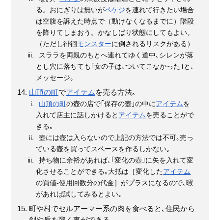
る。おにぎりは無いが
ペケジ
を連れて行きたい場合
は空腹を訴えた時点で（動けなくなるまでに）階段
を降りてしまおう。かなしばり状態にしてもよい。
（ただし徘徊
モンスター
に倒されるリスクがある）
スララを両親のもとへ連れてゆく道中､シレンが落
とし穴に落ちても｢女の子は､ついてこなかった｣と､
メッセージ｡
山頂の町
で
アイテム
を売る方法｡
山頂の町
の壺の店で｢保存の壺｣の中に
アイテム
を
入れて店主に話しかけると
アイテム
を売ることがで
きる｡
壺には壺は入らないので上記の方法では不可｡売っ
ている壺を買ってスペースを作るしかない｡
持ち物に余裕があれば､｢変化の壺｣に矢を入れて変
化させることができる｡大抵は［変化した
アイテム
の買値-使用回数分の代金］がプラスになるので､暇
があれば試してみるとよい｡
町や村でセルアーマー系の肉を食べると､住民から