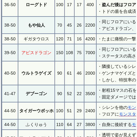
36-50
ローグトド
100
17
17
400
・
盗んだ後はフロア
・トドの盾を合成済
・同じフロアにいる
38-50
もや仙人
70
45
26
2200
・アビスドラゴン、
38-50
ギガタウロス
120
71
16
4200
・たまに痛恨の一撃
・同じフロアにいる
39-50
アビスドラゴン
150
108
75
7000
・ステータスの高さ
・隣接しているシレ
40-50
ウルトラゲイズ
90
61
46
2000
・ゲンナマゲイズと
・しかし、特技率の
・射程15マスの石
41-47
デブーゴン
90
52
22
3500
・固定ダメージでは
・シレンを他の
モン
44-50
タイガーウボッホ
100
51
29
2400
・フロアに
モンスタ
44-50
ふくりゅう
110
64
27
3800
・自身に後続する
モ
・透明で姿が見えず