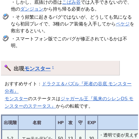
・しかし、底抜けの壺は
こばみ谷
では入手できないので、
他の
ダンジョン
から持ち帰る必要がある。
・そう頻繁に起きるバグではないが、どうしても気になる
なら初回プレイで、3種のレア装備を入手してから
ペケジ
を
救出するといい。
・スマートフォン版でこのバグが修正されているかは不
明。
出現
モンスター
†
おすすめサイト：
ドラクエ＆パズル『死者の谷底 モンスター
分布』
モンスター
のステータスは
ジャガール王『風来のシレンDS モ
ンスターのステータス』
からの転載です。
出現階
名前
HP
攻
守
EXP
・透明で姿が見えず
1-2
エーテルデビル
50
13
8
30