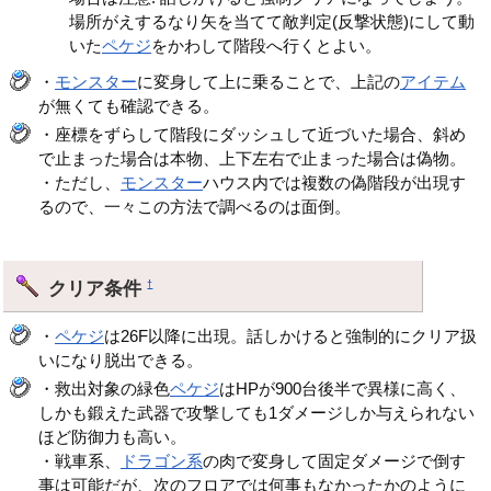
場所がえするなり矢を当てて敵判定(反撃状態)にして動
いた
ペケジ
をかわして階段へ行くとよい。
・
モンスター
に変身して上に乗ることで、上記の
アイテム
が無くても確認できる。
・座標をずらして階段にダッシュして近づいた場合、斜め
で止まった場合は本物、上下左右で止まった場合は偽物。
・ただし、
モンスター
ハウス内では複数の偽階段が出現す
るので、一々この方法で調べるのは面倒。
クリア条件
†
・
ペケジ
は26F以降に出現。話しかけると強制的にクリア扱
いになり脱出できる。
・救出対象の緑色
ペケジ
はHPが900台後半で異様に高く、
しかも鍛えた武器で攻撃しても1ダメージしか与えられない
ほど防御力も高い。
・戦車系、
ドラゴン系
の肉で変身して固定ダメージで倒す
事は可能だが、次のフロアでは何事もなかったかのように