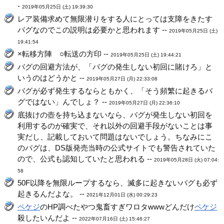
-
2019年05月25日 (土) 19:39:30
レア装備求めて無限潜りをする人にとっては支障をきたす
バグなのでこの説明は必要かと思われます --
2019年05月25日 (土)
19:41:54
×転移方陣 ○転送の方印 --
2019年05月25日 (土) 19:44:21
バグの回避方法が、「バグの発生しない初回に賭けろ」と
いうのはどうかと --
2019年05月27日 (月) 22:33:08
バグが必ず発生するならともかく、「そう頻繁に起きるバ
グではない」んでしょ？ --
2019年05月27日 (月) 22:36:10
底抜けの壺を持ち込まないなら、バグが発生しない初回を
利用するのが確実で、それ以外の回避手段がないことは事
実だし、記載しておいて問題はないでしょう。ちなみにこ
のバグは、DS版発売当時の公式サイトでも警告されていた
ので、公式も認知していたと思われる --
2019年05月28日 (火) 07:04:
58
50F以降を無限ループするなら、滅多に起きないバグも必ず
起きるんだよな。 --
2021年12月01日 (水) 00:29:23
ペケジ
のHP調べたやつ鬼畜すぎワロタwwwどんだけ
ペケジ
殺したいんだよ --
2022年07月16日 (土) 15:46:27