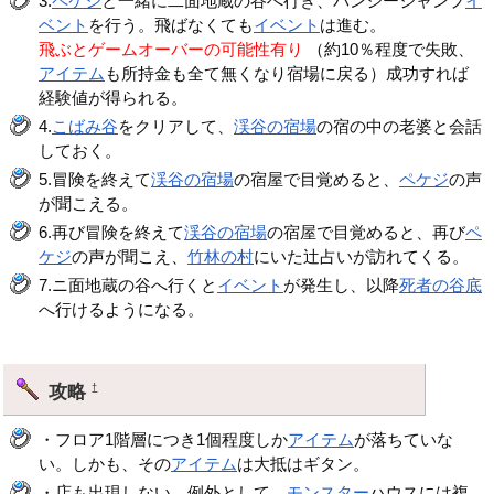
3.
ペケジ
と一緒に二面地蔵の谷へ行き、バンジージャンプ
イ
ベント
を行う。飛ばなくても
イベント
は進む。
飛ぶとゲームオーバーの可能性有り
（約10％程度で失敗、
アイテム
も所持金も全て無くなり宿場に戻る）成功すれば
経験値が得られる。
4.
こばみ谷
をクリアして、
渓谷の宿場
の宿の中の老婆と会話
しておく。
5.冒険を終えて
渓谷の宿場
の宿屋で目覚めると、
ペケジ
の声
が聞こえる。
6.再び冒険を終えて
渓谷の宿場
の宿屋で目覚めると、再び
ペ
ケジ
の声が聞こえ、
竹林の村
にいた辻占いが訪れてくる。
7.ニ面地蔵の谷へ行くと
イベント
が発生し、以降
死者の谷底
へ行けるようになる。
攻略
†
・フロア1階層につき1個程度しか
アイテム
が落ちていな
い。しかも、その
アイテム
は大抵はギタン。
・店も出現しない。例外として、
モンスター
ハウスには複