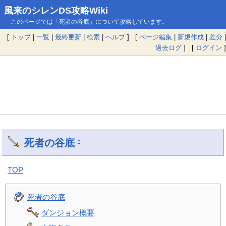
風来のシレンDS攻略Wiki
このページでは「死者の谷底」について攻略しています。
[
トップ
|
一覧
|
最終更新
|
検索
|
ヘルプ
] [
ページ編集
|
新規作成
|
差分
|
過去ログ
] [
ログイン
]
死者の谷底
†
TOP
死者の谷底
ダンジョン概要