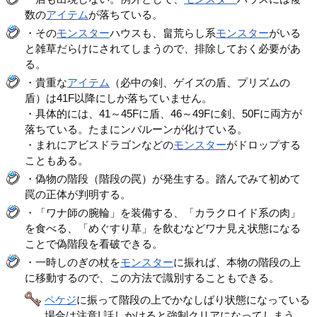
数の
アイテム
が落ちている。
・その
モンスター
ハウスも、畠荒らし系
モンスター
がいる
と雑草だらけにされてしまうので、排除しておく必要があ
る。
・貴重な
アイテム
（必中の剣、ゲイズの盾、プリズムの
盾）は41F以降にしか落ちていません。
・具体的には、41～45Fに盾、46～49Fに剣、50Fに両方が
落ちている。たまにンバルーンが化けている。
・まれにアビスドラゴンなどの
モンスター
がドロップする
こともある。
・偽物の階段（階段の罠）が発生する。踏んでみて初めて
罠の正体が判明する。
・「ワナ師の腕輪」を装備する、「カラクロイド系の肉」
を食べる、「めぐすり草」を飲むなどワナ見え状態になる
ことで偽階段を看破できる。
・一時しのぎの杖を
モンスター
に振れば、本物の階段の上
に移動するので、この方法で識別することもできる。
ペケジ
に振って階段の上でかなしばり状態になっている
場合は注意! 話しかけると強制クリアになってしまう。