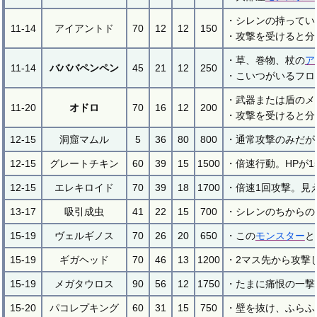
・シレンの持ってい
11-14
アイアントド
70
12
12
150
・攻撃を受けると分
・草、巻物、杖の
ア
11-14
バババペンペン
45
21
12
250
・こいつがいるフロ
・武器または盾のメ
11-20
オドロ
70
16
12
200
・攻撃を受けると分
12-15
洞窟マムル
5
36
80
800
・通常攻撃のみだが
12-15
グレートチキン
60
39
15
1500
・倍速行動。HPが
12-15
エレキロイド
70
39
18
1700
・倍速1回攻撃。見
13-17
吸引成虫
41
22
15
700
・シレンのちからの
15-19
ヴェルギノス
70
26
20
650
・この
モンスター
と
15-19
ギガヘッド
70
46
13
1200
・2マス先から攻撃
15-19
メガタウロス
90
56
12
1750
・たまに痛恨の一撃
15-20
パコレプキング
60
31
15
750
・壁を抜け、ふらふ