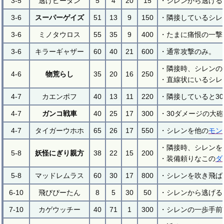
3-5
逃げピータン
5
4
20
15
・シレンから逃げる
3-6
スーパーゲイズ
51
13
9
150
・隣接しているシレ
3-6
ミノタウロス
55
35
9
400
・たまに痛恨の一撃
3-6
キラーギャザー
60
40
21
600
・通常攻撃のみ。
・隣接時、シレンの
4-6
物荒らし
35
20
16
250
・直線状にいるシレ
4-7
カエンポフ
40
13
11
220
・隣接していると3
4-7
ガンコ戦車
40
25
17
300
・30ダメージの大
4-7
タイガーウホホ
65
26
17
550
・シレンを他の
モン
・隣接時、シレンを
5-8
妖怪にぎり親方
38
22
15
200
・装備頼りなこの
ダ
5-8
マッドレムラス
60
30
17
800
・シレンを吹き飛ば
6-10
飛びぴーたん
8
5
30
50
・シレンから逃げる
7-10
カゲウッチー
40
71
1
300
・シレンの一歩手前