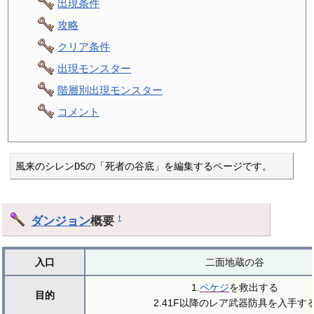
出現条件
攻略
クリア条件
出現モンスター
階層別出現モンスター
コメント
風来のシレンDSの「死者の谷底」を編集するページです。
ダンジョン
概要
†
入口
二面地蔵の谷
1.
ペケジ
を救出する
目的
2.41F以降のレア武器防具を入手す