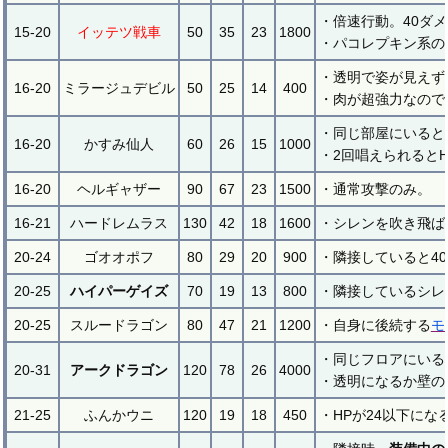
・倍速行動。40ダ
15-20
イッテツ戦車
50
35
23
1800
・パコレプキン系の
・透明で姿が見えず
16-20
ミラージュデビル
50
25
14
400
・肉が超強力なので
・同じ部屋にいると
16-20
かすみ仙人
60
26
15
1000
・2回唱えられると
16-20
ヘルギャザー
90
67
23
1500
・通常攻撃のみ。
16-21
ハードレムラス
130
42
18
1600
・シレンを吹き飛ば
20-24
ゴオオポフ
80
29
20
900
・隣接していると4
20-25
ハイパーゲイズ
70
19
13
800
・隣接しているシレ
20-25
スルードラゴン
80
47
21
1200
・自身に後続する
モ
・同じフロアにいる
20-31
アークドラゴン
120
78
26
4000
・透明になるか壁の
21-25
ふんかウニ
120
19
18
450
・HPが24以下にな