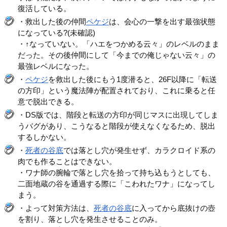
復活している。
・救出した後の仲間
ペケジ
は、会心の一撃を出す最強状態
になっている?(未確認)
・↑なっていない。「ハエをつかめる云々」のレベルのまま
だった。その後仲間にして「今までの俺じゃない云々」の
最強レベルになった。
・
ペケジ
を救出した後にもう1度潜ると、26F以降に「転送
の方印」という魔法陣が配置されており、これに乗ると任
意で脱出できる。
・DS版では、階段と転送の方印が同じマスに出現してしま
うバグがあり、こうなると階段が使えなくなるため、脱出
するしかない。
・
死者の谷底
では落とし穴が発生せず、カラクロイド系の
肉でも作ることはできない。
・ワナ師の腕輪で落とし穴を拾って持ち込もうとしても、
二面地蔵の谷を通過する際に「こわれたワナ」になってし
まう。
・よって対策方法は、
死者の谷底
に入ってから底抜けの壺
を割り、落とし穴を発生させることのみ。