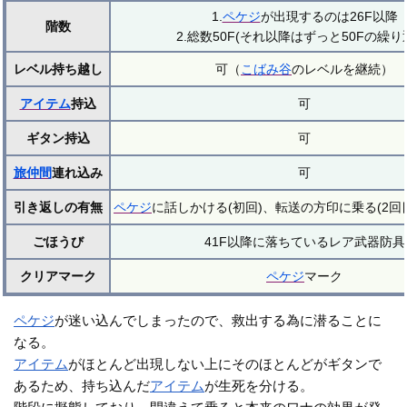
1.
ペケジ
が出現するのは26F以降
階数
2.総数50F(それ以降はずっと50Fの繰り
レベル持ち越し
可（
こばみ谷
のレベルを継続）
アイテム
持込
可
ギタン持込
可
旅仲間
連れ込み
可
引き返しの有無
ペケジ
に話しかける(初回)、転送の方印に乗る(2回
ごほうび
41F以降に落ちているレア武器防具
クリアマーク
ペケジ
マーク
ペケジ
が迷い込んでしまったので、救出する為に潜ることに
なる。
アイテム
がほとんど出現しない上にそのほとんどがギタンで
あるため、持ち込んだ
アイテム
が生死を分ける。