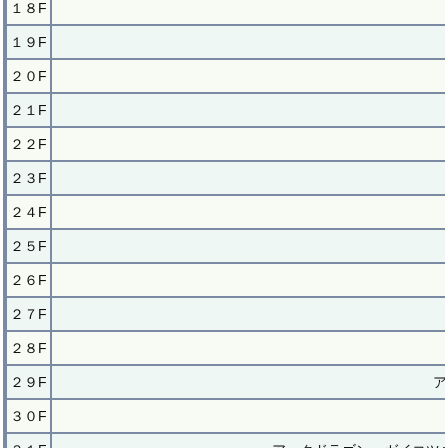
１８F
１９F
２０F
２１F
２２F
２３F
２４F
２５F
２６F
２７F
２８F
２９F
ア
３０F