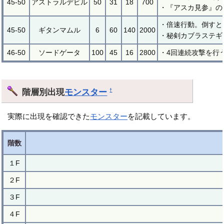
45-50
アストラルデビル
50
31
18
700
・『アスカ見参』の
・倍速行動。倒すと
45-50
ギタンマムル
6
60
140
2000
・秘剣カブラステギ
46-50
ソードゲータ
100
45
16
2800
・4回連続攻撃を行
階層別出現
モンスター
†
実際に出現を確認できた
モンスター
を記載しています。
階数
１F
２F
３F
４F