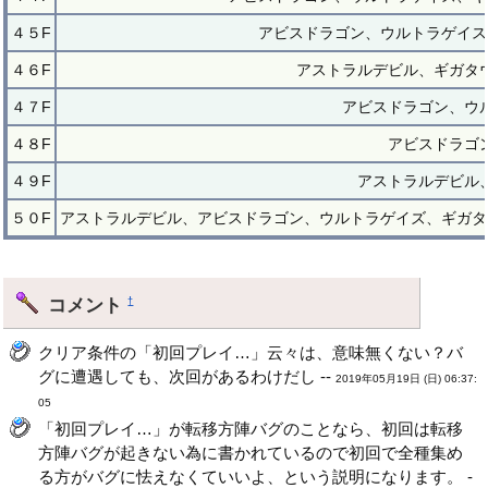
４５F
アビスドラゴン、ウルトラゲイス
４６F
アストラルデビル、ギガタ
４７F
アビスドラゴン、ウ
４８F
アビスドラゴ
４９F
アストラルデビル
５０F
アストラルデビル、アビスドラゴン、ウルトラゲイズ、ギガタ
コメント
†
クリア条件の「初回プレイ…」云々は、意味無くない？バ
グに遭遇しても、次回があるわけだし --
2019年05月19日 (日) 06:37:
05
「初回プレイ…」が転移方陣バグのことなら、初回は転移
方陣バグが起きない為に書かれているので初回で全種集め
る方がバグに怯えなくていいよ、という説明になります。 -