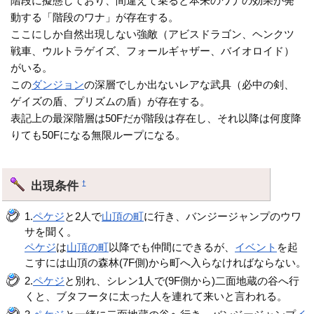
階段に擬態しており、間違えて乗ると本来のワナの効果が発
動する「階段のワナ」が存在する。
ここにしか自然出現しない強敵（アビスドラゴン、ヘンクツ
戦車、ウルトラゲイズ、フォールギャザー、バイオロイド）
がいる。
この
ダンジョン
の深層でしか出ないレアな武具（必中の剣、
ゲイズの盾、プリズムの盾）が存在する。
表記上の最深階層は50Fだが階段は存在し、それ以降は何度降
りても50Fになる無限ループになる。
出現条件
†
1.
ペケジ
と2人で
山頂の町
に行き、バンジージャンプのウワ
サを聞く。
ペケジ
は
山頂の町
以降でも仲間にできるが、
イベント
を起
こすには山頂の森林(7F側)から町へ入らなければならない。
2.
ペケジ
と別れ、シレン1人で(9F側から)二面地蔵の谷へ行
くと、ブタフータに太った人を連れて来いと言われる。