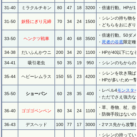
31-40
ミラクルチキン
80
47
18
3200
・倍速行動。HPが
・シレンの持ち物を
31-50
妖怪にぎり元締
70
34
24
1500
・どちらをおにぎり
・倍速行動。50ダ
33-50
ヘンクツ戦車
80
40
68
3500
・
死者の谷底
限定種
34-38
だいふんかウニ
200
34
20
1100
・HPが40以下にな
34-41
吸引老虫
50
35
19
950
・シレンのちからの
・シレンを吹き飛ば
35-44
ヘビーレムラス
150
55
23
4200
・HPが多いため一
・レベル4
モンスタ
35-50
ショーパン
60
28
35
400
・ただでさえ強力な
・草、巻物、杖、壺
36-40
ゴゴゴペンペン
80
34
24
1100
・防御手段はないの
36-43
デスヘッド
100
77
17
3000
・2マス先から攻撃
・シレンの持ってい