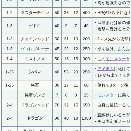
・肉が超強力なので
1-2
マスターチキン
50
26
12
400
・HPが15以下に
・武器または盾の修
1-3
ゲドロ
40
9
7
40
・攻撃を受けると分
1-3
チェインヘッド
50
31
10
200
・2マス先から攻撃
1-3
パコレプキーナ
45
22
12
250
・壁を抜け、ふらふ
1-4
ミストノス
50
16
15
300
・この
モンスター
と
・
アイテム
に化けて
1-25
ンバマ
40
55
20
250
・1Fから出てくる
1-25
将軍
30
17
11
60
・倒れて3ターン後
将軍ゾンビ
7
8
9
25
・
モンスター
に乗り
2-4
ドラゴンヘッド
70
32
15
650
・自身に後続する
モ
・直線状にいると3
2-4
ドラゴン
90
40
18
1300
・炎は固定ダメージ