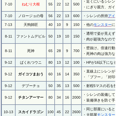
・近くにいるシレン
7-10
ねむり大根
55
22
12
500
・にぎり親方、ガイ
7-10
ノロージョの母
56
22
13
600
・シレンの所持
アイ
7-13
天狗師匠
40
10
9
150
・他の
モンスター
に
・透明で姿が見えず
8-11
ファントムデビル
50
19
10
150
・肉が超強力なので
・壁抜け。倍速行動
8-11
死神
65
28
9
700
・死神の肉は強力な
9-12
ばくれつウニ
80
13
12
100
・HPが16以下にな
・直線上にシレンが
9-12
ガイコツまおう
60
16
14
350
・「ブフー」「封印
9-12
デブーチョ
50
35
13
500
・射程5マスの石を
・シレンの装備して
9-12
チタンアーマー
80
34
16
2000
・装備弾きを防ぐ手
・同じ部屋にいると
10-13
スカイドラゴン
100
45
22
2600
・大部屋
モンスター