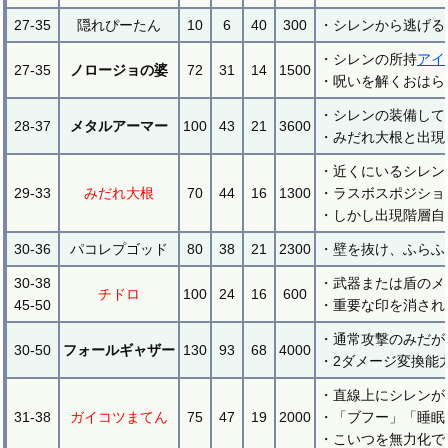
27-35
隠れぴーたん
10
6
40
300
・シレンから逃げる
・シレンの所持
アイ
27-35
ノロージョの婆
72
31
14
1500
・呪いを解くおはら
・シレンの装備して
28-37
メタルアーマー
100
43
21
3600
・みだれ大根と出現
・近くにいるシレン
29-33
みだれ大根
70
44
16
1300
・ラスボスポジショ
・しかし出現階層自
30-36
パコレプゴッド
80
38
21
2300
・壁を抜け、ふらふ
30-38
・武器または盾のメ
チドロ
100
24
16
600
45-50
・重要な印を消され
・通常攻撃のみだが
30-50
フォールギャザー
130
93
68
4000
・2ダメージ変換能
・直線上にシレンが
31-38
ガイコツまてん
75
47
19
2000
・「ブフー」「睡眠
・こいつを無力化で