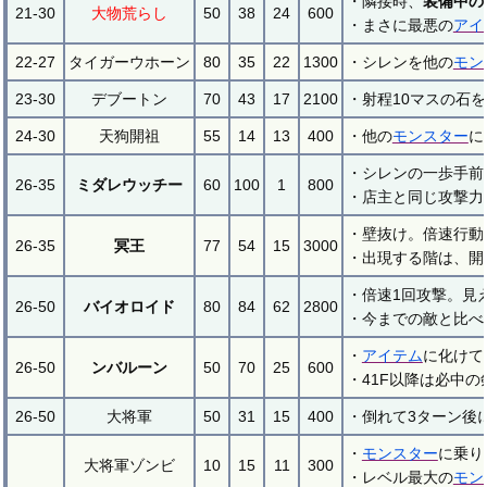
・隣接時、
装備中の
21-30
大物荒らし
50
38
24
600
・まさに最悪の
アイ
22-27
タイガーウホーン
80
35
22
1300
・シレンを他の
モン
23-30
デブートン
70
43
17
2100
・射程10マスの石
24-30
天狗開祖
55
14
13
400
・他の
モンスター
に
・シレンの一歩手前
26-35
ミダレウッチー
60
100
1
800
・店主と同じ攻撃力
・壁抜け。倍速行動
26-35
冥王
77
54
15
3000
・出現する階は、開
・倍速1回攻撃。見
26-50
バイオロイド
80
84
62
2800
・今までの敵と比べ
・
アイテム
に化けて
26-50
ンバルーン
50
70
25
600
・41F以降は必中
26-50
大将軍
50
31
15
400
・倒れて3ターン後
・
モンスター
に乗り
大将軍ゾンビ
10
15
11
300
・レベル最大の
モン