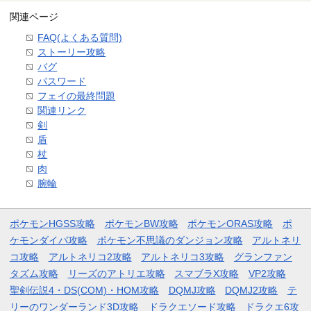
関連ページ
FAQ(よくある質問)
ストーリー攻略
バグ
パスワード
フェイの最終問題
関連リンク
剣
盾
杖
肉
腕輪
ポケモンHGSS攻略
ポケモンBW攻略
ポケモンORAS攻略
ポ
ケモンダイパ攻略
ポケモン不思議のダンジョン攻略
アルトネリ
コ攻略
アルトネリコ2攻略
アルトネリコ3攻略
グランファン
タズム攻略
リーズのアトリエ攻略
スマブラX攻略
VP2攻略
聖剣伝説4・DS(COM)・HOM攻略
DQMJ攻略
DQMJ2攻略
テ
リーのワンダーランド3D攻略
ドラクエソード攻略
ドラクエ6攻