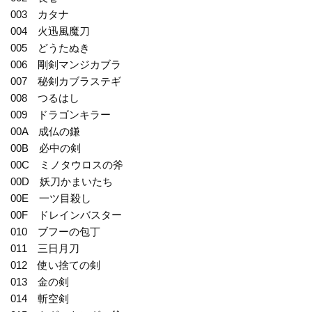
003 カタナ
004 火迅風魔刀
005 どうたぬき
006 剛剣マンジカブラ
007 秘剣カブラステギ
008 つるはし
009 ドラゴンキラー
00A 成仏の鎌
00B 必中の剣
00C ミノタウロスの斧
00D 妖刀かまいたち
00E 一ツ目殺し
00F ドレインバスター
010 ブフーの包丁
011 三日月刀
012 使い捨ての剣
013 金の剣
014 斬空剣