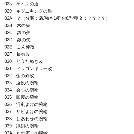
028 ゲイズの盾
029 キグニキングの盾
02A ？（分類：盾/強さ1/強化8/説明文：？？？？）
02B 木の矢
02C 鉄の矢
02D 銀の矢
02E こん棒改
02F 長巻改
030 どうたぬき改
031 ドラゴンキラー改
032 金の剣改
033 遠投の腕輪
034 会心の腕輪
035 回復の腕輪
036 混乱よけの腕輪
037 サビよけの腕輪
038 しあわせの腕輪
039 識別の腕輪
03A たれ流しの腕輪