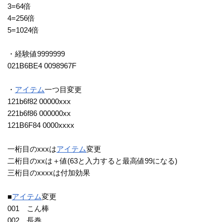
3=64倍
4=256倍
5=1024倍
・経験値9999999
021B6BE4 0098967F
・
アイテム
一つ目変更
121b6f82 00000xxx
221b6f86 000000xx
121B6F84 0000xxxx
一桁目のxxxは
アイテム
変更
二桁目のxxは＋値(63と入力すると最高値99になる)
三桁目のxxxxは付加効果
■
アイテム
変更
001 こん棒
002 長巻