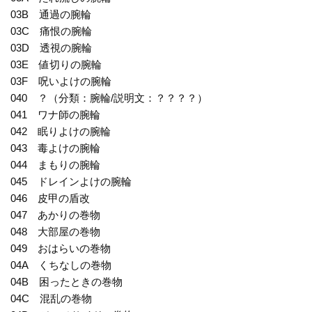
03B 通過の腕輪
03C 痛恨の腕輪
03D 透視の腕輪
03E 値切りの腕輪
03F 呪いよけの腕輪
040 ？（分類：腕輪/説明文：？？？？）
041 ワナ師の腕輪
042 眠りよけの腕輪
043 毒よけの腕輪
044 まもりの腕輪
045 ドレインよけの腕輪
046 皮甲の盾改
047 あかりの巻物
048 大部屋の巻物
049 おはらいの巻物
04A くちなしの巻物
04B 困ったときの巻物
04C 混乱の巻物