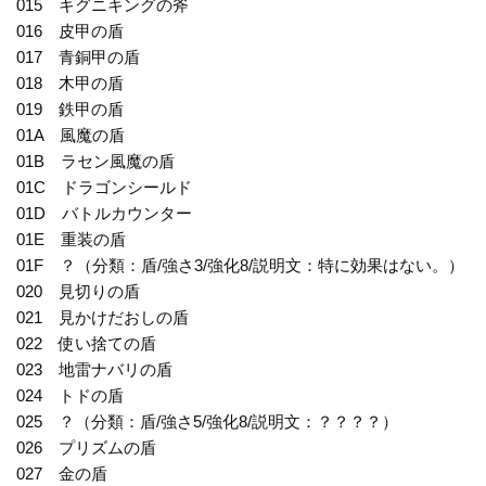
015 キグニキングの斧
016 皮甲の盾
017 青銅甲の盾
018 木甲の盾
019 鉄甲の盾
01A 風魔の盾
01B ラセン風魔の盾
01C ドラゴンシールド
01D バトルカウンター
01E 重装の盾
01F ？（分類：盾/強さ3/強化8/説明文：特に効果はない。）
020 見切りの盾
021 見かけだおしの盾
022 使い捨ての盾
023 地雷ナバリの盾
024 トドの盾
025 ？（分類：盾/強さ5/強化8/説明文：？？？？）
026 プリズムの盾
027 金の盾