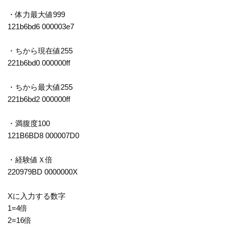
・体力最大値999
121b6bd6 000003e7
・ちから現在値255
221b6bd0 000000ff
・ちから最大値255
221b6bd2 000000ff
・満腹度100
121B6BD8 000007D0
・経験値Ｘ倍
220979BD 0000000X
Xに入力する数字
1=4倍
2=16倍