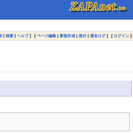
新
|
検索
|
ヘルプ
] [
ページ編集
|
新規作成
|
差分
|
過去ログ
] [
ログイン
]