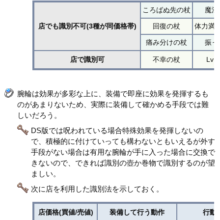
ころばぬ先の杖
魔法
店でも識別不可(3種が同価格帯)
回復の杖
体力満
痛み分けの杖
振っ
店で識別可
不幸の杖
Lv
腕輪は効果が多彩な上に、装備で即座に効果を発揮するも
のがあまりないため、実際に装備して確かめる手段では難
しいだろう。
DS版では呪われている場合特殊効果を発揮しないの
で、積極的に付けていっても構わないともいえるが外す
手段がない場合は有用な腕輪が手に入った場合に交換で
きないので、できれば識別の壺か巻物で識別するのが望
ましい。
次に店を利用した識別法を示しておく。
店価格(買値/売値)
装備して行う動作
行動