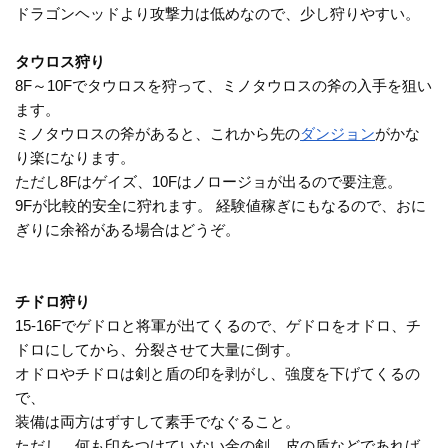
ドラゴンヘッドより攻撃力は低めなので、少し狩りやすい。
タウロス狩り
8F～10Fでタウロスを狩って、ミノタウロスの斧の入手を狙い
ます。
ミノタウロスの斧があると、これから先の
ダンジョン
がかな
り楽になります。
ただし8Fはゲイズ、10Fはノロージョが出るので要注意。
9Fが比較的安全に狩れます。 経験値稼ぎにもなるので、おに
ぎりに余裕がある場合はどうぞ。
チドロ狩り
15-16Fでゲドロと将軍が出てくるので、ゲドロをオドロ、チ
ドロにしてから、分裂させて大量に倒す。
オドロやチドロは剣と盾の印を剥がし、強度を下げてくるの
で、
装備は両方はずすして素手でなぐること。
ただし、何も印をつけていない金の剣、皮の盾などであれば