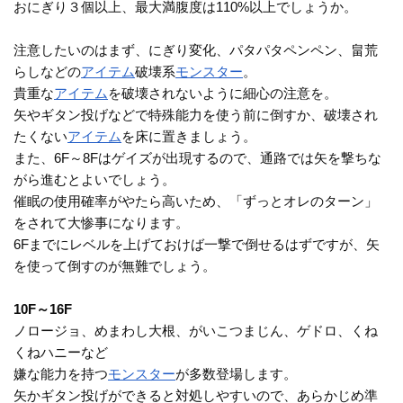
おにぎり３個以上、最大満腹度は110%以上でしょうか。
注意したいのはまず、にぎり変化、パタパタペンペン、畠荒
らしなどの
アイテム
破壊系
モンスター
。
貴重な
アイテム
を破壊されないように細心の注意を。
矢やギタン投げなどで特殊能力を使う前に倒すか、破壊され
たくない
アイテム
を床に置きましょう。
また、6F～8Fはゲイズが出現するので、通路では矢を撃ちな
がら進むとよいでしょう。
催眠の使用確率がやたら高いため、「ずっとオレのターン」
をされて大惨事になります。
6Fまでにレベルを上げておけば一撃で倒せるはずですが、矢
を使って倒すのが無難でしょう。
10F～16F
ノロージョ、めまわし大根、がいこつまじん、ゲドロ、くね
くねハニーなど
嫌な能力を持つ
モンスター
が多数登場します。
矢かギタン投げができると対処しやすいので、あらかじめ準