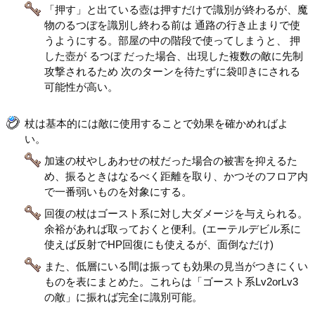
「押す」と出ている壺は押すだけで識別が終わるが、魔
物のるつぼを識別し終わる前は 通路の行き止まりで使
うようにする。部屋の中の階段で使ってしまうと、 押
した壺が るつぼ だった場合、出現した複数の敵に先制
攻撃されるため 次のターンを待たずに袋叩きにされる
可能性が高い。
杖は基本的には敵に使用することで効果を確かめればよ
い。
加速の杖やしあわせの杖だった場合の被害を抑えるた
め、振るときはなるべく距離を取り、かつそのフロア内
で一番弱いものを対象にする。
回復の杖はゴースト系に対し大ダメージを与えられる。
余裕があれば取っておくと便利。(エーテルデビル系に
使えば反射でHP回復にも使えるが、面倒なだけ)
また、低層にいる間は振っても効果の見当がつきにくい
ものを表にまとめた。これらは「ゴースト系Lv2orLv3
の敵」に振れば完全に識別可能。