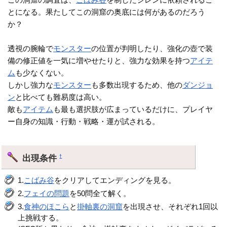
とになる。果たしてこの洞窟の奥底には何があるのだろう
か？
透視の腕輪で
モンスター
の位置が判明したり、強化の壺で装
備の修正値を一気に増やせたりと、強力な効果を持つ
アイテ
ム
も少なくない。
しかし強力な
モンスター
も多数出現するため、他の
ダンジョ
ン
と比べても難易度は高い。
敵も
アイテム
も最も選択肢が広まっているだけに、プレイヤ
ー自身の知識・行動・戦略・運が試される。
出現条件
†
1.
こばみ谷
をクリアしてエンディングを見る。
2.
フェイの問題
を50問全て解く。
3.
食神のほこら
と
掛軸裏の洞窟
を出現させ、それぞれ1回以
上挑戦する。