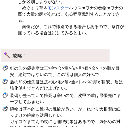
しか区別しようがない。
めぐすり草＆
モンスター
ハウスorワナの巻物orワナの
罠で大量の罠があれば、ある程度識別することができ
る。
面倒だが、これで識別できる場合もあるので、条件が
揃っている場合は試してみるとよい。
攻略
†
剣の印の優先度は三>空>会>竜>仏>月>目>金>ドの順が目
安。絶対ではないので、この辺は個人の好みで。
盾の印の優先度は皮>見>地>竜>金>ト>バの順が目安。盾は
強化値もできるだけ上げたい。
装備が整っていて餓死は辛いので、皮甲の盾は最優先にキ
ープしておきたい、
腕輪は基本的に透視の腕輪が良い。が、ねむり大根階は眠
りよけの腕輪も活用したい。
ガイコツまてんの杖にも睡眠効果はあるので、気休めの対