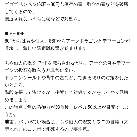
ゴゴゴペンペン(66F～80F)も保存の壺、強化の壺などを破壊
してくるので、
接近されないうちに杖などで対処を。
80F～99F
80Fからはもや仙人、86Fからアークドラゴンとデブーゴンが
登場し、激しい遠距離攻撃が始まります。
もや仙人の呪文でHPを減らされながら、アークの炎やデブー
ゴンの投石を喰らうと非常に辛い。
ドラゴンシールドや背中の壺など、できる限りの対策をした
いところ。
階段を探して逃げるか、接近して対処するかをしっかり見極
めましょう。
この時点で盾の防御力が30前後、レベル50以上が目安でしょ
うか。
地雷ナバリがない場合は、もや仙人の呪文とウニの自爆（大
型地雷）のコンボで即死するので要注意。