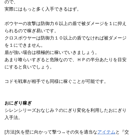
ので、
実際にはもっと多く入手できるはず。
ボウヤーの攻撃は防御力６以上の盾で被ダメージを１に抑え
られるので稼ぎ易いです。
クロスボウヤーは防御力１０以上の盾でなければ被ダメージ
を１にできません。
盾が強い場合は積極的に稼いでいきましょう。
あまり喰らいすぎると危険なので、ＨＰの半分あたりを目安
にすると良いでしょう。
コドモ戦車が相手でも同様に稼ぐことが可能です。
おにぎり稼ぎ
シレンシリーズおなじみ？のにぎり変化を利用したおにぎり
入手法。
[方法]矢を壁に向かって撃つ→その矢を適当な
アイテム
と『交