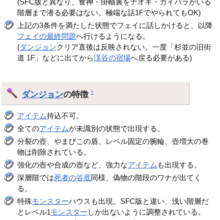
(SFC版と異なり、食神・掛軸裏をナオキ・ガイバラがいる
階層まで潜る必要はない。極端な話1FでやられてもOK)
上記の3条件を満たした状態でフェイに話しかけると、以降
フェイの最終問題
へ行けるようになる。
(
ダンジョン
クリア直後は反映されない。一度「杉並の旧街
道 1F」などに出てから
渓谷の宿場
へ戻る必要がある)
ダンジョン
の特徴
†
アイテム
持込不可。
全ての
アイテム
が未識別の状態で出現する。
分裂の壺、やまびこの盾、レベル固定の腕輪、壺増大の巻
物は削除されている。
強化の壺や合成の壺など、強力な
アイテム
も出現する。
深層階では
死者の谷底
同様、偽物の階段のワナが出てく
る。
特殊
モンスター
ハウスも出現。SFC版と違い、浅い階層だ
とレベル1
モンスター
しか出ないように調整されている。