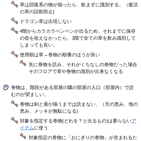
草は回復系の物が揃ったら、飲まずに識別する。（復活
の草の誤飲防止)
ドラゴン草は出現しない
4階からカラカラペンペンが出るため、それまでに保存
の壺を拾えなかったら、3階で全ての草を飲み識別して
しまっても良い。
使用順は草→巻物の順番のほうが良い
先に巻物を読み、それがくちなしの巻物だった場合
そのフロアで草や巻物の識別が出来なくなる
巻物は、階段がある部屋の隣の部屋の入口（部屋内）で読
むのが望ましい。
巻物は剣と盾が揃うまでは読まない。（天の恵み、地の
恵み、メッキが無駄になる)
対象を指定する巻物(どれを？と出るもの)は要らない
ア
イテム
に使う
対象指定の巻物に「おにぎりの巻物」が含まれるた