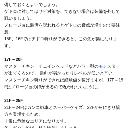
備しておくとよいでしょう。
ゲドロに対してはサビ対策を。できない場合は装備を外して
戦いましょう。
ノロージョに装備を呪われるとゲドロの脅威が増すので要注
意。
15F、16Fではチドロ狩りができると、この先が楽になりま
す。
17F～20F
マスターチキン、チェインヘッドなどパワー型の
モンスター
が出てくるので、 盾剣が弱かったりレベルが低いと辛い。
マスターチキン狩りができれば経験値を稼げますが、17F～19
Fはノロージョの姉が出るので呪われないように。
21F～25F
21F～24Fはガンコ戦車とスーパーゲイズ、22Fからにぎり親
方も登場するため、
非常に危険なエリアになります。
矢、ギタン投げ、杖を駆使しましょう。