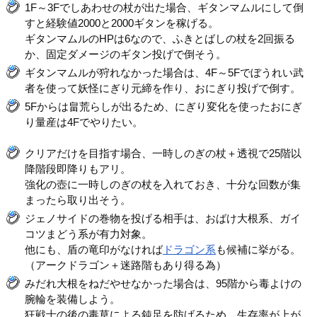
1F～3Fでしあわせの杖が出た場合、ギタンマムルにして倒
すと経験値2000と2000ギタンを稼げる。
ギタンマムルのHPは6なので、ふきとばしの杖を2回振る
か、固定ダメージのギタン投げで倒そう。
ギタンマムルが狩れなかった場合は、4F～5Fでぼうれい武
者を使って妖怪にぎり元締を作り、おにぎり投げで倒す。
5Fからは畠荒らしが出るため、にぎり変化を使ったおにぎ
り量産は4Fでやりたい。
クリアだけを目指す場合、一時しのぎの杖＋透視で25階以
降階段即降りもアリ。
強化の壺に一時しのぎの杖を入れておき、十分な回数が集
まったら取り出そう。
ジェノサイドの巻物を投げる相手は、おばけ大根系、ガイ
コツまどう系が有力対象。
他にも、盾の竜印がなければ
ドラゴン系
も候補に挙がる。
（アークドラゴン＋迷路階もあり得る為）
みだれ大根をねだやせなかった場合は、95階から毒よけの
腕輪を装備しよう。
狂戦士の後の毒草による鈍足を防げるため、生存率が上が