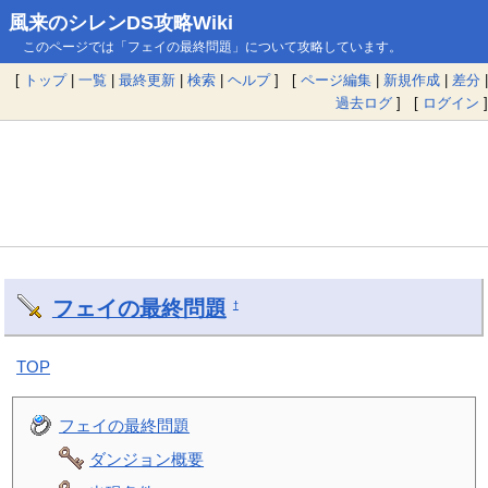
風来のシレンDS攻略Wiki
このページでは「フェイの最終問題」について攻略しています。
[
トップ
|
一覧
|
最終更新
|
検索
|
ヘルプ
] [
ページ編集
|
新規作成
|
差分
|
過去ログ
] [
ログイン
]
フェイの最終問題
†
TOP
フェイの最終問題
ダンジョン概要