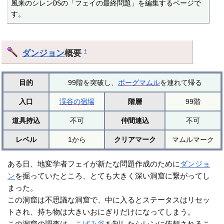
風来のシレンDSの「フェイの最終問題」を編集するページで
す。
ダンジョン
概要
†
目的
99階を突破し、
ボーグマムル
を連れて帰る
入口
渓谷の宿場
階層
99階
道具持込
不可
仲間連込
不可
レベル
1から
クリアマーク
マムルマーク
ある日、地変学者フェイが新たな問題作成のために
ダンジョ
ン
を掘っていたところ、とても大きく深い洞窟に繋がってし
まった。
この洞窟は不思議な洞窟で、中に入るとステータスはリセッ
トされ、持ち物は大きいおにぎりだけになってしまう。
この洞窟の調査は、
こばみ谷
を制したシレンに依頼されるこ