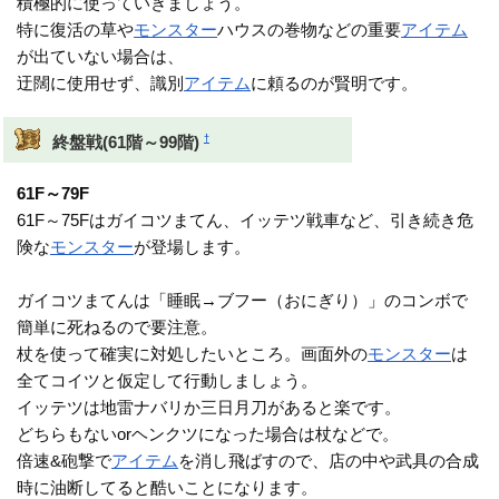
積極的に使っていきましょう。
特に復活の草や
モンスター
ハウスの巻物などの重要
アイテム
が出ていない場合は、
迂闊に使用せず、識別
アイテム
に頼るのが賢明です。
†
終盤戦(61階～99階)
61F～79F
61F～75Fはガイコツまてん、イッテツ戦車など、引き続き危
険な
モンスター
が登場します。
ガイコツまてんは「睡眠→ブフー（おにぎり）」のコンボで
簡単に死ねるので要注意。
杖を使って確実に対処したいところ。画面外の
モンスター
は
全てコイツと仮定して行動しましょう。
イッテツは地雷ナバリか三日月刀があると楽です。
どちらもないorヘンクツになった場合は杖などで。
倍速&砲撃で
アイテム
を消し飛ばすので、店の中や武具の合成
時に油断してると酷いことになります。