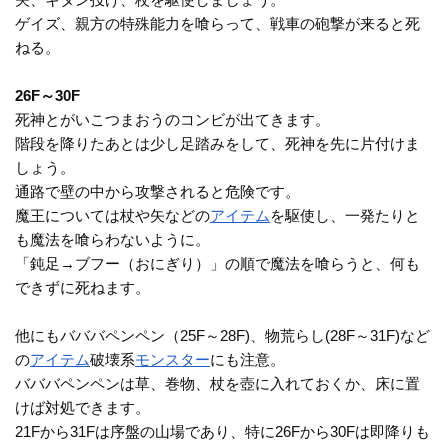
ゲイズ、親方の特殊能力を喰らって、戦車の砲撃が来ると死
ねる。
26F～30F
死神とがいこつまおうのコンビが出てきます。
階段を降りたあとは少し足踏みをして、死神を先に片付けま
しょう。
通路で壁の中から攻撃されると危険です。
魔王については杖や矢などの
アイテム
を駆使し、一発たりと
も魔法を喰らわないように。
「鈍足→ブフー（おにぎり）」の順で魔法を喰らうと、何も
できずに死ねます。
他にもバババペンペン（25F～28F)、物荒らし(28F～31F)など
の
アイテム
破壊系
モンスター
にも注意。
バババペンペンは草、巻物、杖を壺に入れておくか、床に置
けば対処できます。
21Fから31Fは序盤の山場であり、特に26Fから30Fは即降りも