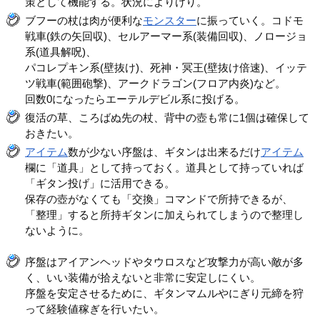
策として機能する。状況によりけり。
ブフーの杖は肉が便利な
モンスター
に振っていく。コドモ
戦車(鉄の矢回収)、セルアーマー系(装備回収)、ノロージョ
系(道具解呪)、
パコレプキン系(壁抜け)、死神・冥王(壁抜け倍速)、イッテ
ツ戦車(範囲砲撃)、アークドラゴン(フロア内炎)など。
回数0になったらエーテルデビル系に投げる。
復活の草、ころばぬ先の杖、背中の壺も常に1個は確保して
おきたい。
アイテム
数が少ない序盤は、ギタンは出来るだけ
アイテム
欄に「道具」として持っておく。道具として持っていれば
「ギタン投げ」に活用できる。
保存の壺がなくても「交換」コマンドで所持できるが、
「整理」すると所持ギタンに加えられてしまうので整理し
ないように。
序盤はアイアンヘッドやタウロスなど攻撃力が高い敵が多
く、いい装備が拾えないと非常に安定しにくい。
序盤を安定させるために、ギタンマムルやにぎり元締を狩
って経験値稼ぎを行いたい。