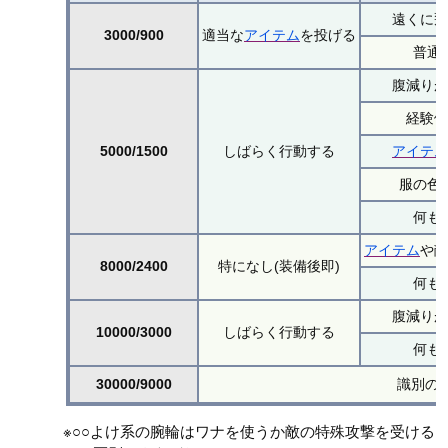
遠くに
3000/900
適当な
アイテム
を投げる
普通
腹減り
経験
5000/1500
しばらく行動する
アイテ
服の色
何も
アイテム
や
8000/2400
特になし(装備後即)
何も
腹減り
10000/3000
しばらく行動する
何も
30000/9000
識別の
※○○よけ系の腕輪はワナを使うか敵の特殊攻撃を受ける