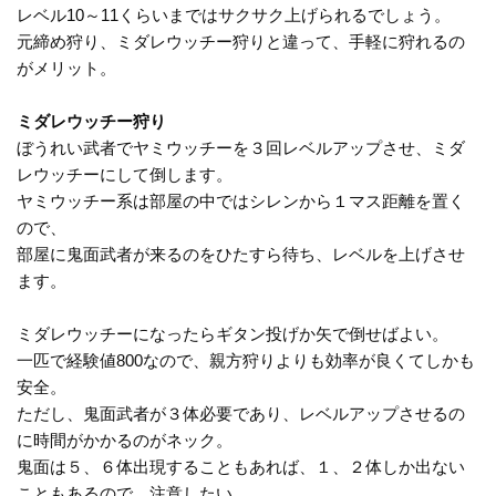
レベル10～11くらいまではサクサク上げられるでしょう。
元締め狩り、ミダレウッチー狩りと違って、手軽に狩れるの
がメリット。
ミダレウッチー狩り
ぼうれい武者でヤミウッチーを３回レベルアップさせ、ミダ
レウッチーにして倒します。
ヤミウッチー系は部屋の中ではシレンから１マス距離を置く
ので、
部屋に鬼面武者が来るのをひたすら待ち、レベルを上げさせ
ます。
ミダレウッチーになったらギタン投げか矢で倒せばよい。
一匹で経験値800なので、親方狩りよりも効率が良くてしかも
安全。
ただし、鬼面武者が３体必要であり、レベルアップさせるの
に時間がかかるのがネック。
鬼面は５、６体出現することもあれば、１、２体しか出ない
こともあるので、注意したい。