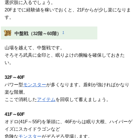
選択肢に入るでしょう。
20Fまでに経験値を稼いでおくと、21Fからが少し楽になりま
す。
†
中盤戦（32階～60階）
山場を越えて、中盤戦です。
そろそろ武具に金印と、眠りよけの腕輪を確保しておきた
い。
32F～40F
パワー型
モンスター
が多くなります。盾剣が強ければかなり
楽な階層。
ここで消耗した
アイテム
を回収して蓄えましょう。
41F～60F
オドロ(41F～55F)を筆頭に、46Fからは眠り大根、ハイパーゲ
イズにスカイドラゴンなど
危険な
モンスター
がぞろぞろ登場します。