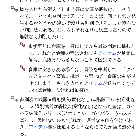
物を入れたら消えてしまう壺は倉庫か底抜け。「そうこ
かそこ」とでも名付けて割ってしまえば、落とし穴が発
生するかどうかの違いで残りも判別できる。また割らな
い判別法もある。どちらもそれなりに役立つ壺なので、
無駄なく判別したい。
まず事前に倉庫を一杯にしてから最終問題に挑む方
法。これだと倉庫の壺は入れても
アイテム
が足元に
落ち、底抜けなら落ちないことで区別できる。
倉庫に空きがある場合は、冒険を中断して、「タイ
ムアタック＞普通に挑戦」を選べば、倉庫の中が覗
けてしまう。さっき入れた
アイテム
が送られてきて
いれば倉庫、なければ底抜け。
識別済の武器or盾を投入(変化なし)→階段下りる(変化な
し)→未識別武器or盾投入(変化なし)となった壺は、ガイ
バラ失敗作シリーズ(アホくさい、ガイバラ、うっぷん
ばらし、割れない)のいずれか。適当な名前を付けてお
き、
アイテム
欄を圧迫するようなら捨てるか店で処分す
る。