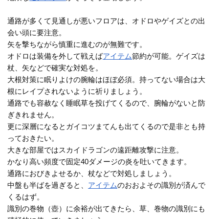
通路が多くて見通しが悪いフロアは、オドロやゲイズとの出
会い頭に要注意。
矢を撃ちながら慎重に進むのが無難です。
オドロは装備を外して戦えば
アイテム
節約が可能。ゲイズは
杖、矢などで確実な対処を。
大根対策に眠りよけの腕輪はほぼ必須。持ってない場合は大
根にレイプされないように祈りましょう。
通路でも容赦なく睡眠草を投げてくるので、腕輪がないと防
ぎきれません。
更に深層になるとガイコツまてんも出てくるので是非とも持
っておきたい。
大きな部屋ではスカイドラゴンの遠距離攻撃に注意。
かなり高い頻度で固定40ダメージの炎を吐いてきます。
通路におびきよせるか、杖などで対処しましょう。
中盤も半ばを過ぎると、
アイテム
のおおよその識別が済んで
くるはず。
識別の巻物（壺）に余裕が出てきたら、草、巻物の識別にも