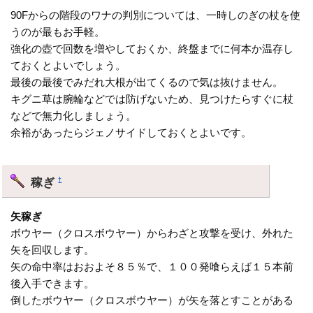
90Fからの階段のワナの判別については、一時しのぎの杖を使
うのが最もお手軽。
強化の壺で回数を増やしておくか、終盤までに何本か温存し
ておくとよいでしょう。
最後の最後でみだれ大根が出てくるので気は抜けません。
キグニ草は腕輪などでは防げないため、見つけたらすぐに杖
などで無力化しましょう。
余裕があったらジェノサイドしておくとよいです。
稼ぎ
†
矢稼ぎ
ボウヤー（クロスボウヤー）からわざと攻撃を受け、外れた
矢を回収します。
矢の命中率はおおよそ８５％で、１００発喰らえば１５本前
後入手できます。
倒したボウヤー（クロスボウヤー）が矢を落とすことがある