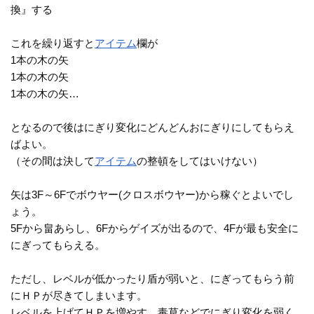
換』する
これを繰り返すと
アイテム
欄が
1本の木の矢
1本の木の矢
1本の木の矢…
となるので後はにぎり変化にどんどんおにぎりにしてもらえ
ばよい。
（その間は決して
アイテム
の整頓をしてはいけない）
矢は3F～6Fでボウヤー(クロスボウヤー)から稼ぐとよいでし
ょう。
5Fから畠あらし、6Fからゲイズが出るので、4Fが最も安全に
にぎってもらえる。
ただし、レベルが低かったり盾が弱いと、にぎってもらう前
にＨＰが尽きてしまいます。
レベルを上げてＨＰを増やす、毒草などでにぎり変化を弱く