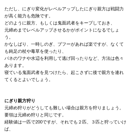
ただし、にぎり変化がレベルアップしたにぎり親方は戦闘力
が高く能力も危険です。
どのように親方、もしくは鬼面武者をキープしておき、
元締めまでレベルアップさせるかがポイントになるでしょ
う。
かなしばり、一時しのぎ、ブフーがあれば楽ですが、なくて
も鈍足の杖や毒草を使ったり、
バネのワナや水辺を利用して逃げ回ったりなど、方法は色々
あります。
寝ている鬼面武者を見つけたら、起こさずに後で親方を連れ
てくるとよいでしょう。
にぎり親方狩り
元締め狩りがどうしても難しい場合は親方を狩りましょう。
要領は元締め狩りと同じです。
経験値は一匹で200ですが、それでも２匹、３匹と狩っていけ
ば、