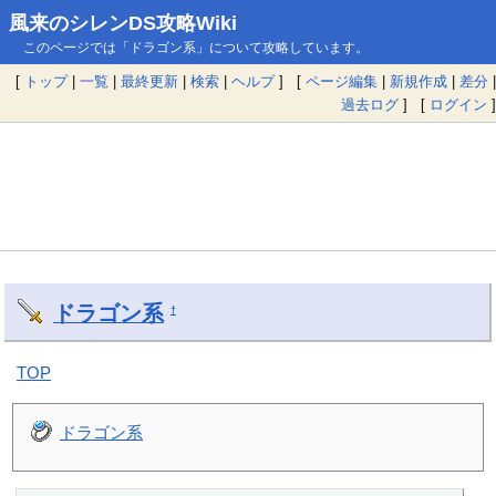
風来のシレンDS攻略Wiki
このページでは「ドラゴン系」について攻略しています。
[
トップ
|
一覧
|
最終更新
|
検索
|
ヘルプ
] [
ページ編集
|
新規作成
|
差分
|
過去ログ
] [
ログイン
]
ドラゴン系
†
TOP
ドラゴン系