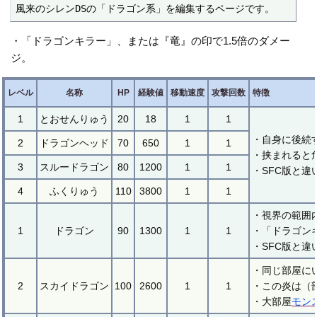
風来のシレンDSの「ドラゴン系」を編集するページです。
・「ドラゴンキラー」、または『竜』の印で1.5倍のダメー
ジ。
レベル
名称
HP
経験値
移動速度
攻撃回数
特徴
1
とおせんりゅう
20
18
1
1
・自身に後続
2
ドラゴンヘッド
70
650
1
1
・挟まれると
3
スルードラゴン
80
1200
1
1
・SFC版と違
4
ふくりゅう
110
3800
1
1
・視界の範囲
1
ドラゴン
90
1300
1
1
・「ドラゴン
・SFC版と
・同じ部屋に
2
スカイドラゴン
100
2600
1
1
・この炎は（
・大部屋
モン