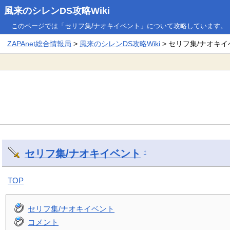
風来のシレンDS攻略Wiki
このページでは「セリフ集/ナオキイベント」について攻略しています。
ZAPAnet総合情報局
>
風来のシレンDS攻略Wiki
> セリフ集/ナオキ
セリフ集/ナオキイベント
†
TOP
セリフ集/ナオキイベント
コメント