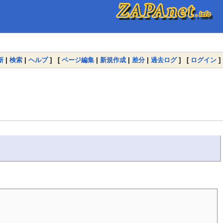
新
|
検索
|
ヘルプ
] [
ページ編集
|
新規作成
|
差分
|
過去ログ
] [
ログイン
]