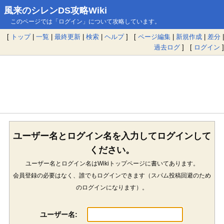
風来のシレンDS攻略Wiki
このページでは「ログイン」について攻略しています。
[
トップ
|
一覧
|
最終更新
|
検索
|
ヘルプ
] [
ページ編集
|
新規作成
|
差分
|
過去ログ
] [
ログイン
]
ユーザー名とログイン名を入力してログインして
ください。
ユーザー名とログイン名はWikiトップページに書いてあります。
会員登録の必要はなく、誰でもログインできます（スパム投稿回避のため
のログインになります）。
ユーザー名: