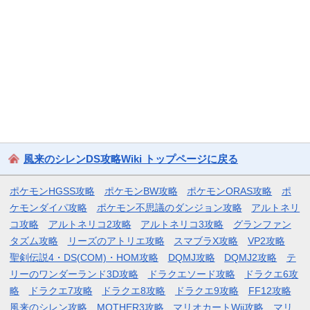
風来のシレンDS攻略Wiki トップページに戻る
ポケモンHGSS攻略
ポケモンBW攻略
ポケモンORAS攻略
ポ
ケモンダイパ攻略
ポケモン不思議のダンジョン攻略
アルトネリ
コ攻略
アルトネリコ2攻略
アルトネリコ3攻略
グランファン
タズム攻略
リーズのアトリエ攻略
スマブラX攻略
VP2攻略
聖剣伝説4・DS(COM)・HOM攻略
DQMJ攻略
DQMJ2攻略
テ
リーのワンダーランド3D攻略
ドラクエソード攻略
ドラクエ6攻
略
ドラクエ7攻略
ドラクエ8攻略
ドラクエ9攻略
FF12攻略
風来のシレン攻略
MOTHER3攻略
マリオカートWii攻略
マリ