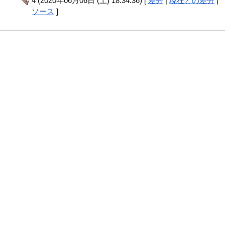
4 (2020年06月06日 (土) 18:34:36) [
差分
|
現在との差分
|
ソース
]