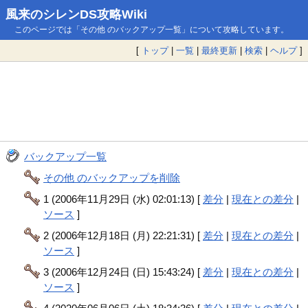
風来のシレンDS攻略Wiki
このページでは「その他 のバックアップ一覧」について攻略しています。
[
トップ
|
一覧
|
最終更新
|
検索
|
ヘルプ
]
バックアップ一覧
その他 のバックアップを削除
1 (2006年11月29日 (水) 02:01:13) [
差分
|
現在との差分
|
ソース
]
2 (2006年12月18日 (月) 22:21:31) [
差分
|
現在との差分
|
ソース
]
3 (2006年12月24日 (日) 15:43:24) [
差分
|
現在との差分
|
ソース
]