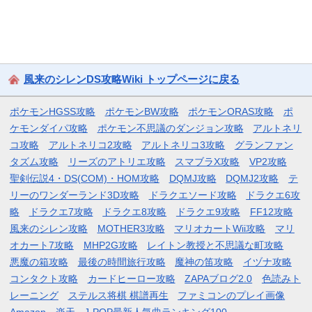
風来のシレンDS攻略Wiki トップページに戻る
ポケモンHGSS攻略
ポケモンBW攻略
ポケモンORAS攻略
ポ
ケモンダイパ攻略
ポケモン不思議のダンジョン攻略
アルトネリ
コ攻略
アルトネリコ2攻略
アルトネリコ3攻略
グランファン
タズム攻略
リーズのアトリエ攻略
スマブラX攻略
VP2攻略
聖剣伝説4・DS(COM)・HOM攻略
DQMJ攻略
DQMJ2攻略
テ
リーのワンダーランド3D攻略
ドラクエソード攻略
ドラクエ6攻
略
ドラクエ7攻略
ドラクエ8攻略
ドラクエ9攻略
FF12攻略
風来のシレン攻略
MOTHER3攻略
マリオカートWii攻略
マリ
オカート7攻略
MHP2G攻略
レイトン教授と不思議な町攻略
悪魔の箱攻略
最後の時間旅行攻略
魔神の笛攻略
イヅナ攻略
コンタクト攻略
カードヒーロー攻略
ZAPAブログ2.0
色読みト
レーニング
ステルス将棋 棋譜再生
ファミコンのプレイ画像