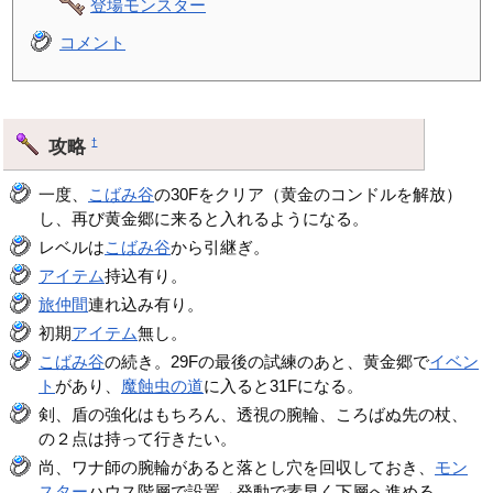
登場モンスター
コメント
攻略
†
一度、
こばみ谷
の30Fをクリア（黄金のコンドルを解放）
し、再び黄金郷に来ると入れるようになる。
レベルは
こばみ谷
から引継ぎ。
アイテム
持込有り。
旅仲間
連れ込み有り。
初期
アイテム
無し。
こばみ谷
の続き。29Fの最後の試練のあと、黄金郷で
イベン
ト
があり、
魔蝕虫の道
に入ると31Fになる。
剣、盾の強化はもちろん、透視の腕輪、ころばぬ先の杖、
の２点は持って行きたい。
尚、ワナ師の腕輪があると落とし穴を回収しておき、
モン
スター
ハウス階層で設置→発動で素早く下層へ進める。