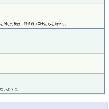
王を倒した後は、通常通り同士討ちを始める。
。
れないように。