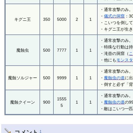
・通常攻撃のみ
・
儀式の洞窟
：3
キグニ王
350
5000
2
1
・こいつを倒し
・キグニ王が生
・通常攻撃のみ
・特殊な行動は
魔蝕虫
500
7777
1
1
・滝壺の洞窟（
・他にも
モンス
・通常攻撃のみ
魔蝕ソルジャー
500
9999
1
1
・
魔蝕虫の道
に
・倒すと必ず「
・通常攻撃のみ
1555
魔蝕クイーン
900
1
1
・
魔蝕虫の道
の9
5
・敵はこいつ一
コメント
†