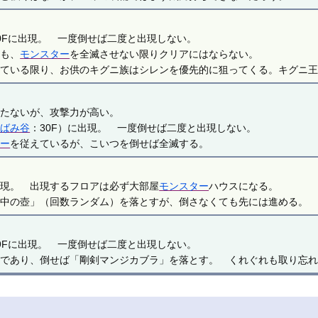
。
0Fに出現。 一度倒せば二度と出現しない。
ても、
モンスター
を全滅させない限りクリアにはならない。
きている限り、お供のキグニ族はシレンを優先的に狙ってくる。キグニ
。
持たないが、攻撃力が高い。
こばみ谷
：30F）に出現。 一度倒せば二度と出現しない。
ター
を従えているが、こいつを倒せば全滅する。
。
出現。 出現するフロアは必ず大部屋
モンスター
ハウスになる。
背中の壺」（回数ランダム）を落とすが、倒さなくても先には進める
。
9Fに出現。 一度倒せば二度と出現しない。
匹であり、倒せば「剛剣マンジカブラ」を落とす。 くれぐれも取り忘