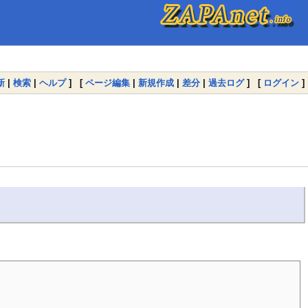
新
|
検索
|
ヘルプ
] [
ページ編集
|
新規作成
|
差分
|
過去ログ
] [
ログイン
]