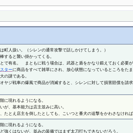
では町人扱い。（シレンの通常攻撃で話しかけてしまう。）
泥棒すると襲い掛かってくる。
ことで有名。 まともに戦う場合は、武器と盾をかなり鍛えておく必要
ンスター
に商品をすべて雑草にされ、放心状態になっているところをた
最大の謎である。
やオヤジ戦車の爆風で商品が消滅すると、シレンに対して損害賠償を請
じ階に現れるようになる。
ないが、基本能力は店主並みに高い。
合、たとえ店主を倒したとしても、こいつと番犬の追撃をかわさなけれ
じ階に現れるようになる。
ほど強くはないが、並みの装備ではまず太刀打ちできないだろう。