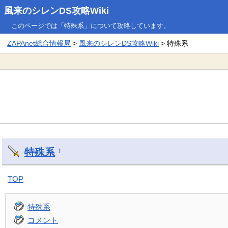
風来のシレンDS攻略Wiki
このページでは「特殊系」について攻略しています。
ZAPAnet総合情報局
>
風来のシレンDS攻略Wiki
> 特殊系
特殊系
†
TOP
特殊系
コメント