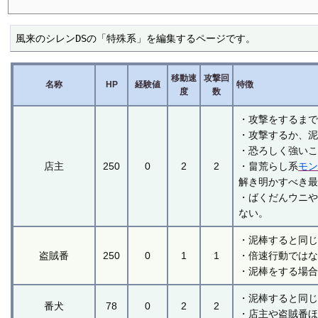
風来のシレンDSの「特殊系」を編集するページです。
移動速
攻撃回
名称
HP
経験値
特徴
度
数
・攻撃をするま
・攻撃するか、
・恐ろしく強い
店主
250
0
2
2
・畠荒らし系
モ
解き明かすべき
・ばくだんウニ
ない。
・泥棒すると同
盗賊番
250
0
1
1
・倍速行動では
・泥棒をする場
・泥棒すると同
番犬
78
0
2
2
・店主や盗賊番