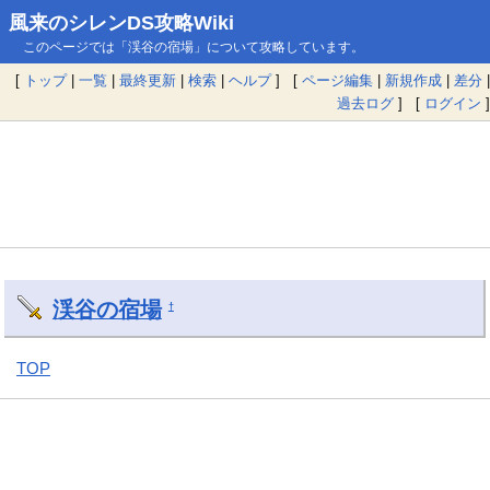
風来のシレンDS攻略Wiki
このページでは「渓谷の宿場」について攻略しています。
[
トップ
|
一覧
|
最終更新
|
検索
|
ヘルプ
] [
ページ編集
|
新規作成
|
差分
|
過去ログ
] [
ログイン
]
渓谷の宿場
†
TOP