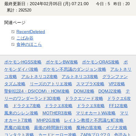
最終更新日：2024年02月05日 (月) 07:21:00
今日：5 昨日：20
累計：292520
関連ページ
RecentDeleted
こばみ谷
食神のほこら
ポケモンHGSS攻略
ポケモンBW攻略
ポケモンORAS攻略
ポ
ケモンダイパ攻略
ポケモン不思議のダンジョン攻略
アルトネリ
コ攻略
アルトネリコ2攻略
アルトネリコ3攻略
グランファン
タズム攻略
リーズのアトリエ攻略
スマブラX攻略
VP2攻略
聖剣伝説4・DS(COM)・HOM攻略
DQMJ攻略
DQMJ2攻略
テ
リーのワンダーランド3D攻略
ドラクエソード攻略
ドラクエ6攻
略
ドラクエ7攻略
ドラクエ8攻略
ドラクエ9攻略
FF12攻略
風来のシレン攻略
MOTHER3攻略
マリオカートWii攻略
マリ
オカート7攻略
MHP2G攻略
レイトン教授と不思議な町攻略
悪魔の箱攻略
最後の時間旅行攻略
魔神の笛攻略
イヅナ攻略
コンタクト攻略
カードヒーロー攻略
ZAPAブログ2.0
色読みト