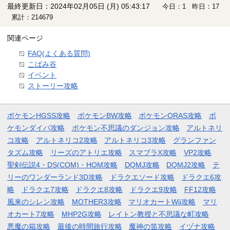
最終更新日：2024年02月05日 (月) 05:43:17
今日：1 昨日：17
累計：214679
関連ページ
FAQ(よくある質問)
こばみ谷
イベント
ストーリー攻略
ポケモンHGSS攻略
ポケモンBW攻略
ポケモンORAS攻略
ポ
ケモンダイパ攻略
ポケモン不思議のダンジョン攻略
アルトネリ
コ攻略
アルトネリコ2攻略
アルトネリコ3攻略
グランファン
タズム攻略
リーズのアトリエ攻略
スマブラX攻略
VP2攻略
聖剣伝説4・DS(COM)・HOM攻略
DQMJ攻略
DQMJ2攻略
テ
リーのワンダーランド3D攻略
ドラクエソード攻略
ドラクエ6攻
略
ドラクエ7攻略
ドラクエ8攻略
ドラクエ9攻略
FF12攻略
風来のシレン攻略
MOTHER3攻略
マリオカートWii攻略
マリ
オカート7攻略
MHP2G攻略
レイトン教授と不思議な町攻略
悪魔の箱攻略
最後の時間旅行攻略
魔神の笛攻略
イヅナ攻略