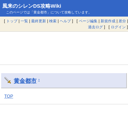
風来のシレンDS攻略Wiki
このページでは「黄金都市」について攻略しています。
[
トップ
|
一覧
|
最終更新
|
検索
|
ヘルプ
] [
ページ編集
|
新規作成
|
差分
|
過去ログ
] [
ログイン
]
黄金都市
†
TOP