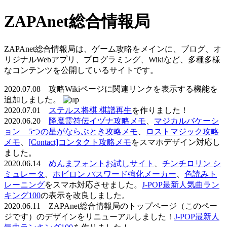
ZAPAnet総合情報局
ZAPAnet総合情報局は、ゲーム攻略をメインに、ブログ、オ
リジナルWebアプリ、プログラミング、Wikiなど、多種多様
なコンテンツを公開しているサイトです。
2020.07.08 攻略Wikiページに関連リンクを表示する機能を
追加しました。
2020.07.01
ステルス将棋 棋譜再生
を作りました！
2020.06.20
降魔霊符伝イヅナ攻略メモ
、
マジカルバケーシ
ョン 5つの星がならぶとき攻略メモ
、
ロストマジック攻略
メモ
、
[Contact]コンタクト攻略メモ
をスマホデザイン対応し
ました。
2020.06.14
めんまフォントお試しサイト
、
チンチロリン シ
ミュレータ
、
ホビロン パスワード強化メーカー
、
色読みト
レーニング
をスマホ対応させました。
J-POP最新人気曲ラン
キング100
の表示を改良しました。
2020.06.11 ZAPAnet総合情報局のトップページ（このペー
ジです）のデザインをリニューアルしました！
J-POP最新人