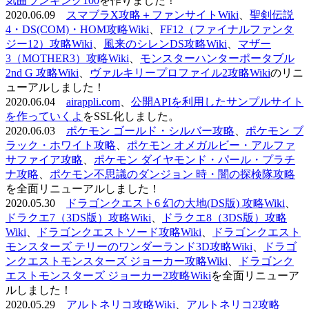
気曲ランキング100
を作りました！
2020.06.09
スマブラX攻略＋ファンサイトWiki
、
聖剣伝説
4・DS(COM)・HOM攻略Wiki
、
FF12（ファイナルファンタ
ジー12）攻略Wiki
、
風来のシレンDS攻略Wiki
、
マザー
3（MOTHER3）攻略Wiki
、
モンスターハンターポータブル
2nd G 攻略Wiki
、
ヴァルキリープロファイル2攻略Wiki
のリニ
ューアルしました！
2020.06.04
airappli.com
、
公開APIを利用したサンプルサイト
を作っていくよ
をSSL化しました。
2020.06.03
ポケモン ゴールド・シルバー攻略
、
ポケモン ブ
ラック・ホワイト攻略
、
ポケモン オメガルビー・アルファ
サファイア攻略
、
ポケモン ダイヤモンド・パール・プラチ
ナ攻略
、
ポケモン不思議のダンジョン 時・闇の探検隊攻略
を全面リニューアルしました！
2020.05.30
ドラゴンクエスト6 幻の大地(DS版) 攻略Wiki
、
ドラクエ7（3DS版）攻略Wiki
、
ドラクエ8（3DS版）攻略
Wiki
、
ドラゴンクエストソード攻略Wiki
、
ドラゴンクエスト
モンスターズ テリーのワンダーランド3D攻略Wiki
、
ドラゴ
ンクエストモンスターズ ジョーカー攻略Wiki
、
ドラゴンク
エストモンスターズ ジョーカー2攻略Wiki
を全面リニューア
ルしました！
2020.05.29
アルトネリコ攻略Wiki
、
アルトネリコ2攻略