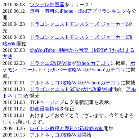
2010.08.08
ツンデレ抽選器
をリリース！
2010.06.12
無料・有料のiPhone・iPadアプリランキング
を公
開
2010.04.28
ドラゴンクエストモンスターズ ジョーカー2
発
売
2010.04.08
ドラゴンクエストモンスターズ ジョーカー2攻
略Wiki
開始
2010.03.08
ohaYouTube - 動画から音楽（MP3)だけ抽出する
方法
2010.02.23
ドラクエ6攻略Wiki
が
Yahoo!カテゴリ
に掲載。
ポ
ケモン ゴールド・シルバー攻略Wiki
が
Yahoo!カテゴリ
に掲
載。
2010.02.01
アルトネリコ3攻略Wiki
が
Yahoo!カテゴリ
に掲載
2010.01.28
ドラゴンクエスト6幻の大地攻略Wiki
開始、
アル
トネリコ3
が発売
2010.01.03 TOPページにブログ最新記事を表示。
2010.01.02
動画最新情報
を修正。
2010.01.01 あけましておめでとうございます。今年もよろ
しくお願いします。
2009.11.26
レイトン教授と魔神の笛攻略Wiki
開始
2009.10.13
アルトネリコ3攻略Wiki
開始