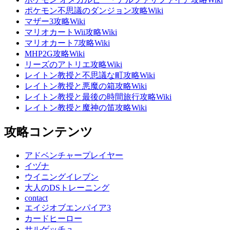
ポケモン不思議のダンジョン攻略Wiki
マザー3攻略Wiki
マリオカートWii攻略Wiki
マリオカート7攻略Wiki
MHP2G攻略Wiki
リーズのアトリエ攻略Wiki
レイトン教授と不思議な町攻略Wiki
レイトン教授と悪魔の箱攻略Wiki
レイトン教授と最後の時間旅行攻略Wiki
レイトン教授と魔神の笛攻略Wiki
攻略コンテンツ
アドベンチャープレイヤー
イヅナ
ウイニングイレブン
大人のDSトレーニング
contact
エイジオブエンパイア3
カードヒーロー
サルゲッチュ