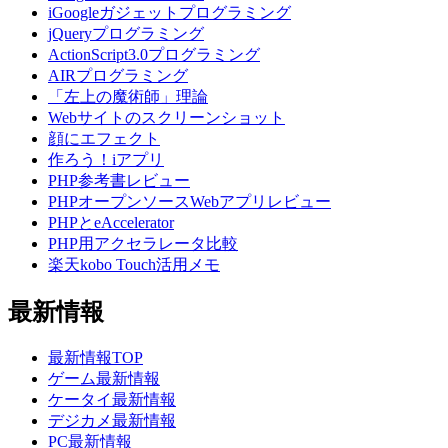
iGoogleガジェットプログラミング
jQueryプログラミング
ActionScript3.0プログラミング
AIRプログラミング
「左上の魔術師」理論
Webサイトのスクリーンショット
顔にエフェクト
作ろう！iアプリ
PHP参考書レビュー
PHPオープンソースWebアプリレビュー
PHPとeAccelerator
PHP用アクセラレータ比較
楽天kobo Touch活用メモ
最新情報
最新情報TOP
ゲーム最新情報
ケータイ最新情報
デジカメ最新情報
PC最新情報