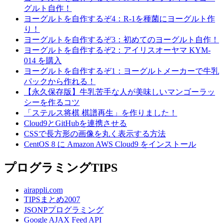
グルト自作！
ヨーグルトを自作するぞ4：R-1を種菌にヨーグルト作
り！
ヨーグルトを自作するぞ3：初めてのヨーグルト自作！
ヨーグルトを自作するぞ2：アイリスオーヤマ KYM-
014 を購入
ヨーグルトを自作するぞ1：ヨーグルトメーカーで牛乳
パックから作れる！
【永久保存版】牛乳苦手な人が美味しいマンゴーラッ
シーを作るコツ
「ステルス将棋 棋譜再生」を作りました！
Cloud9とGitHubを連携させる
CSSで長方形の画像を丸く表示する方法
CentOS 8 に Amazon AWS Cloud9 をインストール
プログラミングTIPS
airappli.com
TIPSまとめ2007
JSONPプログラミング
Google AJAX Feed API