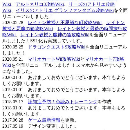
Wiki
、
アルトネリコ3攻略Wiki
、
リーズのアトリエ攻略
Wiki
、
イリスのアトリエ グランファンタズム攻略Wiki
を全面
リニューアルしました！
2020.05.28
レイトン教授と不思議な町攻略Wiki
、
レイトン
教授と悪魔の箱攻略Wiki
、
レイトン教授と最後の時間旅行攻
略Wiki
、
レイトン教授と魔神の笛攻略Wiki
を全面リニューア
ルしました！SSL化も実施しています。
2020.05.25
ドラゴンクエスト9攻略Wiki
を全面リニューアル
しました！
2020.05.21
マリオカートWii攻略Wiki
と
マリオカート7攻略
Wiki
を全面リニューアルしました！スマホから見やすいよう
になりました。
2020.01.01 あけましておめでとうございます。本年もよろ
しくお願いします。
2019.01.01 あけましておめでとうございます。本年もよろ
しくお願いします。
2018.05.17
認知症予防！色読みトレーニング
を作成
2018.01.01 あけましておめでとうございます。本年もよろ
しくお願いします。
2017.06.28
ゲーム最新情報
を更新。
2017.05.19 デザイン変更しました。