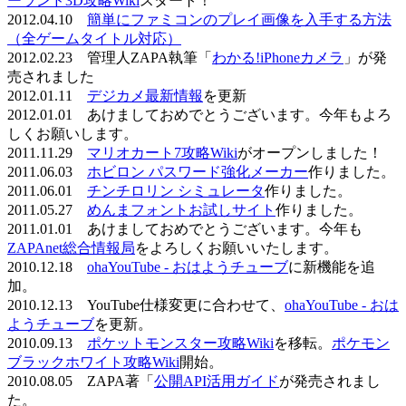
ーランド3D攻略Wiki
スタート！
2012.04.10
簡単にファミコンのプレイ画像を入手する方法
（全ゲームタイトル対応）
2012.02.23 管理人ZAPA執筆「
わかる!iPhoneカメラ
」が発
売されました
2012.01.11
デジカメ最新情報
を更新
2012.01.01 あけましておめでとうございます。今年もよろ
しくお願いします。
2011.11.29
マリオカート7攻略Wiki
がオープンしました！
2011.06.03
ホビロン パスワード強化メーカー
作りました。
2011.06.01
チンチロリン シミュレータ
作りました。
2011.05.27
めんまフォントお試しサイト
作りました。
2011.01.01 あけましておめでとうございます。今年も
ZAPAnet総合情報局
をよろしくお願いいたします。
2010.12.18
ohaYouTube - おはようチューブ
に新機能を追
加。
2010.12.13 YouTube仕様変更に合わせて、
ohaYouTube - おは
ようチューブ
を更新。
2010.09.13
ポケットモンスター攻略Wiki
を移転。
ポケモン
ブラックホワイト攻略Wiki
開始。
2010.08.05 ZAPA著「
公開API活用ガイド
が発売されまし
た。