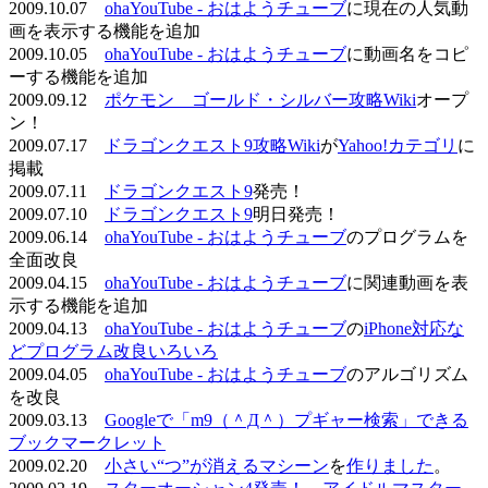
2009.10.07
ohaYouTube - おはようチューブ
に現在の人気動
画を表示する機能を追加
2009.10.05
ohaYouTube - おはようチューブ
に動画名をコピ
ーする機能を追加
2009.09.12
ポケモン ゴールド・シルバー攻略Wiki
オープ
ン！
2009.07.17
ドラゴンクエスト9攻略Wiki
が
Yahoo!カテゴリ
に
掲載
2009.07.11
ドラゴンクエスト9
発売！
2009.07.10
ドラゴンクエスト9
明日発売！
2009.06.14
ohaYouTube - おはようチューブ
のプログラムを
全面改良
2009.04.15
ohaYouTube - おはようチューブ
に関連動画を表
示する機能を追加
2009.04.13
ohaYouTube - おはようチューブ
の
iPhone対応な
どプログラム改良いろいろ
2009.04.05
ohaYouTube - おはようチューブ
のアルゴリズム
を改良
2009.03.13
Googleで「m9（＾Д＾）プギャー検索」できる
ブックマークレット
2009.02.20
小さい“つ”が消えるマシーン
を
作りました
。