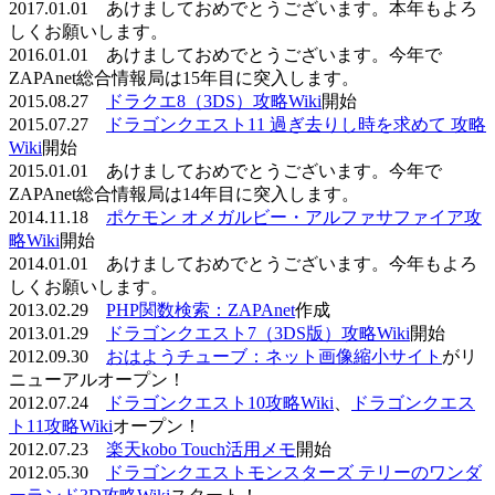
2017.01.01 あけましておめでとうございます。本年もよろ
しくお願いします。
2016.01.01 あけましておめでとうございます。今年で
ZAPAnet総合情報局は15年目に突入します。
2015.08.27
ドラクエ8（3DS）攻略Wiki
開始
2015.07.27
ドラゴンクエスト11 過ぎ去りし時を求めて 攻略
Wiki
開始
2015.01.01 あけましておめでとうございます。今年で
ZAPAnet総合情報局は14年目に突入します。
2014.11.18
ポケモン オメガルビー・アルファサファイア攻
略Wiki
開始
2014.01.01 あけましておめでとうございます。今年もよろ
しくお願いします。
2013.02.29
PHP関数検索：ZAPAnet
作成
2013.01.29
ドラゴンクエスト7（3DS版）攻略Wiki
開始
2012.09.30
おはようチューブ：ネット画像縮小サイト
がリ
ニューアルオープン！
2012.07.24
ドラゴンクエスト10攻略Wiki
、
ドラゴンクエス
ト11攻略Wiki
オープン！
2012.07.23
楽天kobo Touch活用メモ
開始
2012.05.30
ドラゴンクエストモンスターズ テリーのワンダ