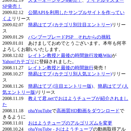
2009.02.19
スターオーシャン4発売！
、
アイドルマスター
SP発売！
2009.02.12
公開APIを利用したサンプルサイトを作ってい
くよ
リリース
2009.02.07
簡易はてブ (カテゴリ別注目エントリー)
リリー
ス
2009.01.29
バンブーブレードPSP それからの挑戦
2009.01.01 あけましておめでとうございます。本年も何卒
よろしくお願いいたします。
2008.12.02
レイトン教授と最後の時間旅行攻略Wiki
が
Yahoo!カテゴリ
に登録されました。
2008.11.27
レイトン教授と最後の時間旅行
発売！
2008.10.27
簡易はてブ (カテゴリ別人気エントリー)
リリー
ス
2008.11.26
簡易はてブ (注目エントリー版)
、
簡易はてブ (人
気エントリー版)
リリース
2008.11.19
教えて君.netでおはようチューブが紹介されまし
た
2008.11.18
ohaYouTube
で
高画質HD動画をダウンロード
で
きるように
2008.11.01
おはようチューブのアルゴリズムを変更
2008.10.24
ohaYouTube - おはようチューブ
の動画取得アル