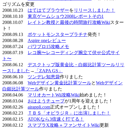
ゴリズムを変更
2008.10.23
はてはてブラウザー
を
リリースしました！
2008.10.10
東京ゲームショウ2008レポートその1
2008.10.07
レイトン教授と最後の時間旅行攻略Wiki
スター
ト！
2008.09.13
ポケットモンスタープラチナ
発売！
2008.08.28
Aspire oneレビュー
2008.07.24
パワプロ15攻略メモ
2008.07.19
レコ腕〜レコーディング腕立て伏せ公式サイ
ト〜
2008.06.12
デスクトップ版黄金比・白銀比計算ツールリリ
ースしました
→
「ZAPA GS」
2008.06.10
ツンデレ知恵袋
作りました
2008.06.08
Webデザイン黄金比計算ツール
と
Webデザイン
白銀比計算ツール
作りました
2008.04.06
マリオカートWii攻略Wiki
始めました！
2008.03.04
おはようチューブ
が1周年を迎えました！
2008.02.26
airappli.com
正式オープンしました！
2008.02.23
ＴＢＳ「オビラジＲ」に出演しました！
2008.02.15
ATOKなら3倍速く打てる！
2008.02.12
スマブラX攻略＋ファンサイトWiki
更新