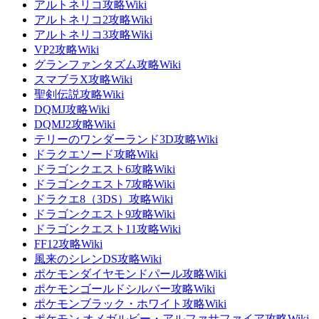
アルトネリコ攻略Wiki
アルトネリコ2攻略Wiki
アルトネリコ3攻略Wiki
VP2攻略Wiki
グランファンタズム攻略Wiki
スマブラX攻略Wiki
聖剣伝説攻略Wiki
DQMJ攻略Wiki
DQMJ2攻略Wiki
テリーのワンダーランド3D攻略Wiki
ドラクエソード攻略Wiki
ドラゴンクエスト6攻略Wiki
ドラゴンクエスト7攻略Wiki
ドラクエ8（3DS）攻略Wiki
ドラゴンクエスト9攻略Wiki
ドラゴンクエスト11攻略Wiki
FF12攻略Wiki
風来のシレンDS攻略Wiki
ポケモンダイヤモンドパール攻略Wiki
ポケモンゴールドシルバー攻略Wiki
ポケモンブラック・ホワイト攻略Wiki
ポケモン オメガルビー・アルファサファイア攻略Wiki