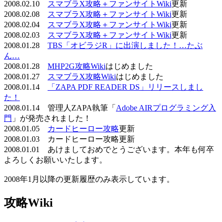
2008.02.10
スマブラX攻略＋ファンサイトWiki
更新
2008.02.08
スマブラX攻略＋ファンサイトWiki
更新
2008.02.04
スマブラX攻略＋ファンサイトWiki
更新
2008.02.03
スマブラX攻略＋ファンサイトWiki
更新
2008.01.28
TBS「オビラジR」に出演しました！…たぶ
ん…
2008.01.28
MHP2G攻略Wiki
はじめました
2008.01.27
スマブラX攻略Wiki
はじめました
2008.01.14
「ZAPA PDF READER DS」リリースしまし
た！
2008.01.14 管理人ZAPA執筆「
Adobe AIRプログラミング入
門
」が発売されました！
2008.01.05
カードヒーロー攻略
更新
2008.01.03 カードヒーロー攻略更新
2008.01.01 あけましておめでとうございます。本年も何卒
よろしくお願いいたします。
2008年1月以降の更新履歴のみ表示しています。
攻略Wiki