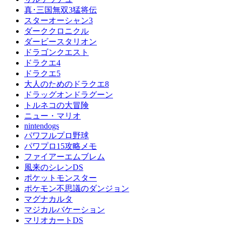
真･三国無双3猛将伝
スターオーシャン3
ダーククロニクル
ダービースタリオン
ドラゴンクエスト
ドラクエ4
ドラクエ5
大人のためのドラクエ8
ドラッグオンドラグーン
トルネコの大冒険
ニュー・マリオ
nintendogs
パワフルプロ野球
パワプロ15攻略メモ
ファイアーエムブレム
風来のシレンDS
ポケットモンスター
ポケモン不思議のダンジョン
マグナカルタ
マジカルバケーション
マリオカートDS