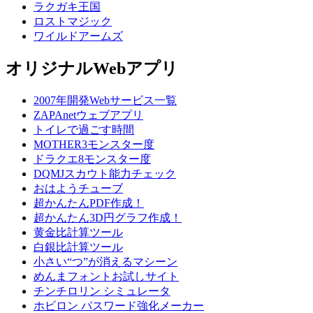
ラクガキ王国
ロストマジック
ワイルドアームズ
オリジナルWebアプリ
2007年開発Webサービス一覧
ZAPAnetウェブアプリ
トイレで過ごす時間
MOTHER3モンスター度
ドラクエ8モンスター度
DQMJスカウト能力チェック
おはようチューブ
超かんたんPDF作成！
超かんたん3D円グラフ作成！
黄金比計算ツール
白銀比計算ツール
小さい“つ”が消えるマシーン
めんまフォントお試しサイト
チンチロリン シミュレータ
ホビロン パスワード強化メーカー