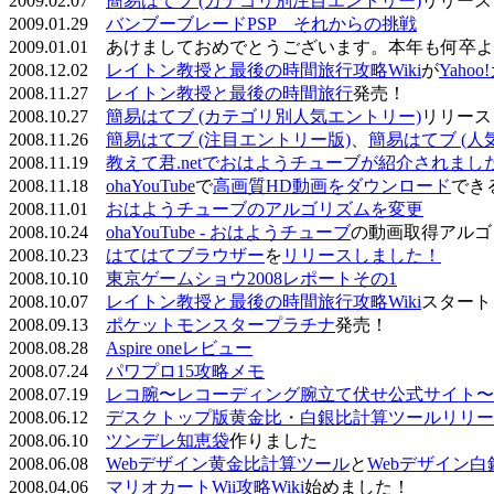
2009.02.07
簡易はてブ (カテゴリ別注目エントリー)
リリース
2009.01.29
バンブーブレードPSP それからの挑戦
2009.01.01 あけましておめでとうございます。本年も何
2008.12.02
レイトン教授と最後の時間旅行攻略Wiki
が
Yaho
2008.11.27
レイトン教授と最後の時間旅行
発売！
2008.10.27
簡易はてブ (カテゴリ別人気エントリー)
リリース
2008.11.26
簡易はてブ (注目エントリー版)
、
簡易はてブ (人
2008.11.19
教えて君.netでおはようチューブが紹介されまし
2008.11.18
ohaYouTube
で
高画質HD動画をダウンロード
でき
2008.11.01
おはようチューブのアルゴリズムを変更
2008.10.24
ohaYouTube - おはようチューブ
の動画取得アルゴ
2008.10.23
はてはてブラウザー
を
リリースしました！
2008.10.10
東京ゲームショウ2008レポートその1
2008.10.07
レイトン教授と最後の時間旅行攻略Wiki
スタート
2008.09.13
ポケットモンスタープラチナ
発売！
2008.08.28
Aspire oneレビュー
2008.07.24
パワプロ15攻略メモ
2008.07.19
レコ腕〜レコーディング腕立て伏せ公式サイト〜
2008.06.12
デスクトップ版黄金比・白銀比計算ツールリリー
2008.06.10
ツンデレ知恵袋
作りました
2008.06.08
Webデザイン黄金比計算ツール
と
Webデザイン
2008.04.06
マリオカートWii攻略Wiki
始めました！