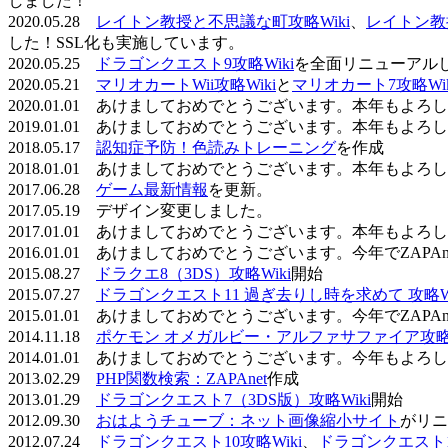
しました！
2020.05.28
レイトン教授と不思議な町攻略Wiki
、
レイトン教
した！SSL化も実施しています。
2020.05.25
ドラゴンクエスト9攻略Wiki
を全面リニューアル
2020.05.21
マリオカートWii攻略Wiki
と
マリオカート7攻略Wik
2020.01.01 あけましておめでとうございます。本年もよ
2019.01.01 あけましておめでとうございます。本年もよ
2018.05.17
認知症予防！色読みトレーニング
を作成
2018.01.01 あけましておめでとうございます。本年もよ
2017.06.28
ゲーム最新情報
を更新。
2017.05.19 デザイン変更しました。
2017.01.01 あけましておめでとうございます。本年もよ
2016.01.01 あけましておめでとうございます。今年でZAP
2015.08.27
ドラクエ8（3DS）攻略Wiki
開始
2015.07.27
ドラゴンクエスト11 過ぎ去りし時を求めて 攻略Wi
2015.01.01 あけましておめでとうございます。今年でZAP
2014.11.18
ポケモン オメガルビー・アルファサファイア攻略W
2014.01.01 あけましておめでとうございます。今年もよ
2013.02.29
PHP関数検索：ZAPAnet
作成
2013.01.29
ドラゴンクエスト7（3DS版）攻略Wiki
開始
2012.09.30
おはようチューブ：ネット画像縮小サイト
がリニ
2012.07.24
ドラゴンクエスト10攻略Wiki
、
ドラゴンクエスト11