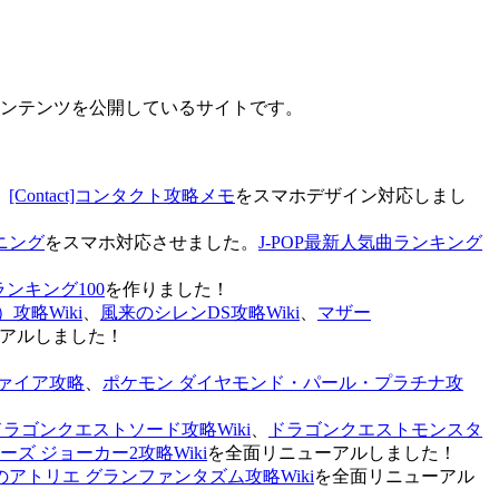
なコンテンツを公開しているサイトです。
、
[Contact]コンタクト攻略メモ
をスマホデザイン対応しまし
ニング
をスマホ対応させました。
J-POP最新人気曲ランキング
ランキング100
を作りました！
攻略Wiki
、
風来のシレンDS攻略Wiki
、
マザー
アルしました！
ァイア攻略
、
ポケモン ダイヤモンド・パール・プラチナ攻
ドラゴンクエストソード攻略Wiki
、
ドラゴンクエストモンスタ
ズ ジョーカー2攻略Wiki
を全面リニューアルしました！
のアトリエ グランファンタズム攻略Wiki
を全面リニューアル