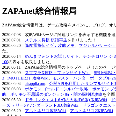
ZAPAnet総合情報局
ZAPAnet総合情報局は、ゲーム攻略をメインに、ブログ、
2020.07.08 攻略Wikiページに関連リンクを表示する機能
2020.07.01
ステルス将棋 棋譜再生
を作りました！
2020.06.20
降魔霊符伝イヅナ攻略メモ
、
マジカルバケーショ
た。
2020.06.14
めんまフォントお試しサイト
、
チンチロリン シ
100
の表示を改良しました。
2020.06.11 ZAPAnet総合情報局のトップページ（こ
2020.06.09
スマブラX攻略＋ファンサイトWiki
、
聖剣伝説4・D
3（MOTHER3）攻略Wiki
、
モンスターハンターポータブル 2nd 
2020.06.04
airappli.com
、
公開APIを利用したサンプルサイト
2020.06.03
ポケモン ゴールド・シルバー攻略
、
ポケモン ブ
略
、
ポケモン不思議のダンジョン 時・闇の探検隊攻略
を全面
2020.05.30
ドラゴンクエスト6 幻の大地(DS版) 攻略Wiki
、
ド
ーズ テリーのワンダーランド3D攻略Wiki
、
ドラゴンクエストモ
2020.05.29
アルトネリコ攻略Wiki
、
アルトネリコ2攻略Wiki