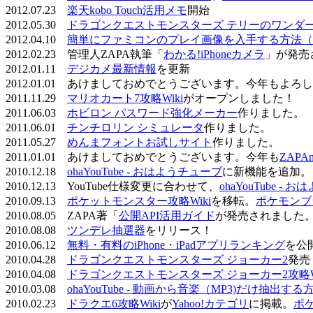
2012.07.23
楽天kobo Touch活用メモ
開始
2012.05.30
ドラゴンクエストモンスターズ テリーのワンダーラ
2012.04.10
簡単にファミコンのプレイ画像を入手する方法（
2012.02.23 管理人ZAPA執筆「
わかる!iPhoneカメラ
」が発売
2012.01.11
デジカメ最新情報
を更新
2012.01.01 あけましておめでとうございます。今年もよ
2011.11.29
マリオカート7攻略Wiki
がオープンしました！
2011.06.03
ホビロン パスワード強化メーカー
作りました。
2011.06.01
チンチロリン シミュレータ
作りました。
2011.05.27
めんまフォントお試しサイト
作りました。
2011.01.01 あけましておめでとうございます。今年も
ZAPA
2010.12.18
ohaYouTube - おはようチューブ
に新機能を追加。
2010.12.13 YouTube仕様変更に合わせて、
ohaYouTube -
2010.09.13
ポケットモンスター攻略Wiki
を移転。
ポケモンブ
2010.08.05 ZAPA著「
公開API活用ガイド
が発売されました
2010.08.08
ツンデレ抽選器
をリリース！
2010.06.12
無料・有料のiPhone・iPadアプリランキング
を公
2010.04.28
ドラゴンクエストモンスターズ ジョーカー2
発売
2010.04.08
ドラゴンクエストモンスターズ ジョーカー2攻略Wi
2010.03.08
ohaYouTube - 動画から音楽（MP3)だけ抽出する
2010.02.23
ドラクエ6攻略Wiki
が
Yahoo!カテゴリ
に掲載。
ポ