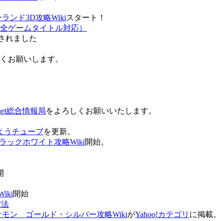
ンド3D攻略Wiki
スタート！
全ゲームタイトル対応）
されました
ろしくお願いします。
net総合情報局
をよろしくお願いいたします。
 おはようチューブ
を更新。
ラックホワイト攻略Wiki
開始。
。
開
ki
開始
方法
ケモン ゴールド・シルバー攻略Wiki
が
Yahoo!カテゴリ
に掲載。