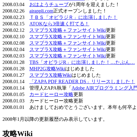
2008.03.04
おはようチューブ
が1周年を迎えました！
2008.02.26
airappli.com
正式オープンしました！
2008.02.23
ＴＢＳ「オビラジＲ」に出演しました！
2008.02.15
ATOKなら3倍速く打てる！
2008.02.12
スマブラX攻略＋ファンサイトWiki
更新
2008.02.10
スマブラX攻略＋ファンサイトWiki
更新
2008.02.08
スマブラX攻略＋ファンサイトWiki
更新
2008.02.04
スマブラX攻略＋ファンサイトWiki
更新
2008.02.03
スマブラX攻略＋ファンサイトWiki
更新
2008.01.28
TBS「オビラジR」に出演しました！…たぶん…
2008.01.28
MHP2G攻略Wiki
はじめました
2008.01.27
スマブラX攻略Wiki
はじめました
2008.01.14
「ZAPA PDF READER DS」リリースしました！
2008.01.14 管理人ZAPA執筆「
Adobe AIRプログラミング入
2008.01.05
カードヒーロー攻略
更新
2008.01.03 カードヒーロー攻略更新
2008.01.01 あけましておめでとうございます。本年も何
2008年1月以降の更新履歴のみ表示しています。
攻略Wiki