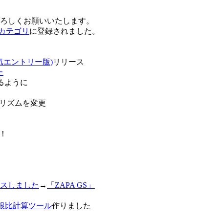
卒よろしくお願いいたします。
o!カテゴリ
に登録されました。
気エントリー版)
リリース
た
るように
リズムを変更
！
スしました
→
「ZAPA GS」
白銀比計算ツール
作りました