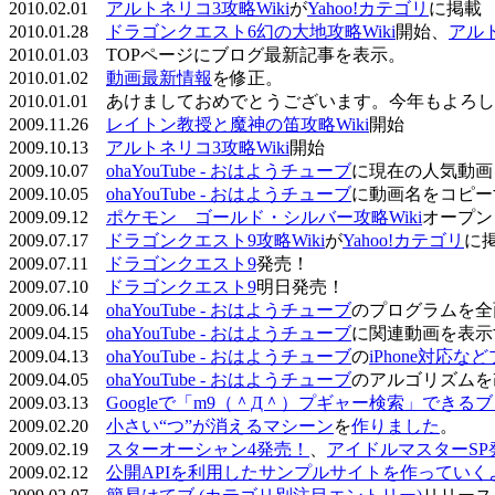
2010.02.01
アルトネリコ3攻略Wiki
が
Yahoo!カテゴリ
に掲載
2010.01.28
ドラゴンクエスト6幻の大地攻略Wiki
開始、
アル
2010.01.03 TOPページにブログ最新記事を表示。
2010.01.02
動画最新情報
を修正。
2010.01.01 あけましておめでとうございます。今年もよ
2009.11.26
レイトン教授と魔神の笛攻略Wiki
開始
2009.10.13
アルトネリコ3攻略Wiki
開始
2009.10.07
ohaYouTube - おはようチューブ
に現在の人気動画
2009.10.05
ohaYouTube - おはようチューブ
に動画名をコピー
2009.09.12
ポケモン ゴールド・シルバー攻略Wiki
オープン
2009.07.17
ドラゴンクエスト9攻略Wiki
が
Yahoo!カテゴリ
に
2009.07.11
ドラゴンクエスト9
発売！
2009.07.10
ドラゴンクエスト9
明日発売！
2009.06.14
ohaYouTube - おはようチューブ
のプログラムを全
2009.04.15
ohaYouTube - おはようチューブ
に関連動画を表示
2009.04.13
ohaYouTube - おはようチューブ
の
iPhone対応
2009.04.05
ohaYouTube - おはようチューブ
のアルゴリズムを
2009.03.13
Googleで「m9（＾Д＾）プギャー検索」できる
2009.02.20
小さい“つ”が消えるマシーン
を
作りました
。
2009.02.19
スターオーシャン4発売！
、
アイドルマスターSP
2009.02.12
公開APIを利用したサンプルサイトを作っていく