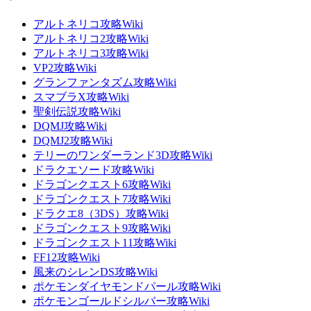
アルトネリコ攻略Wiki
アルトネリコ2攻略Wiki
アルトネリコ3攻略Wiki
VP2攻略Wiki
グランファンタズム攻略Wiki
スマブラX攻略Wiki
聖剣伝説攻略Wiki
DQMJ攻略Wiki
DQMJ2攻略Wiki
テリーのワンダーランド3D攻略Wiki
ドラクエソード攻略Wiki
ドラゴンクエスト6攻略Wiki
ドラゴンクエスト7攻略Wiki
ドラクエ8（3DS）攻略Wiki
ドラゴンクエスト9攻略Wiki
ドラゴンクエスト11攻略Wiki
FF12攻略Wiki
風来のシレンDS攻略Wiki
ポケモンダイヤモンドパール攻略Wiki
ポケモンゴールドシルバー攻略Wiki