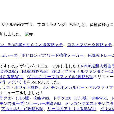
オリジナルWebアプリ、プログラミング、Wikiなど、多種多様
を追加しました。
ン 5つの星がならぶとき攻略メモ
、
ロストマジック攻略メモ
ミュレータ
、
ホビロン パスワード強化メーカー
、
色読みトレー
のページです）のデザインをリニューアルしました！
J-POP最新人気曲
S(COM)・HOM攻略Wiki
、
FF12（ファイナルファンタジー12）
G 攻略Wiki
、
ヴァルキリープロファイル2攻略Wiki
のリニュー
を作っていくよ
をSSL化しました。
ラック・ホワイト攻略
、
ポケモン オメガルビー・アルファサフ
リニューアルしました！
ラクエ7（3DS版）攻略Wiki
、
ドラクエ8（3DS版）攻略Wiki
、
ンスターズ ジョーカー攻略Wiki
、
ドラゴンクエストモンスター
、
アルトネリコ3攻略Wiki
、
リーズのアトリエ攻略Wiki
、
イリス