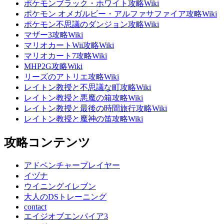
ポケモンブラック・ホワイト攻略Wiki
ポケモン オメガルビー・アルファサファイア攻略Wiki
ポケモン不思議のダンジョン攻略Wiki
マザー3攻略Wiki
マリオカートWii攻略Wiki
マリオカート7攻略Wiki
MHP2G攻略Wiki
リーズのアトリエ攻略Wiki
レイトン教授と不思議な町攻略Wiki
レイトン教授と悪魔の箱攻略Wiki
レイトン教授と最後の時間旅行攻略Wiki
レイトン教授と魔神の笛攻略Wiki
攻略コンテンツ
アドベンチャープレイヤー
イヅナ
ウイニングイレブン
大人のDSトレーニング
contact
エイジオブエンパイア3