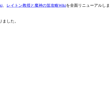
i
、
レイトン教授と魔神の笛攻略Wiki
を全面リニューアルしま
りました。