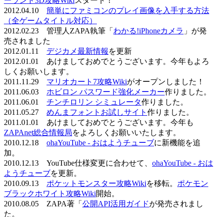
ーランド3D攻略Wiki
スタート！
2012.04.10
簡単にファミコンのプレイ画像を入手する方法
（全ゲームタイトル対応）
2012.02.23 管理人ZAPA執筆「
わかる!iPhoneカメラ
」が発
売されました
2012.01.11
デジカメ最新情報
を更新
2012.01.01 あけましておめでとうございます。今年もよろ
しくお願いします。
2011.11.29
マリオカート7攻略Wiki
がオープンしました！
2011.06.03
ホビロン パスワード強化メーカー
作りました。
2011.06.01
チンチロリン シミュレータ
作りました。
2011.05.27
めんまフォントお試しサイト
作りました。
2011.01.01 あけましておめでとうございます。今年も
ZAPAnet総合情報局
をよろしくお願いいたします。
2010.12.18
ohaYouTube - おはようチューブ
に新機能を追
加。
2010.12.13 YouTube仕様変更に合わせて、
ohaYouTube - おは
ようチューブ
を更新。
2010.09.13
ポケットモンスター攻略Wiki
を移転。
ポケモン
ブラックホワイト攻略Wiki
開始。
2010.08.05 ZAPA著「
公開API活用ガイド
が発売されまし
た。