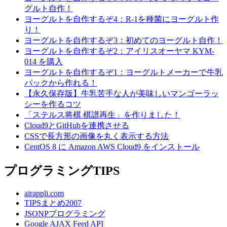
グルト自作！
ヨーグルトを自作するぞ4：R-1を種菌にヨーグルト作
り！
ヨーグルトを自作するぞ3：初めてのヨーグルト自作！
ヨーグルトを自作するぞ2：アイリスオーヤマ KYM-
014 を購入
ヨーグルトを自作するぞ1：ヨーグルトメーカーで牛乳
パックから作れる！
【永久保存版】牛乳苦手な人が美味しいマンゴーラッ
シーを作るコツ
「ステルス将棋 棋譜再生」を作りました！
Cloud9とGitHubを連携させる
CSSで長方形の画像を丸く表示する方法
CentOS 8 に Amazon AWS Cloud9 をインストール
プログラミングTIPS
airappli.com
TIPSまとめ2007
JSONPプログラミング
Google AJAX Feed API