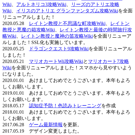
Wiki
、
アルトネリコ3攻略Wiki
、
リーズのアトリエ攻略
Wiki
、
イリスのアトリエ グランファンタズム攻略Wiki
を全面
リニューアルしました！
2020.05.28
レイトン教授と不思議な町攻略Wiki
、
レイトン
教授と悪魔の箱攻略Wiki
、
レイトン教授と最後の時間旅行攻
略Wiki
、
レイトン教授と魔神の笛攻略Wiki
を全面リニューア
ルしました！SSL化も実施しています。
2020.05.25
ドラゴンクエスト9攻略Wiki
を全面リニューアル
しました！
2020.05.21
マリオカートWii攻略Wiki
と
マリオカート7攻略
Wiki
を全面リニューアルしました！スマホから見やすいよう
になりました。
2020.01.01 あけましておめでとうございます。本年もよろ
しくお願いします。
2019.01.01 あけましておめでとうございます。本年もよろ
しくお願いします。
2018.05.17
認知症予防！色読みトレーニング
を作成
2018.01.01 あけましておめでとうございます。本年もよろ
しくお願いします。
2017.06.28
ゲーム最新情報
を更新。
2017.05.19 デザイン変更しました。