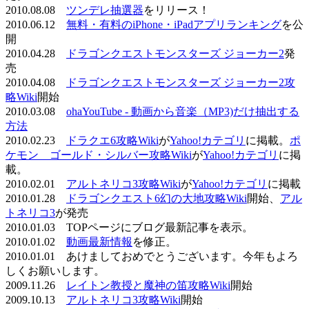
2010.08.08
ツンデレ抽選器
をリリース！
2010.06.12
無料・有料のiPhone・iPadアプリランキング
を公
開
2010.04.28
ドラゴンクエストモンスターズ ジョーカー2
発
売
2010.04.08
ドラゴンクエストモンスターズ ジョーカー2攻
略Wiki
開始
2010.03.08
ohaYouTube - 動画から音楽（MP3)だけ抽出する
方法
2010.02.23
ドラクエ6攻略Wiki
が
Yahoo!カテゴリ
に掲載。
ポ
ケモン ゴールド・シルバー攻略Wiki
が
Yahoo!カテゴリ
に掲
載。
2010.02.01
アルトネリコ3攻略Wiki
が
Yahoo!カテゴリ
に掲載
2010.01.28
ドラゴンクエスト6幻の大地攻略Wiki
開始、
アル
トネリコ3
が発売
2010.01.03 TOPページにブログ最新記事を表示。
2010.01.02
動画最新情報
を修正。
2010.01.01 あけましておめでとうございます。今年もよろ
しくお願いします。
2009.11.26
レイトン教授と魔神の笛攻略Wiki
開始
2009.10.13
アルトネリコ3攻略Wiki
開始