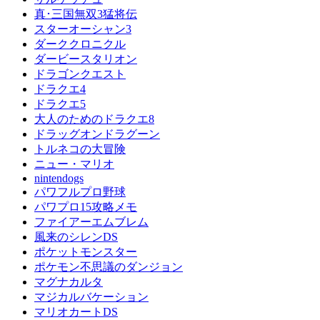
真･三国無双3猛将伝
スターオーシャン3
ダーククロニクル
ダービースタリオン
ドラゴンクエスト
ドラクエ4
ドラクエ5
大人のためのドラクエ8
ドラッグオンドラグーン
トルネコの大冒険
ニュー・マリオ
nintendogs
パワフルプロ野球
パワプロ15攻略メモ
ファイアーエムブレム
風来のシレンDS
ポケットモンスター
ポケモン不思議のダンジョン
マグナカルタ
マジカルバケーション
マリオカートDS