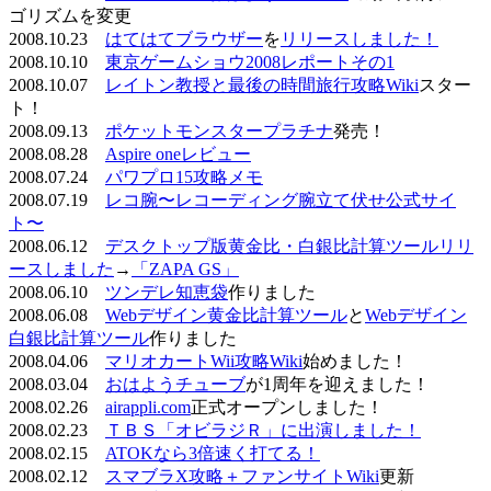
ゴリズムを変更
2008.10.23
はてはてブラウザー
を
リリースしました！
2008.10.10
東京ゲームショウ2008レポートその1
2008.10.07
レイトン教授と最後の時間旅行攻略Wiki
スター
ト！
2008.09.13
ポケットモンスタープラチナ
発売！
2008.08.28
Aspire oneレビュー
2008.07.24
パワプロ15攻略メモ
2008.07.19
レコ腕〜レコーディング腕立て伏せ公式サイ
ト〜
2008.06.12
デスクトップ版黄金比・白銀比計算ツールリリ
ースしました
→
「ZAPA GS」
2008.06.10
ツンデレ知恵袋
作りました
2008.06.08
Webデザイン黄金比計算ツール
と
Webデザイン
白銀比計算ツール
作りました
2008.04.06
マリオカートWii攻略Wiki
始めました！
2008.03.04
おはようチューブ
が1周年を迎えました！
2008.02.26
airappli.com
正式オープンしました！
2008.02.23
ＴＢＳ「オビラジＲ」に出演しました！
2008.02.15
ATOKなら3倍速く打てる！
2008.02.12
スマブラX攻略＋ファンサイトWiki
更新