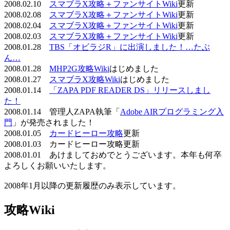
2008.02.10
スマブラX攻略＋ファンサイトWiki
更新
2008.02.08
スマブラX攻略＋ファンサイトWiki
更新
2008.02.04
スマブラX攻略＋ファンサイトWiki
更新
2008.02.03
スマブラX攻略＋ファンサイトWiki
更新
2008.01.28
TBS「オビラジR」に出演しました！…たぶ
ん…
2008.01.28
MHP2G攻略Wiki
はじめました
2008.01.27
スマブラX攻略Wiki
はじめました
2008.01.14
「ZAPA PDF READER DS」リリースしまし
た！
2008.01.14 管理人ZAPA執筆「
Adobe AIRプログラミング入
門
」が発売されました！
2008.01.05
カードヒーロー攻略
更新
2008.01.03 カードヒーロー攻略更新
2008.01.01 あけましておめでとうございます。本年も何卒
よろしくお願いいたします。
2008年1月以降の更新履歴のみ表示しています。
攻略Wiki