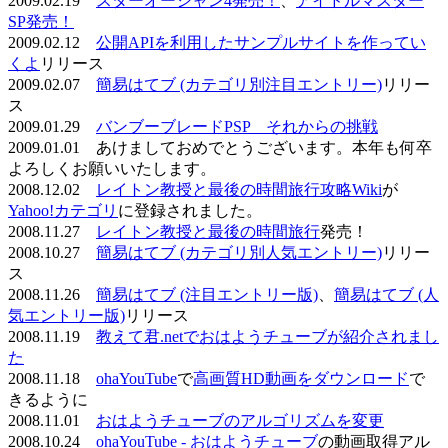
2009.02.19
スターオーシャン4発売！
、
アイドルマスター
SP発売！
2009.02.12
公開APIを利用したサンプルサイトを作ってい
くよ
リリース
2009.02.07
簡易はてブ (カテゴリ別注目エントリー)
リリー
ス
2009.01.29
バンブーブレードPSP それからの挑戦
2009.01.01 あけましておめでとうございます。本年も何卒
よろしくお願いいたします。
2008.12.02
レイトン教授と最後の時間旅行攻略Wiki
が
Yahoo!カテゴリ
に登録されました。
2008.11.27
レイトン教授と最後の時間旅行
発売！
2008.10.27
簡易はてブ (カテゴリ別人気エントリー)
リリー
ス
2008.11.26
簡易はてブ (注目エントリー版)
、
簡易はてブ (人
気エントリー版)
リリース
2008.11.19
教えて君.netでおはようチューブが紹介されまし
た
2008.11.18
ohaYouTube
で
高画質HD動画をダウンロード
で
きるように
2008.11.01
おはようチューブのアルゴリズムを変更
2008.10.24
ohaYouTube - おはようチューブ
の動画取得アル