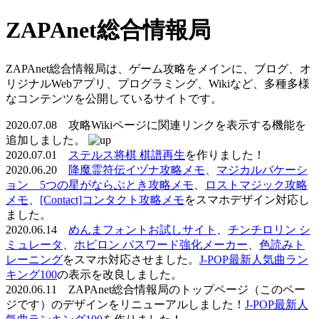
ZAPAnet総合情報局
ZAPAnet総合情報局は、ゲーム攻略をメインに、ブログ、オ
リジナルWebアプリ、プログラミング、Wikiなど、多種多様
なコンテンツを公開しているサイトです。
2020.07.08 攻略Wikiページに関連リンクを表示する機能を
追加しました。
2020.07.01
ステルス将棋 棋譜再生
を作りました！
2020.06.20
降魔霊符伝イヅナ攻略メモ
、
マジカルバケーシ
ョン 5つの星がならぶとき攻略メモ
、
ロストマジック攻略
メモ
、
[Contact]コンタクト攻略メモ
をスマホデザイン対応し
ました。
2020.06.14
めんまフォントお試しサイト
、
チンチロリン シ
ミュレータ
、
ホビロン パスワード強化メーカー
、
色読みト
レーニング
をスマホ対応させました。
J-POP最新人気曲ラン
キング100
の表示を改良しました。
2020.06.11 ZAPAnet総合情報局のトップページ（このペー
ジです）のデザインをリニューアルしました！
J-POP最新人