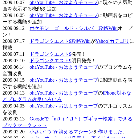
2009.10.07
ohaYouTube - おはようチューブ
に現在の人気動
画を表示する機能を追加
2009.10.05
ohaYouTube - おはようチューブ
に動画名をコピ
ーする機能を追加
2009.09.12
ポケモン ゴールド・シルバー攻略Wiki
オープ
ン！
2009.07.17
ドラゴンクエスト9攻略Wiki
が
Yahoo!カテゴリ
に
掲載
2009.07.11
ドラゴンクエスト9
発売！
2009.07.10
ドラゴンクエスト9
明日発売！
2009.06.14
ohaYouTube - おはようチューブ
のプログラムを
全面改良
2009.04.15
ohaYouTube - おはようチューブ
に関連動画を表
示する機能を追加
2009.04.13
ohaYouTube - おはようチューブ
の
iPhone対応な
どプログラム改良いろいろ
2009.04.05
ohaYouTube - おはようチューブ
のアルゴリズム
を改良
2009.03.13
Googleで「m9（＾Д＾）プギャー検索」できる
ブックマークレット
2009.02.20
小さい“つ”が消えるマシーン
を
作りました
。