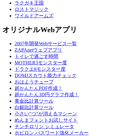
ラクガキ王国
ロストマジック
ワイルドアームズ
オリジナルWebアプリ
2007年開発Webサービス一覧
ZAPAnetウェブアプリ
トイレで過ごす時間
MOTHER3モンスター度
ドラクエ8モンスター度
DQMJスカウト能力チェック
おはようチューブ
超かんたんPDF作成！
超かんたん3D円グラフ作成！
黄金比計算ツール
白銀比計算ツール
小さい“つ”が消えるマシーン
めんまフォントお試しサイト
チンチロリン シミュレータ
ホビロン パスワード強化メーカー