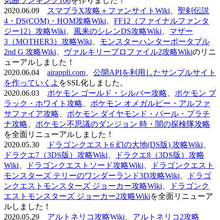
気曲ランキング100
を作りました！
2020.06.09
スマブラX攻略＋ファンサイトWiki
、
聖剣伝説
4・DS(COM)・HOM攻略Wiki
、
FF12（ファイナルファンタ
ジー12）攻略Wiki
、
風来のシレンDS攻略Wiki
、
マザー
3（MOTHER3）攻略Wiki
、
モンスターハンターポータブル
2nd G 攻略Wiki
、
ヴァルキリープロファイル2攻略Wiki
のリニ
ューアルしました！
2020.06.04
airappli.com
、
公開APIを利用したサンプルサイト
を作っていくよ
をSSL化しました。
2020.06.03
ポケモン ゴールド・シルバー攻略
、
ポケモン ブ
ラック・ホワイト攻略
、
ポケモン オメガルビー・アルファ
サファイア攻略
、
ポケモン ダイヤモンド・パール・プラチ
ナ攻略
、
ポケモン不思議のダンジョン 時・闇の探検隊攻略
を全面リニューアルしました！
2020.05.30
ドラゴンクエスト6 幻の大地(DS版) 攻略Wiki
、
ドラクエ7（3DS版）攻略Wiki
、
ドラクエ8（3DS版）攻略
Wiki
、
ドラゴンクエストソード攻略Wiki
、
ドラゴンクエスト
モンスターズ テリーのワンダーランド3D攻略Wiki
、
ドラゴ
ンクエストモンスターズ ジョーカー攻略Wiki
、
ドラゴンク
エストモンスターズ ジョーカー2攻略Wiki
を全面リニューア
ルしました！
2020.05.29
アルトネリコ攻略Wiki
、
アルトネリコ2攻略