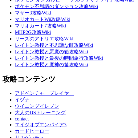
ポケモン不思議のダンジョン攻略Wiki
マザー3攻略Wiki
マリオカートWii攻略Wiki
マリオカート7攻略Wiki
MHP2G攻略Wiki
リーズのアトリエ攻略Wiki
レイトン教授と不思議な町攻略Wiki
レイトン教授と悪魔の箱攻略Wiki
レイトン教授と最後の時間旅行攻略Wiki
レイトン教授と魔神の笛攻略Wiki
攻略コンテンツ
アドベンチャープレイヤー
イヅナ
ウイニングイレブン
大人のDSトレーニング
contact
エイジオブエンパイア3
カードヒーロー
サルゲッチュ