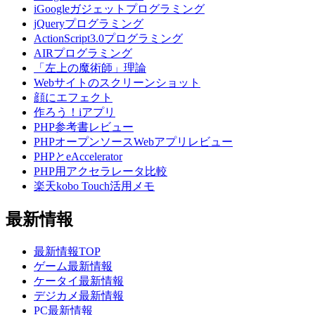
iGoogleガジェットプログラミング
jQueryプログラミング
ActionScript3.0プログラミング
AIRプログラミング
「左上の魔術師」理論
Webサイトのスクリーンショット
顔にエフェクト
作ろう！iアプリ
PHP参考書レビュー
PHPオープンソースWebアプリレビュー
PHPとeAccelerator
PHP用アクセラレータ比較
楽天kobo Touch活用メモ
最新情報
最新情報TOP
ゲーム最新情報
ケータイ最新情報
デジカメ最新情報
PC最新情報