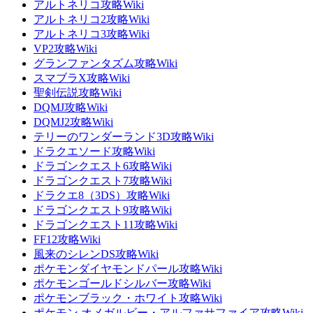
アルトネリコ攻略Wiki
アルトネリコ2攻略Wiki
アルトネリコ3攻略Wiki
VP2攻略Wiki
グランファンタズム攻略Wiki
スマブラX攻略Wiki
聖剣伝説攻略Wiki
DQMJ攻略Wiki
DQMJ2攻略Wiki
テリーのワンダーランド3D攻略Wiki
ドラクエソード攻略Wiki
ドラゴンクエスト6攻略Wiki
ドラゴンクエスト7攻略Wiki
ドラクエ8（3DS）攻略Wiki
ドラゴンクエスト9攻略Wiki
ドラゴンクエスト11攻略Wiki
FF12攻略Wiki
風来のシレンDS攻略Wiki
ポケモンダイヤモンドパール攻略Wiki
ポケモンゴールドシルバー攻略Wiki
ポケモンブラック・ホワイト攻略Wiki
ポケモン オメガルビー・アルファサファイア攻略Wiki