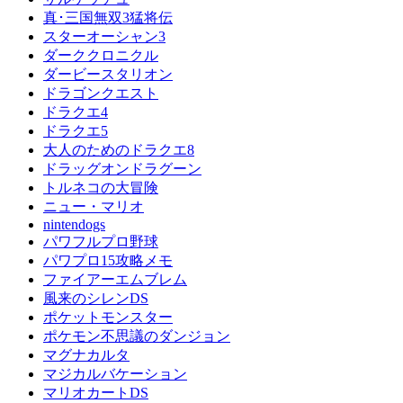
真･三国無双3猛将伝
スターオーシャン3
ダーククロニクル
ダービースタリオン
ドラゴンクエスト
ドラクエ4
ドラクエ5
大人のためのドラクエ8
ドラッグオンドラグーン
トルネコの大冒険
ニュー・マリオ
nintendogs
パワフルプロ野球
パワプロ15攻略メモ
ファイアーエムブレム
風来のシレンDS
ポケットモンスター
ポケモン不思議のダンジョン
マグナカルタ
マジカルバケーション
マリオカートDS