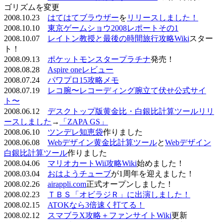
ゴリズムを変更
2008.10.23
はてはてブラウザー
を
リリースしました！
2008.10.10
東京ゲームショウ2008レポートその1
2008.10.07
レイトン教授と最後の時間旅行攻略Wiki
スター
ト！
2008.09.13
ポケットモンスタープラチナ
発売！
2008.08.28
Aspire oneレビュー
2008.07.24
パワプロ15攻略メモ
2008.07.19
レコ腕〜レコーディング腕立て伏せ公式サイ
ト〜
2008.06.12
デスクトップ版黄金比・白銀比計算ツールリリ
ースしました
→
「ZAPA GS」
2008.06.10
ツンデレ知恵袋
作りました
2008.06.08
Webデザイン黄金比計算ツール
と
Webデザイン
白銀比計算ツール
作りました
2008.04.06
マリオカートWii攻略Wiki
始めました！
2008.03.04
おはようチューブ
が1周年を迎えました！
2008.02.26
airappli.com
正式オープンしました！
2008.02.23
ＴＢＳ「オビラジＲ」に出演しました！
2008.02.15
ATOKなら3倍速く打てる！
2008.02.12
スマブラX攻略＋ファンサイトWiki
更新