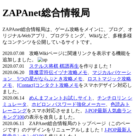
ZAPAnet総合情報局
ZAPAnet総合情報局は、ゲーム攻略をメインに、ブログ、オ
リジナルWebアプリ、プログラミング、Wikiなど、多種多様
なコンテンツを公開しているサイトです。
2020.07.08 攻略Wikiページに関連リンクを表示する機能を
追加しました。
2020.07.01
ステルス将棋 棋譜再生
を作りました！
2020.06.20
降魔霊符伝イヅナ攻略メモ
、
マジカルバケーシ
ョン 5つの星がならぶとき攻略メモ
、
ロストマジック攻略
メモ
、
[Contact]コンタクト攻略メモ
をスマホデザイン対応し
ました。
2020.06.14
めんまフォントお試しサイト
、
チンチロリン シ
ミュレータ
、
ホビロン パスワード強化メーカー
、
色読みト
レーニング
をスマホ対応させました。
J-POP最新人気曲ラン
キング100
の表示を改良しました。
2020.06.11 ZAPAnet総合情報局のトップページ（このペー
ジです）のデザインをリニューアルしました！
J-POP最新人