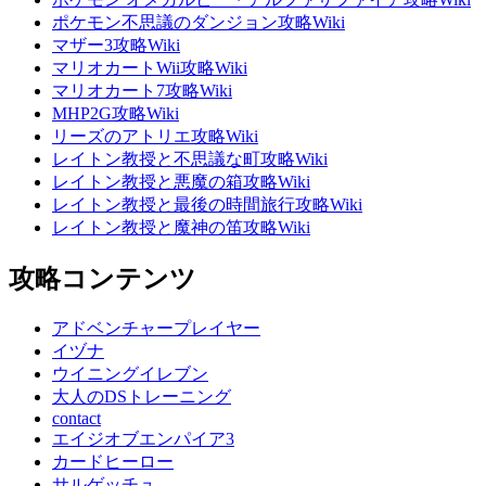
ポケモン不思議のダンジョン攻略Wiki
マザー3攻略Wiki
マリオカートWii攻略Wiki
マリオカート7攻略Wiki
MHP2G攻略Wiki
リーズのアトリエ攻略Wiki
レイトン教授と不思議な町攻略Wiki
レイトン教授と悪魔の箱攻略Wiki
レイトン教授と最後の時間旅行攻略Wiki
レイトン教授と魔神の笛攻略Wiki
攻略コンテンツ
アドベンチャープレイヤー
イヅナ
ウイニングイレブン
大人のDSトレーニング
contact
エイジオブエンパイア3
カードヒーロー
サルゲッチュ