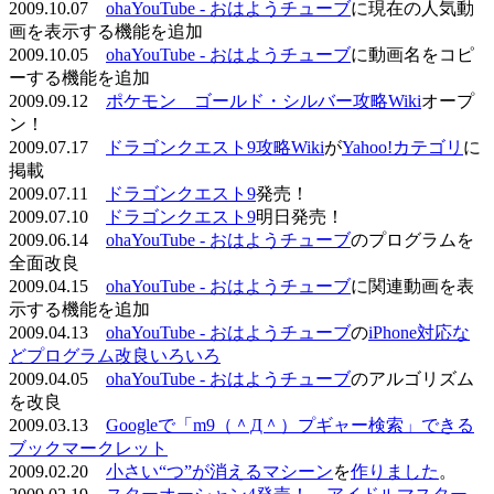
2009.10.07
ohaYouTube - おはようチューブ
に現在の人気動
画を表示する機能を追加
2009.10.05
ohaYouTube - おはようチューブ
に動画名をコピ
ーする機能を追加
2009.09.12
ポケモン ゴールド・シルバー攻略Wiki
オープ
ン！
2009.07.17
ドラゴンクエスト9攻略Wiki
が
Yahoo!カテゴリ
に
掲載
2009.07.11
ドラゴンクエスト9
発売！
2009.07.10
ドラゴンクエスト9
明日発売！
2009.06.14
ohaYouTube - おはようチューブ
のプログラムを
全面改良
2009.04.15
ohaYouTube - おはようチューブ
に関連動画を表
示する機能を追加
2009.04.13
ohaYouTube - おはようチューブ
の
iPhone対応な
どプログラム改良いろいろ
2009.04.05
ohaYouTube - おはようチューブ
のアルゴリズム
を改良
2009.03.13
Googleで「m9（＾Д＾）プギャー検索」できる
ブックマークレット
2009.02.20
小さい“つ”が消えるマシーン
を
作りました
。