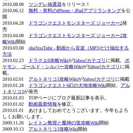
2010.08.08
ツンデレ抽選器
をリリース！
2010.06.12
無料・有料のiPhone・iPadアプリランキング
を公
開
2010.04.28
ドラゴンクエストモンスターズ ジョーカー2
発
売
2010.04.08
ドラゴンクエストモンスターズ ジョーカー2攻
略Wiki
開始
2010.03.08
ohaYouTube - 動画から音楽（MP3)だけ抽出する
方法
2010.02.23
ドラクエ6攻略Wiki
が
Yahoo!カテゴリ
に掲載。
ポ
ケモン ゴールド・シルバー攻略Wiki
が
Yahoo!カテゴリ
に掲
載。
2010.02.01
アルトネリコ3攻略Wiki
が
Yahoo!カテゴリ
に掲載
2010.01.28
ドラゴンクエスト6幻の大地攻略Wiki
開始、
アル
トネリコ3
が発売
2010.01.03 TOPページにブログ最新記事を表示。
2010.01.02
動画最新情報
を修正。
2010.01.01 あけましておめでとうございます。今年もよろ
しくお願いします。
2009.11.26
レイトン教授と魔神の笛攻略Wiki
開始
2009.10.13
アルトネリコ3攻略Wiki
開始