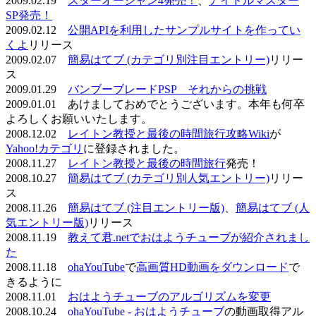
2009.02.19
スターオーシャン4発売！
、
アイドルマスター
SP発売！
2009.02.12
公開APIを利用したサンプルサイトを作ってい
くよ
リリース
2009.02.07
簡易はてブ (カテゴリ別注目エントリー)
リリー
ス
2009.01.29
バンブーブレードPSP それからの挑戦
2009.01.01 あけましておめでとうございます。本年も何卒
よろしくお願いいたします。
2008.12.02
レイトン教授と最後の時間旅行攻略Wiki
が
Yahoo!カテゴリ
に登録されました。
2008.11.27
レイトン教授と最後の時間旅行
発売！
2008.10.27
簡易はてブ (カテゴリ別人気エントリー)
リリー
ス
2008.11.26
簡易はてブ (注目エントリー版)
、
簡易はてブ (人
気エントリー版)
リリース
2008.11.19
教えて君.netでおはようチューブが紹介されまし
た
2008.11.18
ohaYouTube
で
高画質HD動画をダウンロード
で
きるように
2008.11.01
おはようチューブのアルゴリズムを変更
2008.10.24
ohaYouTube - おはようチューブ
の動画取得アル