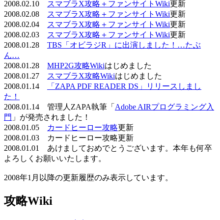
2008.02.10
スマブラX攻略＋ファンサイトWiki
更新
2008.02.08
スマブラX攻略＋ファンサイトWiki
更新
2008.02.04
スマブラX攻略＋ファンサイトWiki
更新
2008.02.03
スマブラX攻略＋ファンサイトWiki
更新
2008.01.28
TBS「オビラジR」に出演しました！…たぶ
ん…
2008.01.28
MHP2G攻略Wiki
はじめました
2008.01.27
スマブラX攻略Wiki
はじめました
2008.01.14
「ZAPA PDF READER DS」リリースしまし
た！
2008.01.14 管理人ZAPA執筆「
Adobe AIRプログラミング入
門
」が発売されました！
2008.01.05
カードヒーロー攻略
更新
2008.01.03 カードヒーロー攻略更新
2008.01.01 あけましておめでとうございます。本年も何卒
よろしくお願いいたします。
2008年1月以降の更新履歴のみ表示しています。
攻略Wiki