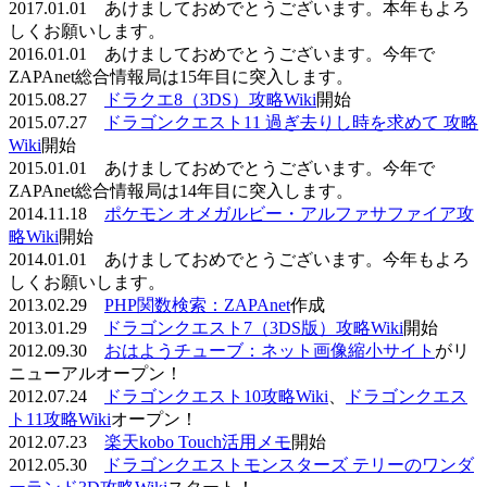
2017.01.01 あけましておめでとうございます。本年もよろ
しくお願いします。
2016.01.01 あけましておめでとうございます。今年で
ZAPAnet総合情報局は15年目に突入します。
2015.08.27
ドラクエ8（3DS）攻略Wiki
開始
2015.07.27
ドラゴンクエスト11 過ぎ去りし時を求めて 攻略
Wiki
開始
2015.01.01 あけましておめでとうございます。今年で
ZAPAnet総合情報局は14年目に突入します。
2014.11.18
ポケモン オメガルビー・アルファサファイア攻
略Wiki
開始
2014.01.01 あけましておめでとうございます。今年もよろ
しくお願いします。
2013.02.29
PHP関数検索：ZAPAnet
作成
2013.01.29
ドラゴンクエスト7（3DS版）攻略Wiki
開始
2012.09.30
おはようチューブ：ネット画像縮小サイト
がリ
ニューアルオープン！
2012.07.24
ドラゴンクエスト10攻略Wiki
、
ドラゴンクエス
ト11攻略Wiki
オープン！
2012.07.23
楽天kobo Touch活用メモ
開始
2012.05.30
ドラゴンクエストモンスターズ テリーのワンダ