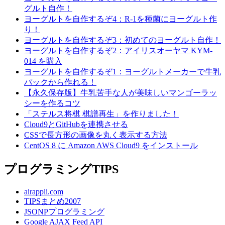
グルト自作！
ヨーグルトを自作するぞ4：R-1を種菌にヨーグルト作
り！
ヨーグルトを自作するぞ3：初めてのヨーグルト自作！
ヨーグルトを自作するぞ2：アイリスオーヤマ KYM-
014 を購入
ヨーグルトを自作するぞ1：ヨーグルトメーカーで牛乳
パックから作れる！
【永久保存版】牛乳苦手な人が美味しいマンゴーラッ
シーを作るコツ
「ステルス将棋 棋譜再生」を作りました！
Cloud9とGitHubを連携させる
CSSで長方形の画像を丸く表示する方法
CentOS 8 に Amazon AWS Cloud9 をインストール
プログラミングTIPS
airappli.com
TIPSまとめ2007
JSONPプログラミング
Google AJAX Feed API