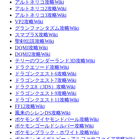
アルトネリコ攻略Wiki
アルトネリコ2攻略Wiki
アルトネリコ3攻略Wiki
VP2攻略Wiki
グランファンタズム攻略Wiki
スマブラX攻略Wiki
聖剣伝説攻略Wiki
DQMJ攻略Wiki
DQMJ2攻略Wiki
テリーのワンダーランド3D攻略Wiki
ドラクエソード攻略Wiki
ドラゴンクエスト6攻略Wiki
ドラゴンクエスト7攻略Wiki
ドラクエ8（3DS）攻略Wiki
ドラゴンクエスト9攻略Wiki
ドラゴンクエスト11攻略Wiki
FF12攻略Wiki
風来のシレンDS攻略Wiki
ポケモンダイヤモンドパール攻略Wiki
ポケモンゴールドシルバー攻略Wiki
ポケモンブラック・ホワイト攻略Wiki
ポケモン オメガルビー・アルファサファイア攻略Wiki