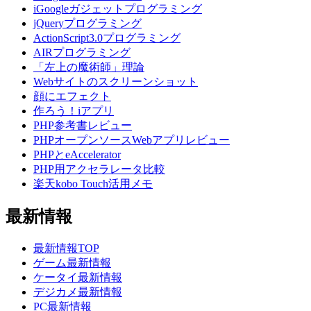
iGoogleガジェットプログラミング
jQueryプログラミング
ActionScript3.0プログラミング
AIRプログラミング
「左上の魔術師」理論
Webサイトのスクリーンショット
顔にエフェクト
作ろう！iアプリ
PHP参考書レビュー
PHPオープンソースWebアプリレビュー
PHPとeAccelerator
PHP用アクセラレータ比較
楽天kobo Touch活用メモ
最新情報
最新情報TOP
ゲーム最新情報
ケータイ最新情報
デジカメ最新情報
PC最新情報