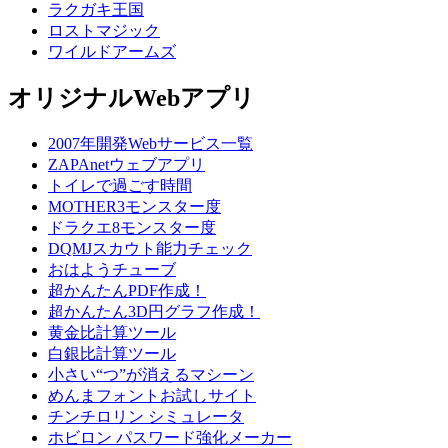
ラクガキ王国
ロストマジック
ワイルドアームズ
オリジナルWebアプリ
2007年開発Webサービス一覧
ZAPAnetウェブアプリ
トイレで過ごす時間
MOTHER3モンスター度
ドラクエ8モンスター度
DQMJスカウト能力チェック
おはようチューブ
超かんたんPDF作成！
超かんたん3D円グラフ作成！
黄金比計算ツール
白銀比計算ツール
小さい“つ”が消えるマシーン
めんまフォントお試しサイト
チンチロリン シミュレータ
ホビロン パスワード強化メーカー