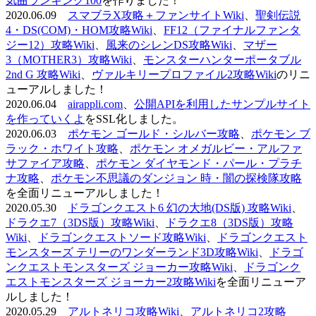
気曲ランキング100
を作りました！
2020.06.09
スマブラX攻略＋ファンサイトWiki
、
聖剣伝説
4・DS(COM)・HOM攻略Wiki
、
FF12（ファイナルファンタ
ジー12）攻略Wiki
、
風来のシレンDS攻略Wiki
、
マザー
3（MOTHER3）攻略Wiki
、
モンスターハンターポータブル
2nd G 攻略Wiki
、
ヴァルキリープロファイル2攻略Wiki
のリニ
ューアルしました！
2020.06.04
airappli.com
、
公開APIを利用したサンプルサイト
を作っていくよ
をSSL化しました。
2020.06.03
ポケモン ゴールド・シルバー攻略
、
ポケモン ブ
ラック・ホワイト攻略
、
ポケモン オメガルビー・アルファ
サファイア攻略
、
ポケモン ダイヤモンド・パール・プラチ
ナ攻略
、
ポケモン不思議のダンジョン 時・闇の探検隊攻略
を全面リニューアルしました！
2020.05.30
ドラゴンクエスト6 幻の大地(DS版) 攻略Wiki
、
ドラクエ7（3DS版）攻略Wiki
、
ドラクエ8（3DS版）攻略
Wiki
、
ドラゴンクエストソード攻略Wiki
、
ドラゴンクエスト
モンスターズ テリーのワンダーランド3D攻略Wiki
、
ドラゴ
ンクエストモンスターズ ジョーカー攻略Wiki
、
ドラゴンク
エストモンスターズ ジョーカー2攻略Wiki
を全面リニューア
ルしました！
2020.05.29
アルトネリコ攻略Wiki
、
アルトネリコ2攻略