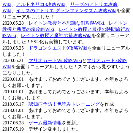
Wiki
、
アルトネリコ3攻略Wiki
、
リーズのアトリエ攻略
Wiki
、
イリスのアトリエ グランファンタズム攻略Wiki
を全面
リニューアルしました！
2020.05.28
レイトン教授と不思議な町攻略Wiki
、
レイトン
教授と悪魔の箱攻略Wiki
、
レイトン教授と最後の時間旅行攻
略Wiki
、
レイトン教授と魔神の笛攻略Wiki
を全面リニューア
ルしました！SSL化も実施しています。
2020.05.25
ドラゴンクエスト9攻略Wiki
を全面リニューアル
しました！
2020.05.21
マリオカートWii攻略Wiki
と
マリオカート7攻略
Wiki
を全面リニューアルしました！スマホから見やすいよう
になりました。
2020.01.01 あけましておめでとうございます。本年もよろ
しくお願いします。
2019.01.01 あけましておめでとうございます。本年もよろ
しくお願いします。
2018.05.17
認知症予防！色読みトレーニング
を作成
2018.01.01 あけましておめでとうございます。本年もよろ
しくお願いします。
2017.06.28
ゲーム最新情報
を更新。
2017.05.19 デザイン変更しました。