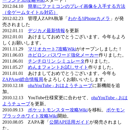
ーランド3D攻略Wiki
スタート！
2012.04.10
簡単にファミコンのプレイ画像を入手する方法
（全ゲームタイトル対応）
2012.02.23 管理人ZAPA執筆「
わかる!iPhoneカメラ
」が発
売されました
2012.01.11
デジカメ最新情報
を更新
2012.01.01 あけましておめでとうございます。今年もよろ
しくお願いします。
2011.11.29
マリオカート7攻略Wiki
がオープンしました！
2011.06.03
ホビロン パスワード強化メーカー
作りました。
2011.06.01
チンチロリン シミュレータ
作りました。
2011.05.27
めんまフォントお試しサイト
作りました。
2011.01.01 あけましておめでとうございます。今年も
ZAPAnet総合情報局
をよろしくお願いいたします。
2010.12.18
ohaYouTube - おはようチューブ
に新機能を追
加。
2010.12.13 YouTube仕様変更に合わせて、
ohaYouTube - おは
ようチューブ
を更新。
2010.09.13
ポケットモンスター攻略Wiki
を移転。
ポケモン
ブラックホワイト攻略Wiki
開始。
2010.08.05 ZAPA著「
公開API活用ガイド
が発売されまし
た。