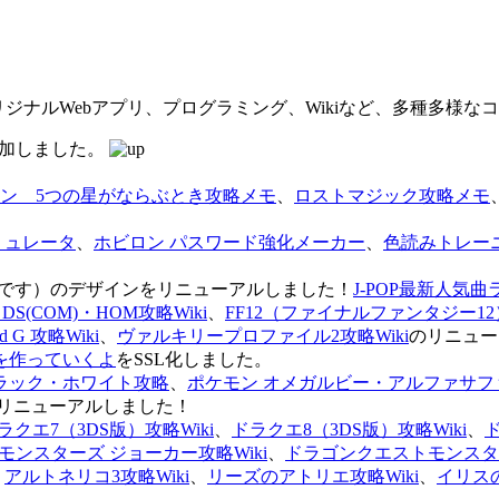
オリジナルWebアプリ、プログラミング、Wikiなど、多種多様
を追加しました。
ン 5つの星がならぶとき攻略メモ
、
ロストマジック攻略メモ
ミュレータ
、
ホビロン パスワード強化メーカー
、
色読みトレー
のページです）のデザインをリニューアルしました！
J-POP最新人気曲
S(COM)・HOM攻略Wiki
、
FF12（ファイナルファンタジー12）
G 攻略Wiki
、
ヴァルキリープロファイル2攻略Wiki
のリニュー
を作っていくよ
をSSL化しました。
ラック・ホワイト攻略
、
ポケモン オメガルビー・アルファサフ
リニューアルしました！
ラクエ7（3DS版）攻略Wiki
、
ドラクエ8（3DS版）攻略Wiki
、
ンスターズ ジョーカー攻略Wiki
、
ドラゴンクエストモンスター
、
アルトネリコ3攻略Wiki
、
リーズのアトリエ攻略Wiki
、
イリス