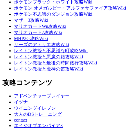
ポケモンブラック・ホワイト攻略Wiki
ポケモン オメガルビー・アルファサファイア攻略Wiki
ポケモン不思議のダンジョン攻略Wiki
マザー3攻略Wiki
マリオカートWii攻略Wiki
マリオカート7攻略Wiki
MHP2G攻略Wiki
リーズのアトリエ攻略Wiki
レイトン教授と不思議な町攻略Wiki
レイトン教授と悪魔の箱攻略Wiki
レイトン教授と最後の時間旅行攻略Wiki
レイトン教授と魔神の笛攻略Wiki
攻略コンテンツ
アドベンチャープレイヤー
イヅナ
ウイニングイレブン
大人のDSトレーニング
contact
エイジオブエンパイア3