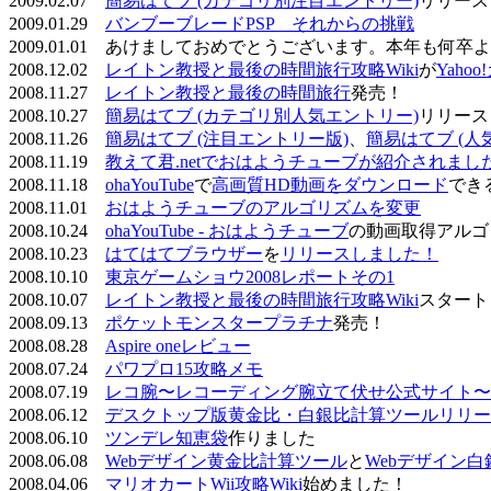
2009.02.07
簡易はてブ (カテゴリ別注目エントリー)
リリース
2009.01.29
バンブーブレードPSP それからの挑戦
2009.01.01 あけましておめでとうございます。本年も何
2008.12.02
レイトン教授と最後の時間旅行攻略Wiki
が
Yaho
2008.11.27
レイトン教授と最後の時間旅行
発売！
2008.10.27
簡易はてブ (カテゴリ別人気エントリー)
リリース
2008.11.26
簡易はてブ (注目エントリー版)
、
簡易はてブ (人
2008.11.19
教えて君.netでおはようチューブが紹介されまし
2008.11.18
ohaYouTube
で
高画質HD動画をダウンロード
でき
2008.11.01
おはようチューブのアルゴリズムを変更
2008.10.24
ohaYouTube - おはようチューブ
の動画取得アルゴ
2008.10.23
はてはてブラウザー
を
リリースしました！
2008.10.10
東京ゲームショウ2008レポートその1
2008.10.07
レイトン教授と最後の時間旅行攻略Wiki
スタート
2008.09.13
ポケットモンスタープラチナ
発売！
2008.08.28
Aspire oneレビュー
2008.07.24
パワプロ15攻略メモ
2008.07.19
レコ腕〜レコーディング腕立て伏せ公式サイト〜
2008.06.12
デスクトップ版黄金比・白銀比計算ツールリリー
2008.06.10
ツンデレ知恵袋
作りました
2008.06.08
Webデザイン黄金比計算ツール
と
Webデザイン
2008.04.06
マリオカートWii攻略Wiki
始めました！