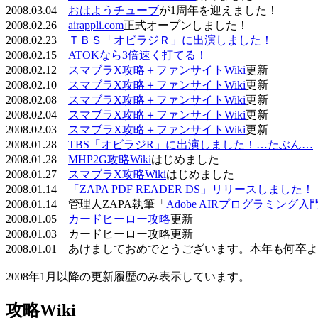
2008.03.04
おはようチューブ
が1周年を迎えました！
2008.02.26
airappli.com
正式オープンしました！
2008.02.23
ＴＢＳ「オビラジＲ」に出演しました！
2008.02.15
ATOKなら3倍速く打てる！
2008.02.12
スマブラX攻略＋ファンサイトWiki
更新
2008.02.10
スマブラX攻略＋ファンサイトWiki
更新
2008.02.08
スマブラX攻略＋ファンサイトWiki
更新
2008.02.04
スマブラX攻略＋ファンサイトWiki
更新
2008.02.03
スマブラX攻略＋ファンサイトWiki
更新
2008.01.28
TBS「オビラジR」に出演しました！…たぶん…
2008.01.28
MHP2G攻略Wiki
はじめました
2008.01.27
スマブラX攻略Wiki
はじめました
2008.01.14
「ZAPA PDF READER DS」リリースしました！
2008.01.14 管理人ZAPA執筆「
Adobe AIRプログラミング入
2008.01.05
カードヒーロー攻略
更新
2008.01.03 カードヒーロー攻略更新
2008.01.01 あけましておめでとうございます。本年も何
2008年1月以降の更新履歴のみ表示しています。
攻略Wiki