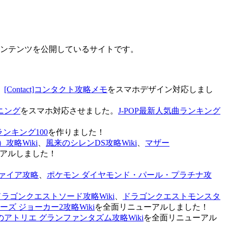
なコンテンツを公開しているサイトです。
、
[Contact]コンタクト攻略メモ
をスマホデザイン対応しまし
ニング
をスマホ対応させました。
J-POP最新人気曲ランキング
ランキング100
を作りました！
攻略Wiki
、
風来のシレンDS攻略Wiki
、
マザー
アルしました！
ァイア攻略
、
ポケモン ダイヤモンド・パール・プラチナ攻
ドラゴンクエストソード攻略Wiki
、
ドラゴンクエストモンスタ
ズ ジョーカー2攻略Wiki
を全面リニューアルしました！
のアトリエ グランファンタズム攻略Wiki
を全面リニューアル