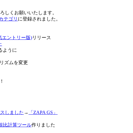
卒よろしくお願いいたします。
o!カテゴリ
に登録されました。
気エントリー版)
リリース
た
るように
リズムを変更
！
スしました
→
「ZAPA GS」
白銀比計算ツール
作りました