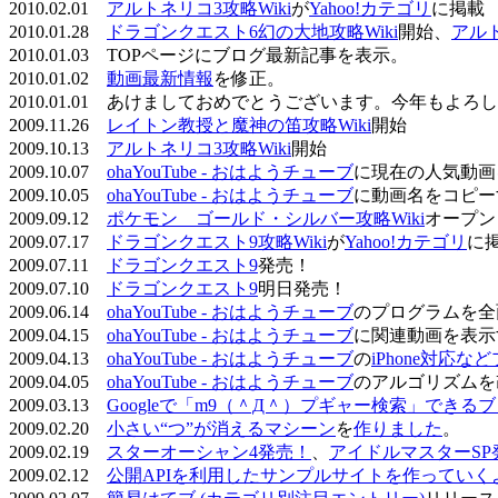
2010.02.01
アルトネリコ3攻略Wiki
が
Yahoo!カテゴリ
に掲載
2010.01.28
ドラゴンクエスト6幻の大地攻略Wiki
開始、
アル
2010.01.03 TOPページにブログ最新記事を表示。
2010.01.02
動画最新情報
を修正。
2010.01.01 あけましておめでとうございます。今年もよ
2009.11.26
レイトン教授と魔神の笛攻略Wiki
開始
2009.10.13
アルトネリコ3攻略Wiki
開始
2009.10.07
ohaYouTube - おはようチューブ
に現在の人気動画
2009.10.05
ohaYouTube - おはようチューブ
に動画名をコピー
2009.09.12
ポケモン ゴールド・シルバー攻略Wiki
オープン
2009.07.17
ドラゴンクエスト9攻略Wiki
が
Yahoo!カテゴリ
に
2009.07.11
ドラゴンクエスト9
発売！
2009.07.10
ドラゴンクエスト9
明日発売！
2009.06.14
ohaYouTube - おはようチューブ
のプログラムを全
2009.04.15
ohaYouTube - おはようチューブ
に関連動画を表示
2009.04.13
ohaYouTube - おはようチューブ
の
iPhone対応
2009.04.05
ohaYouTube - おはようチューブ
のアルゴリズムを
2009.03.13
Googleで「m9（＾Д＾）プギャー検索」できる
2009.02.20
小さい“つ”が消えるマシーン
を
作りました
。
2009.02.19
スターオーシャン4発売！
、
アイドルマスターSP
2009.02.12
公開APIを利用したサンプルサイトを作っていく