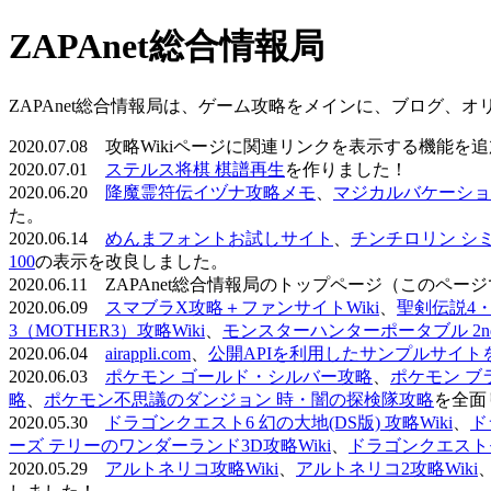
ZAPAnet総合情報局
ZAPAnet総合情報局は、ゲーム攻略をメインに、ブログ、
2020.07.08 攻略Wikiページに関連リンクを表示する機能
2020.07.01
ステルス将棋 棋譜再生
を作りました！
2020.06.20
降魔霊符伝イヅナ攻略メモ
、
マジカルバケーショ
た。
2020.06.14
めんまフォントお試しサイト
、
チンチロリン シ
100
の表示を改良しました。
2020.06.11 ZAPAnet総合情報局のトップページ（こ
2020.06.09
スマブラX攻略＋ファンサイトWiki
、
聖剣伝説4・D
3（MOTHER3）攻略Wiki
、
モンスターハンターポータブル 2nd 
2020.06.04
airappli.com
、
公開APIを利用したサンプルサイト
2020.06.03
ポケモン ゴールド・シルバー攻略
、
ポケモン ブ
略
、
ポケモン不思議のダンジョン 時・闇の探検隊攻略
を全面
2020.05.30
ドラゴンクエスト6 幻の大地(DS版) 攻略Wiki
、
ド
ーズ テリーのワンダーランド3D攻略Wiki
、
ドラゴンクエストモ
2020.05.29
アルトネリコ攻略Wiki
、
アルトネリコ2攻略Wiki