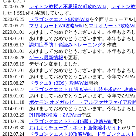
しました！
2020.05.28
レイトン教授と不思議な町攻略Wiki
、
レイトン教
した！SSL化も実施しています。
2020.05.25
ドラゴンクエスト9攻略Wiki
を全面リニューアル
2020.05.21
マリオカートWii攻略Wiki
と
マリオカート7攻略Wik
2020.01.01 あけましておめでとうございます。本年もよ
2019.01.01 あけましておめでとうございます。本年もよ
2018.05.17
認知症予防！色読みトレーニング
を作成
2018.01.01 あけましておめでとうございます。本年もよ
2017.06.28
ゲーム最新情報
を更新。
2017.05.19 デザイン変更しました。
2017.01.01 あけましておめでとうございます。本年もよ
2016.01.01 あけましておめでとうございます。今年でZAP
2015.08.27
ドラクエ8（3DS）攻略Wiki
開始
2015.07.27
ドラゴンクエスト11 過ぎ去りし時を求めて 攻略Wi
2015.01.01 あけましておめでとうございます。今年でZAP
2014.11.18
ポケモン オメガルビー・アルファサファイア攻略W
2014.01.01 あけましておめでとうございます。今年もよ
2013.02.29
PHP関数検索：ZAPAnet
作成
2013.01.29
ドラゴンクエスト7（3DS版）攻略Wiki
開始
2012.09.30
おはようチューブ：ネット画像縮小サイト
がリニ
2012.07.24
ドラゴンクエスト10攻略Wiki
、
ドラゴンクエスト11