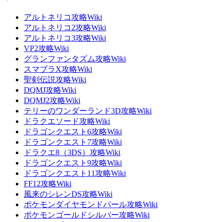
アルトネリコ攻略Wiki
アルトネリコ2攻略Wiki
アルトネリコ3攻略Wiki
VP2攻略Wiki
グランファンタズム攻略Wiki
スマブラX攻略Wiki
聖剣伝説攻略Wiki
DQMJ攻略Wiki
DQMJ2攻略Wiki
テリーのワンダーランド3D攻略Wiki
ドラクエソード攻略Wiki
ドラゴンクエスト6攻略Wiki
ドラゴンクエスト7攻略Wiki
ドラクエ8（3DS）攻略Wiki
ドラゴンクエスト9攻略Wiki
ドラゴンクエスト11攻略Wiki
FF12攻略Wiki
風来のシレンDS攻略Wiki
ポケモンダイヤモンドパール攻略Wiki
ポケモンゴールドシルバー攻略Wiki