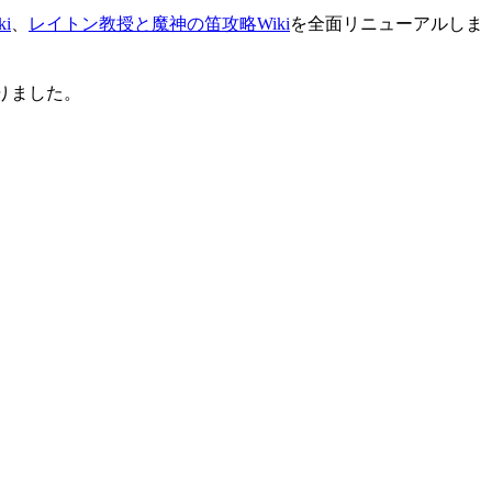
i
、
レイトン教授と魔神の笛攻略Wiki
を全面リニューアルしま
りました。