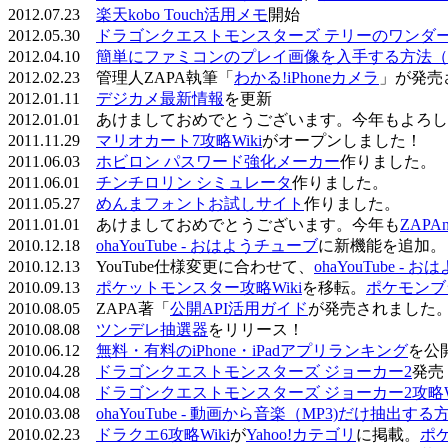
2012.07.23
楽天kobo Touch活用メモ
開始
2012.05.30
ドラゴンクエストモンスターズ テリーのワンダーラ
2012.04.10
簡単にファミコンのプレイ画像を入手する方法（
2012.02.23 管理人ZAPA執筆「
わかる!iPhoneカメラ
」が発売
2012.01.11
デジカメ最新情報
を更新
2012.01.01 あけましておめでとうございます。今年もよ
2011.11.29
マリオカート7攻略Wiki
がオープンしました！
2011.06.03
ホビロン パスワード強化メーカー
作りました。
2011.06.01
チンチロリン シミュレータ
作りました。
2011.05.27
めんまフォントお試しサイト
作りました。
2011.01.01 あけましておめでとうございます。今年も
ZAPA
2010.12.18
ohaYouTube - おはようチューブ
に新機能を追加。
2010.12.13 YouTube仕様変更に合わせて、
ohaYouTube -
2010.09.13
ポケットモンスター攻略Wiki
を移転。
ポケモンブ
2010.08.05 ZAPA著「
公開API活用ガイド
が発売されました
2010.08.08
ツンデレ抽選器
をリリース！
2010.06.12
無料・有料のiPhone・iPadアプリランキング
を公
2010.04.28
ドラゴンクエストモンスターズ ジョーカー2
発売
2010.04.08
ドラゴンクエストモンスターズ ジョーカー2攻略Wi
2010.03.08
ohaYouTube - 動画から音楽（MP3)だけ抽出する
2010.02.23
ドラクエ6攻略Wiki
が
Yahoo!カテゴリ
に掲載。
ポ