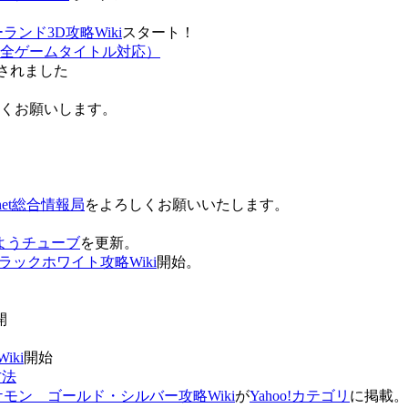
ンド3D攻略Wiki
スタート！
全ゲームタイトル対応）
されました
ろしくお願いします。
net総合情報局
をよろしくお願いいたします。
 おはようチューブ
を更新。
ラックホワイト攻略Wiki
開始。
。
開
ki
開始
方法
ケモン ゴールド・シルバー攻略Wiki
が
Yahoo!カテゴリ
に掲載。