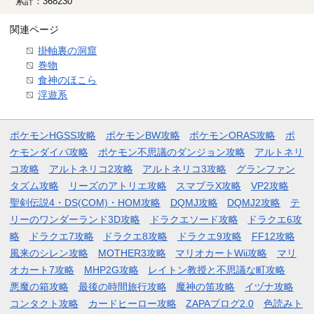
累計：368230
関連ページ
掛軸裏の洞窟
巻物
食神のほこら
浮遊系
ポケモンHGSS攻略
ポケモンBW攻略
ポケモンORAS攻略
ポ
ケモンダイパ攻略
ポケモン不思議のダンジョン攻略
アルトネリ
コ攻略
アルトネリコ2攻略
アルトネリコ3攻略
グランファン
タズム攻略
リーズのアトリエ攻略
スマブラX攻略
VP2攻略
聖剣伝説4・DS(COM)・HOM攻略
DQMJ攻略
DQMJ2攻略
テ
リーのワンダーランド3D攻略
ドラクエソード攻略
ドラクエ6攻
略
ドラクエ7攻略
ドラクエ8攻略
ドラクエ9攻略
FF12攻略
風来のシレン攻略
MOTHER3攻略
マリオカートWii攻略
マリ
オカート7攻略
MHP2G攻略
レイトン教授と不思議な町攻略
悪魔の箱攻略
最後の時間旅行攻略
魔神の笛攻略
イヅナ攻略
コンタクト攻略
カードヒーロー攻略
ZAPAブログ2.0
色読みト