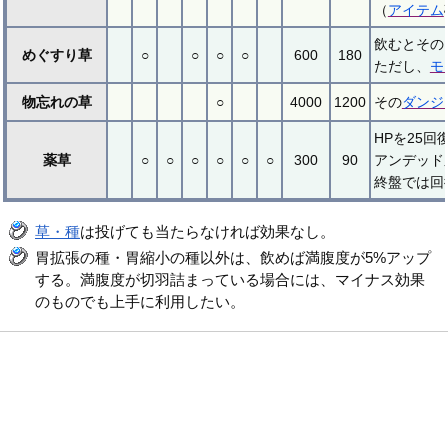
（
アイテム
飲むとその
めぐすり草
○
○
○
○
600
180
ただし、
モ
物忘れの草
○
4000
1200
その
ダンジ
HPを25
薬草
○
○
○
○
○
○
300
90
アンデッド
終盤では回
草・種
は投げても当たらなければ効果なし。
胃拡張の種・胃縮小の種以外は、飲めば満腹度が5%アップ
する。満腹度が切羽詰まっている場合には、マイナス効果
のものでも上手に利用したい。