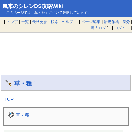
風来のシレンDS攻略Wiki
このページでは「草・種」について攻略しています。
[
トップ
|
一覧
|
最終更新
|
検索
|
ヘルプ
] [
ページ編集
|
新規作成
|
差分
|
過去ログ
] [
ログイン
]
草・種
†
TOP
草・種