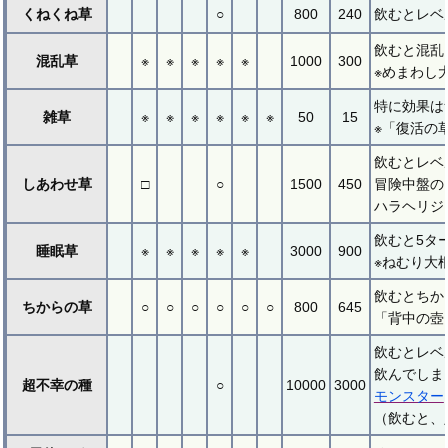
くねくね草
○
800
240
飲むとレベ
飲むと混乱
混乱草
※
※
※
※
※
1000
300
※めまわし
特に効果は
雑草
※
※
※
※
※
※
50
15
※「復活の
飲むとレベ
しあわせ草
□
○
1500
450
冒険中盤の
ハラヘリジ
飲むと5タ
睡眠草
※
※
※
※
※
3000
900
※ねむり大
飲むとちか
ちからの草
○
○
○
○
○
○
800
645
「背中の壺
飲むとレベ
飲んでしま
超不幸の種
○
10000
3000
モンスター
（飲むと、