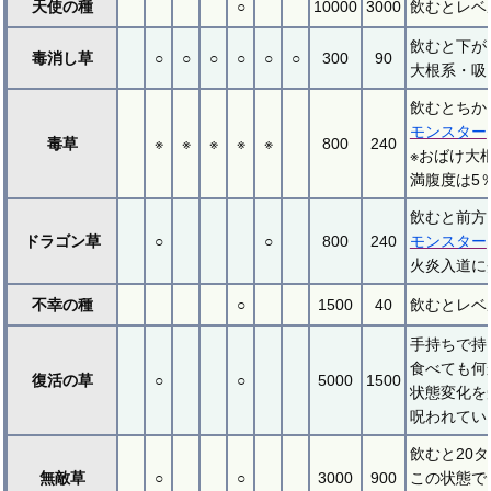
天使の種
○
10000
3000
飲むとレベ
飲むと下が
毒消し草
○
○
○
○
○
○
300
90
大根系・吸
飲むとちか
モンスター
毒草
※
※
※
※
※
800
240
※おばけ大
満腹度は5
飲むと前方
ドラゴン草
○
○
800
240
モンスター
火炎入道に
不幸の種
○
1500
40
飲むとレベ
手持ちで持
食べても何
復活の草
○
○
5000
1500
状態変化を
呪われてい
飲むと20
無敵草
○
○
3000
900
この状態で