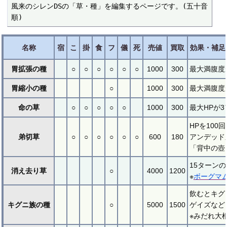
風来のシレンDSの「草・種」を編集するページです。(五十音
順)
名称
宿
こ
掛
食
フ
儀
死
売値
買取
効果・補足
胃拡張の種
○
○
○
○
○
○
1000
300
最大満腹度
胃縮小の種
○
1000
300
最大満腹度
命の草
○
○
○
○
○
1000
300
最大HPが
HPを10
弟切草
○
○
○
○
○
○
600
180
アンデッド
「背中の壺
15ターン
消え去り草
○
4000
1200
※
ボーグマ
飲むとキグ
キグニ族の種
○
5000
1500
ゲイズなど
※みだれ大