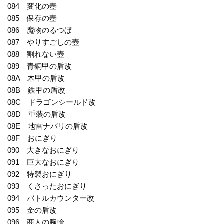
084 変化の壺
085 保存の壺
086 魔物のるつぼ
087 やりすごしの壺
088 割れない壺
089 青銅甲の盾改
08A 木甲の盾改
08B 鉄甲の盾改
08C ドラゴンシールド改
08D 重装の盾改
08E 地雷ナバリの盾改
08F おにぎり
090 大きなおにぎり
091 巨大なおにぎり
092 特製おにぎり
093 くさったおにぎり
094 バトルカウンター改
095 金の盾改
096 商人の腕輪