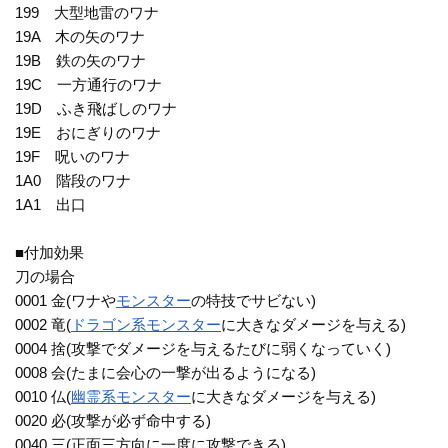
199 大型地雷のワナ
19A 木の矢のワナ
19B 鉄の矢のワナ
19C 一方通行のワナ
19D ふき飛ばしのワナ
19E おにぎりのワナ
19F 呪いのワナ
1A0 階段のワナ
1A1 出口
■付加効果
刀の場合
0001 金(ワナや
モンスター
の特技でサビない)
0002 竜(
ドラゴン系
モンスター
に大きなダメージを与える)
0004 捨(攻撃でダメージを与えるたびに弱くなっていく)
0008 会(たまに会心の一撃が出るようになる)
0010 仏(
幽霊系
モンスター
に大きなダメージを与える)
0020 必(攻撃が必ず命中する)
0040 三(正面三方向に一度に攻撃できる)