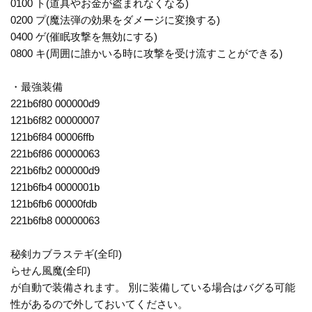
0100 ト(道具やお金が盗まれなくなる)
0200 プ(魔法弾の効果をダメージに変換する)
0400 ゲ(催眠攻撃を無効にする)
0800 キ(周囲に誰かいる時に攻撃を受け流すことができる)
・最強装備
221b6f80 000000d9
121b6f82 00000007
121b6f84 00006ffb
221b6f86 00000063
221b6fb2 000000d9
121b6fb4 0000001b
121b6fb6 00000fdb
221b6fb8 00000063
秘剣カブラステギ(全印)
らせん風魔(全印)
が自動で装備されます。 別に装備している場合はバグる可能
性があるので外しておいてください。