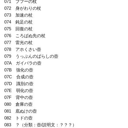
071 ブフーの杖
072 身がわりの杖
073 加速の杖
074 鈍足の杖
075 回復の杖
076 ころばぬ先の杖
077 雷光の杖
078 アホくさい壺
079 うっぷんのばらしの壺
07A ガイバラの壺
07B 強化の壺
07C 合成の壺
07D 識別の壺
07E 弱化の壺
07F 背中の壺
080 倉庫の壺
081 底ぬけの壺
082 トドの壺
083 ？（分類：壺/説明文：？？？）