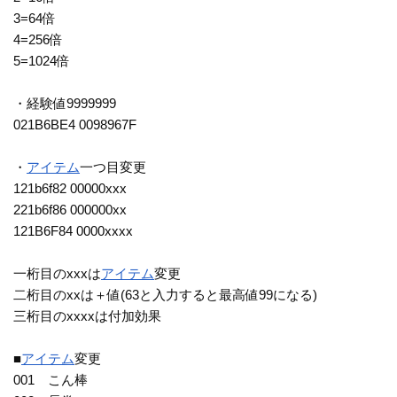
3=64倍
4=256倍
5=1024倍
・経験値9999999
021B6BE4 0098967F
・
アイテム
一つ目変更
121b6f82 00000xxx
221b6f86 000000xx
121B6F84 0000xxxx
一桁目のxxxは
アイテム
変更
二桁目のxxは＋値(63と入力すると最高値99になる)
三桁目のxxxxは付加効果
■
アイテム
変更
001 こん棒