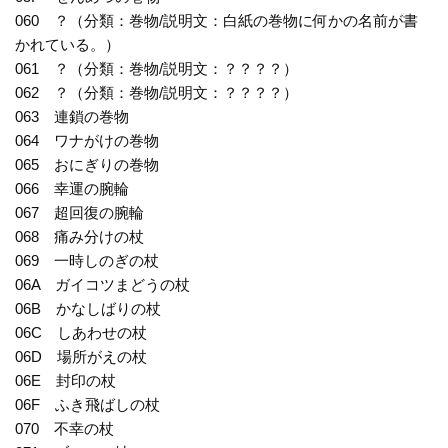
060 ？（分類：巻物/説明文：白紙の巻物に何かの名前が書
かれている。）
061 ？（分類：巻物/説明文：？？？？）
062 ？（分類：巻物/説明文：？？？？）
063 連鎖の巻物
064 ワナがけの巻物
065 おにぎりの巻物
066 幸運の腕輪
067 超回復の腕輪
068 痛み分けの杖
069 一時しのぎの杖
06A ガイコツまどうの杖
06B かなしばりの杖
06C しあわせの杖
06D 場所がえの杖
06E 封印の杖
06F ふき飛ばしの杖
070 不幸の杖