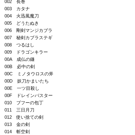
002 長巻
003 カタナ
004 火迅風魔刀
005 どうたぬき
006 剛剣マンジカブラ
007 秘剣カブラステギ
008 つるはし
009 ドラゴンキラー
00A 成仏の鎌
00B 必中の剣
00C ミノタウロスの斧
00D 妖刀かまいたち
00E 一ツ目殺し
00F ドレインバスター
010 ブフーの包丁
011 三日月刀
012 使い捨ての剣
013 金の剣
014 斬空剣