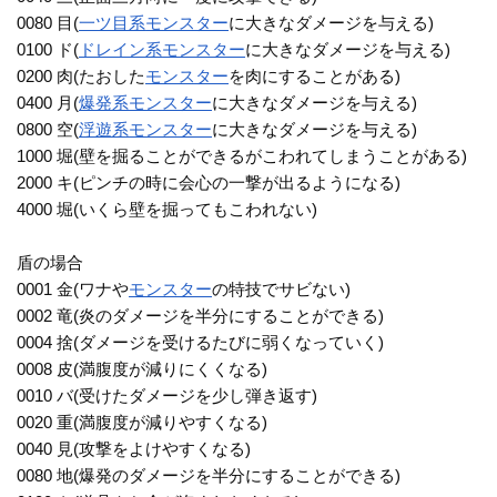
0080 目(
一ツ目系
モンスター
に大きなダメージを与える)
0100 ド(
ドレイン系
モンスター
に大きなダメージを与える)
0200 肉(たおした
モンスター
を肉にすることがある)
0400 月(
爆発系
モンスター
に大きなダメージを与える)
0800 空(
浮遊系
モンスター
に大きなダメージを与える)
1000 堀(壁を掘ることができるがこわれてしまうことがある)
2000 キ(ピンチの時に会心の一撃が出るようになる)
4000 堀(いくら壁を掘ってもこわれない)
盾の場合
0001 金(ワナや
モンスター
の特技でサビない)
0002 竜(炎のダメージを半分にすることができる)
0004 捨(ダメージを受けるたびに弱くなっていく)
0008 皮(満腹度が減りにくくなる)
0010 バ(受けたダメージを少し弾き返す)
0020 重(満腹度が減りやすくなる)
0040 見(攻撃をよけやすくなる)
0080 地(爆発のダメージを半分にすることができる)