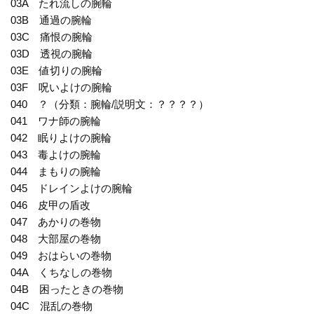
03A たれ流しの腕輪
03B 通過の腕輪
03C 痛恨の腕輪
03D 透視の腕輪
03E 値切りの腕輪
03F 呪いよけの腕輪
040 ？（分類：腕輪/説明文：？？？？）
041 ワナ師の腕輪
042 眠りよけの腕輪
043 毒よけの腕輪
044 まもりの腕輪
045 ドレインよけの腕輪
046 皮甲の盾改
047 あかりの巻物
048 大部屋の巻物
049 おはらいの巻物
04A くちなしの巻物
04B 困ったときの巻物
04C 混乱の巻物