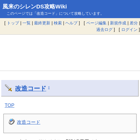
風来のシレンDS攻略Wiki
このページでは「改造コード」について攻略しています。
[
トップ
|
一覧
|
最終更新
|
検索
|
ヘルプ
] [
ページ編集
|
新規作成
|
差分
|
過去ログ
] [
ログイン
]
改造コード
†
TOP
改造コード