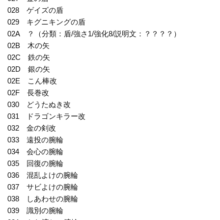
028 ゲイズの盾
029 キグニキングの盾
02A ？（分類：盾/強さ1/強化8/説明文：？？？？）
02B 木の矢
02C 鉄の矢
02D 銀の矢
02E こん棒改
02F 長巻改
030 どうたぬき改
031 ドラゴンキラー改
032 金の剣改
033 遠投の腕輪
034 会心の腕輪
035 回復の腕輪
036 混乱よけの腕輪
037 サビよけの腕輪
038 しあわせの腕輪
039 識別の腕輪