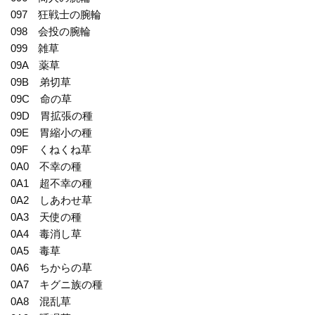
097 狂戦士の腕輪
098 会投の腕輪
099 雑草
09A 薬草
09B 弟切草
09C 命の草
09D 胃拡張の種
09E 胃縮小の種
09F くねくね草
0A0 不幸の種
0A1 超不幸の種
0A2 しあわせ草
0A3 天使の種
0A4 毒消し草
0A5 毒草
0A6 ちからの草
0A7 キグニ族の種
0A8 混乱草