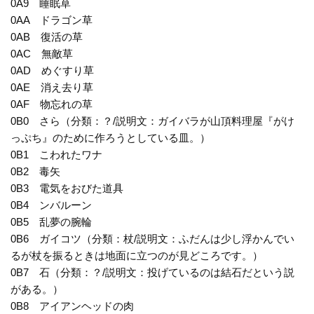
0A9 睡眠草
0AA ドラゴン草
0AB 復活の草
0AC 無敵草
0AD めぐすり草
0AE 消え去り草
0AF 物忘れの草
0B0 さら（分類：？/説明文：ガイバラが山頂料理屋『がけ
っぷち』のために作ろうとしている皿。）
0B1 こわれたワナ
0B2 毒矢
0B3 電気をおびた道具
0B4 ンバルーン
0B5 乱夢の腕輪
0B6 ガイコツ（分類：杖/説明文：ふだんは少し浮かんでい
るが杖を振るときは地面に立つのが見どころです。）
0B7 石（分類：？/説明文：投げているのは結石だという説
がある。）
0B8 アイアンヘッドの肉